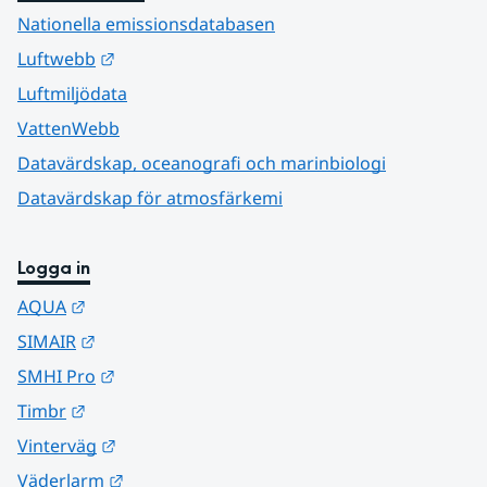
Nationella emissionsdatabasen
Länk till annan webbplats.
Luftwebb
Luftmiljödata
VattenWebb
Datavärdskap, oceanografi och marinbiologi
Datavärdskap för atmosfärkemi
Logga in
Länk till annan webbplats.
AQUA
Länk till annan webbplats.
SIMAIR
Länk till annan webbplats.
SMHI Pro
Länk till annan webbplats.
Timbr
Länk till annan webbplats.
Vinterväg
Länk till annan webbplats.
Väderlarm