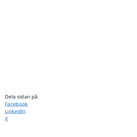
Dela sidan på
:
Dela sidan på
Facebook
Dela sidan på
LinkedIn
Dela sidan på
X