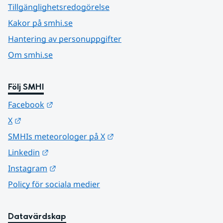
Tillgänglighetsredogörelse
Kakor på smhi.se
Hantering av personuppgifter
Om smhi.se
Följ SMHI
Länk till annan webbplats.
Facebook
Länk till annan webbplats.
X
Länk till annan webbplats.
SMHIs meteorologer på X
Länk till annan webbplats.
Linkedin
Länk till annan webbplats.
Instagram
Policy för sociala medier
Datavärdskap