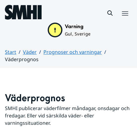
Hoppa till sidans innehåll
Meny
Varning
Gul, Sverige
Start
Väder
Prognoser och varningar
Väderprognos
Huvudinnehåll
Väderprognos
SMHI publicerar väderfilmer måndagar, onsdagar och 
fredagar. Eller vid särskilda väder- eller 
varningssituationer.