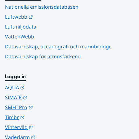
Nationella emissionsdatabasen
Länk till annan webbplats.
Luftwebb
Luftmiljödata
VattenWebb
Datavärdskap, oceanografi och marinbiologi
Datavärdskap för atmosfärkemi
Logga in
Länk till annan webbplats.
AQUA
Länk till annan webbplats.
SIMAIR
Länk till annan webbplats.
SMHI Pro
Länk till annan webbplats.
Timbr
Länk till annan webbplats.
Vinterväg
Länk till annan webbplats.
Väderlarm