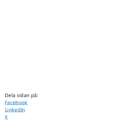
Dela sidan på
:
Dela sidan på
Facebook
Dela sidan på
LinkedIn
Dela sidan på
X