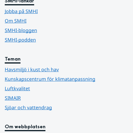
SMHI-länkar
Jobba på SMHI
Om SMHI
SMHI-bloggen
SMHI-podden
Teman
Havsmiljö i kust och hav
Kunskapscentrum för klimatanpassning
Luftkvalitet
SIMAIR
Sjöar och vattendrag
Om webbplatsen