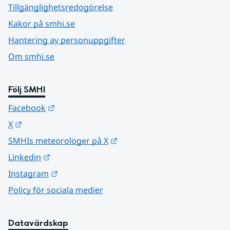
Tillgänglighetsredogörelse
Kakor på smhi.se
Hantering av personuppgifter
Om smhi.se
Följ SMHI
Länk till annan webbplats.
Facebook
Länk till annan webbplats.
X
Länk till annan webbplats.
SMHIs meteorologer på X
Länk till annan webbplats.
Linkedin
Länk till annan webbplats.
Instagram
Policy för sociala medier
Datavärdskap