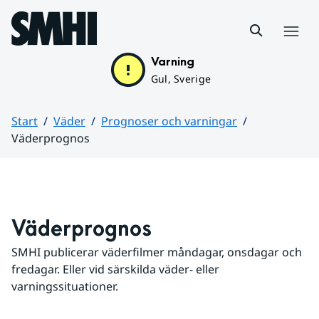
Hoppa till sidans innehåll
Meny
Varning
Gul, Sverige
Start
Väder
Prognoser och varningar
Väderprognos
Huvudinnehåll
Väderprognos
SMHI publicerar väderfilmer måndagar, onsdagar och 
fredagar. Eller vid särskilda väder- eller 
varningssituationer.