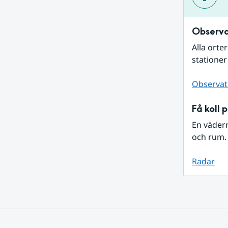
Observa
Alla orte
stationer
Observat
Få koll 
En väder
och rum. 
Radar