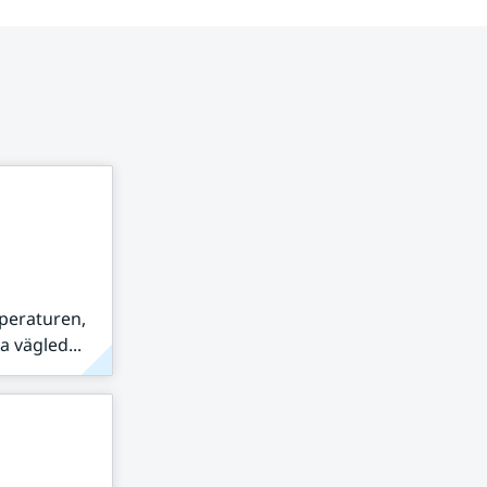
peraturen,
 vägled...