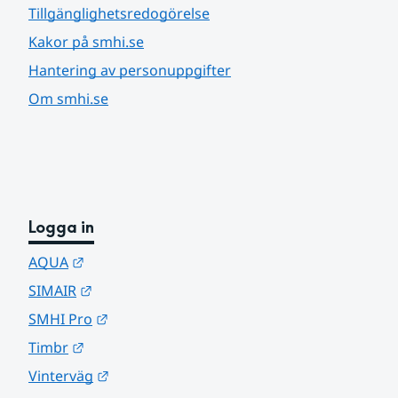
Tillgänglighetsredogörelse
Kakor på smhi.se
Hantering av personuppgifter
Om smhi.se
Logga in
Länk till annan webbplats.
AQUA
Länk till annan webbplats.
SIMAIR
Länk till annan webbplats.
SMHI Pro
Länk till annan webbplats.
Timbr
Länk till annan webbplats.
Vinterväg