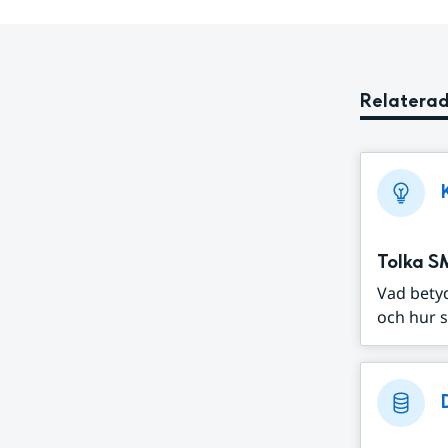
Relaterad
Tolka S
Vad bety
och hur s