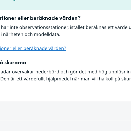
tioner eller beräknade värden?
r har inte observationsstationer, istället beräknas ett värde u
 i närheten och modelldata.
ioner eller beräknade värden?
på skurarna
radar övervakar nederbörd och gör det med hög upplösning 
Den är ett värdefullt hjälpmedel när man vill ha koll på sku