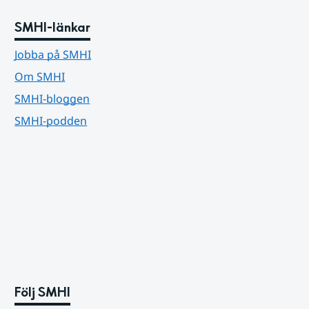
SMHI-länkar
Jobba på SMHI
Om SMHI
SMHI-bloggen
SMHI-podden
Följ SMHI