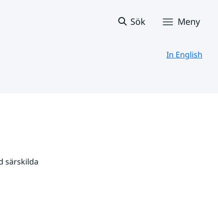
Sök
Meny
In English
 särskilda 