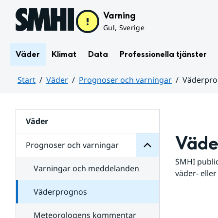
Hoppa till sidans innehåll
Varning
Gul, Sverige
Väder
Klimat
Data
Professionella tjänster
Start
Väder
Prognoser och varningar
Väderpr
varningar
och
Huvudinnehåll
Prognoser
för
Undersidor
Väder
Väde
Prognoser och varningar
SMHI public
Varningar och meddelanden
väder- eller
Väderprognos
Meteorologens kommentar