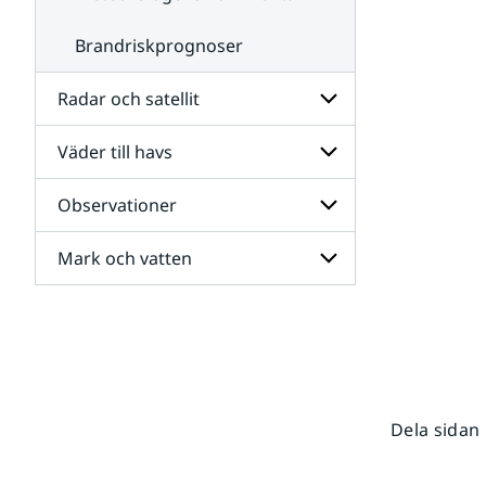
Brandriskprognoser
Radar och satellit
Väder till havs
Undersidor
för
Radar
Observationer
Undersidor
och
för
satellit
Väder
Mark och vatten
Undersidor
till
för
havs
Observationer
Undersidor
för
Mark
och
vatten
Dela sidan