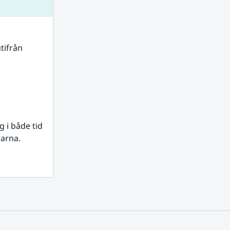
tifrån 
i både tid 
rarna.