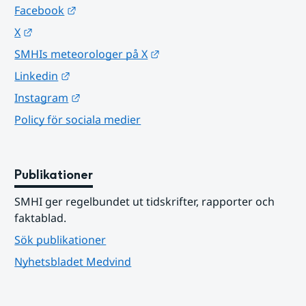
Länk till annan webbplats.
Facebook
Länk till annan webbplats.
X
Länk till annan webbplats.
SMHIs meteorologer på X
Länk till annan webbplats.
Linkedin
Länk till annan webbplats.
Instagram
Policy för sociala medier
Publikationer
SMHI ger regelbundet ut tidskrifter, rapporter och 
faktablad.
Sök publikationer
Nyhetsbladet Medvind