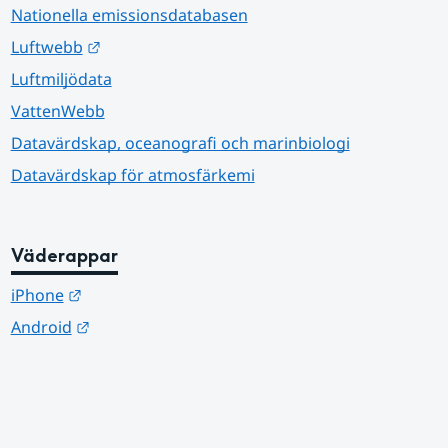
Nationella emissionsdatabasen
Länk till annan webbplats.
Luftwebb
Luftmiljödata
VattenWebb
Datavärdskap, oceanografi och marinbiologi
Datavärdskap för atmosfärkemi
Väderappar
Länk till annan webbplats.
iPhone
Länk till annan webbplats.
Android