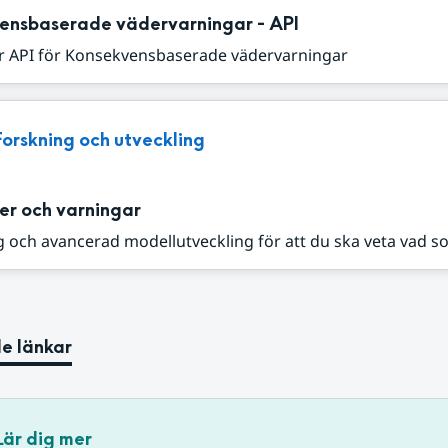
ensbaserade vädervarningar - API
r API för Konsekvensbaserade vädervarningar
Forskning och utveckling
er och varningar
 och avancerad modellutveckling för att du ska veta vad s
e länkar
Lär dig mer