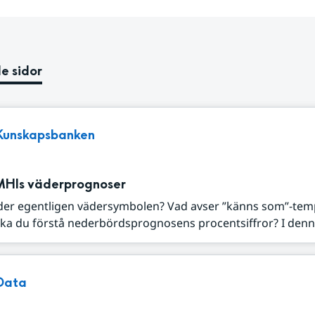
e sidor
Kunskapsbanken
MHIs väderprognoser
der egentligen vädersymbolen? Vad avser ”känns som”-tem
ka du förstå nederbördsprognosens procentsiffror? I denna
Data