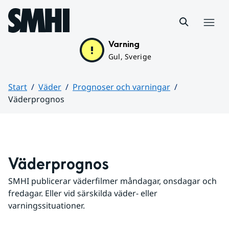
Hoppa till sidans innehåll
Meny
Varning
Gul, Sverige
Start
Väder
Prognoser och varningar
Väderprognos
Huvudinnehåll
Väderprognos
SMHI publicerar väderfilmer måndagar, onsdagar och 
fredagar. Eller vid särskilda väder- eller 
varningssituationer.