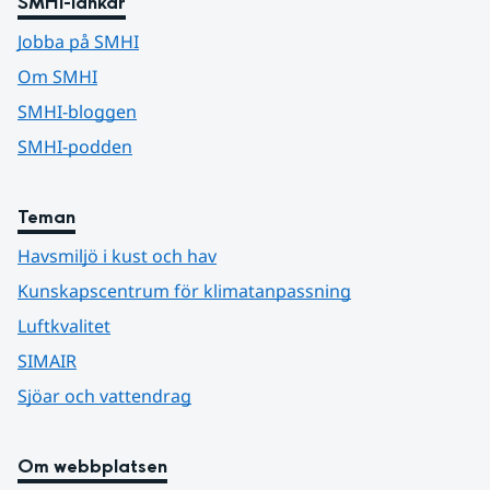
SMHI-länkar
Jobba på SMHI
Om SMHI
SMHI-bloggen
SMHI-podden
Teman
Havsmiljö i kust och hav
Kunskapscentrum för klimatanpassning
Luftkvalitet
SIMAIR
Sjöar och vattendrag
Om webbplatsen