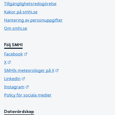
Tillgänglighetsredogörelse
Kakor på smhi.se
Hantering av personuppgifter
Om smhi.se
Följ SMHI
Länk till annan webbplats.
Facebook
Länk till annan webbplats.
X
Länk till annan webbplats.
SMHIs meteorologer på X
Länk till annan webbplats.
Linkedin
Länk till annan webbplats.
Instagram
Policy för sociala medier
Datavärdskap