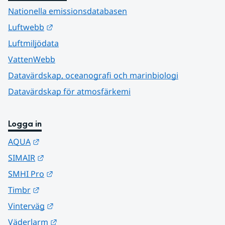
Nationella emissionsdatabasen
Länk till annan webbplats.
Luftwebb
Luftmiljödata
VattenWebb
Datavärdskap, oceanografi och marinbiologi
Datavärdskap för atmosfärkemi
Logga in
Länk till annan webbplats.
AQUA
Länk till annan webbplats.
SIMAIR
Länk till annan webbplats.
SMHI Pro
Länk till annan webbplats.
Timbr
Länk till annan webbplats.
Vinterväg
Länk till annan webbplats.
Väderlarm