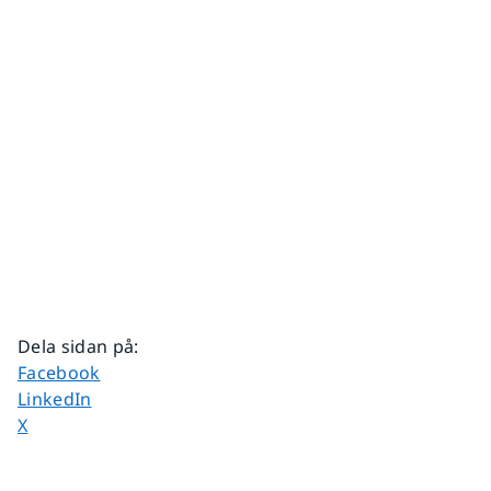
Dela sidan på
:
Dela sidan på
Facebook
Dela sidan på
LinkedIn
Dela sidan på
X