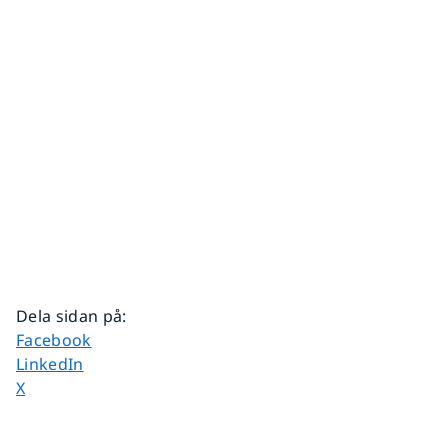
Dela sidan på
:
Dela sidan på
Facebook
Dela sidan på
LinkedIn
Dela sidan på
X