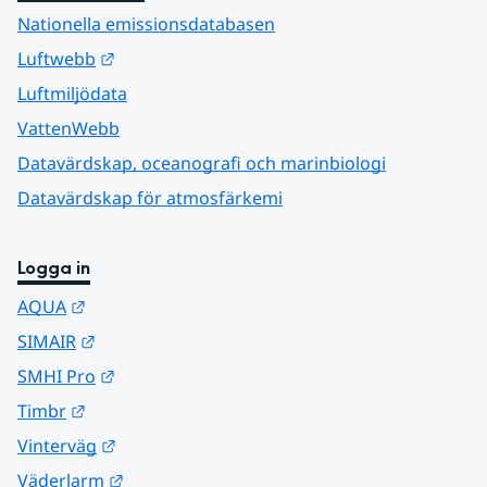
Nationella emissionsdatabasen
Länk till annan webbplats.
Luftwebb
Luftmiljödata
VattenWebb
Datavärdskap, oceanografi och marinbiologi
Datavärdskap för atmosfärkemi
Logga in
Länk till annan webbplats.
AQUA
Länk till annan webbplats.
SIMAIR
Länk till annan webbplats.
SMHI Pro
Länk till annan webbplats.
Timbr
Länk till annan webbplats.
Vinterväg
Länk till annan webbplats.
Väderlarm