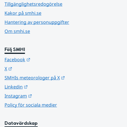
Tillgänglighetsredogörelse
Kakor på smhi.se
Hantering av personuppgifter
Om smhi.se
Följ SMHI
Länk till annan webbplats.
Facebook
Länk till annan webbplats.
X
Länk till annan webbplats.
SMHIs meteorologer på X
Länk till annan webbplats.
Linkedin
Länk till annan webbplats.
Instagram
Policy för sociala medier
Datavärdskap