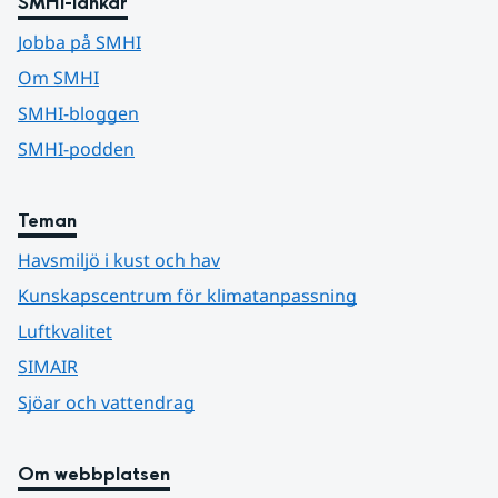
SMHI-länkar
Jobba på SMHI
Om SMHI
SMHI-bloggen
SMHI-podden
Teman
Havsmiljö i kust och hav
Kunskapscentrum för klimatanpassning
Luftkvalitet
SIMAIR
Sjöar och vattendrag
Om webbplatsen