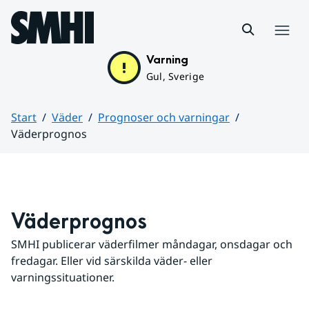
Hoppa till sidans innehåll
Meny
Varning
Gul, Sverige
Start
Väder
Prognoser och varningar
Väderprognos
Huvudinnehåll
Väderprognos
SMHI publicerar väderfilmer måndagar, onsdagar och 
fredagar. Eller vid särskilda väder- eller 
varningssituationer.