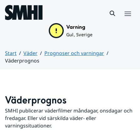
Hoppa till sidans innehåll
Meny
Varning
Gul, Sverige
Start
Väder
Prognoser och varningar
Väderprognos
Huvudinnehåll
Väderprognos
SMHI publicerar väderfilmer måndagar, onsdagar och 
fredagar. Eller vid särskilda väder- eller 
varningssituationer.