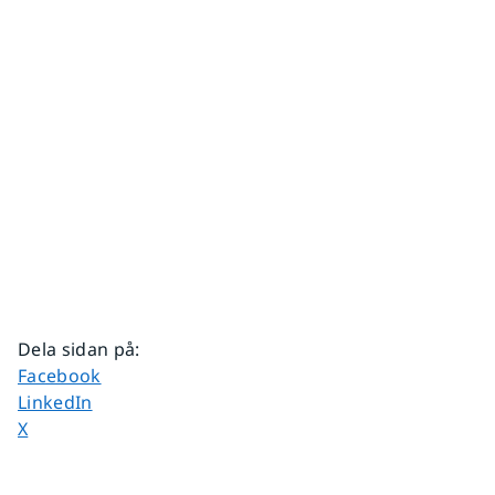
Dela sidan på
:
Dela sidan på
Facebook
Dela sidan på
LinkedIn
Dela sidan på
X