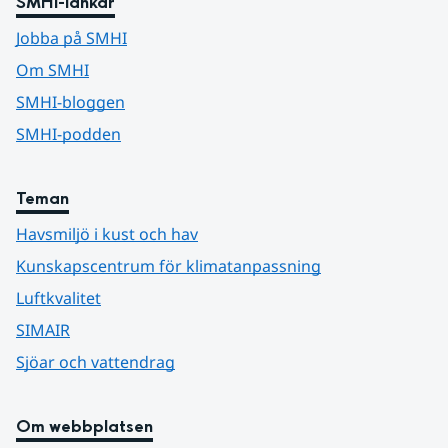
SMHI-länkar
Jobba på SMHI
Om SMHI
SMHI-bloggen
SMHI-podden
Teman
Havsmiljö i kust och hav
Kunskapscentrum för klimatanpassning
Luftkvalitet
SIMAIR
Sjöar och vattendrag
Om webbplatsen