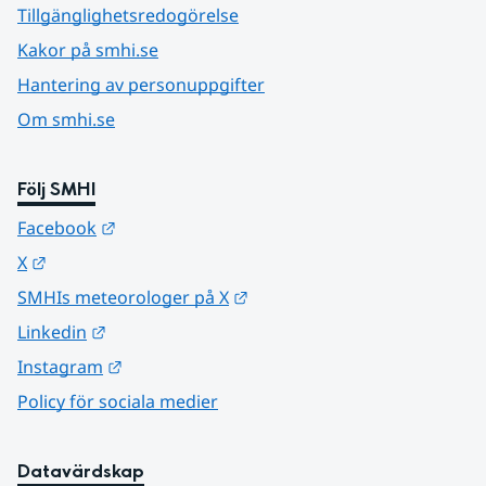
Tillgänglighetsredogörelse
Kakor på smhi.se
Hantering av personuppgifter
Om smhi.se
Följ SMHI
Länk till annan webbplats.
Facebook
Länk till annan webbplats.
X
Länk till annan webbplats.
SMHIs meteorologer på X
Länk till annan webbplats.
Linkedin
Länk till annan webbplats.
Instagram
Policy för sociala medier
Datavärdskap