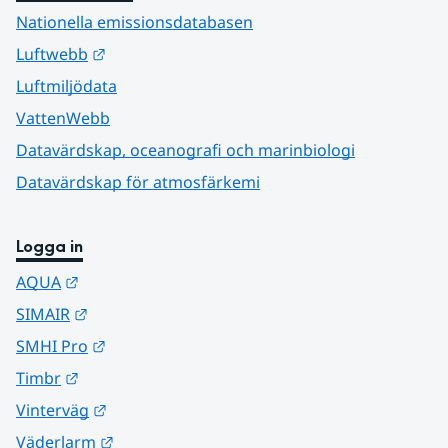
Nationella emissionsdatabasen
Länk till annan webbplats.
Luftwebb
Luftmiljödata
VattenWebb
Datavärdskap, oceanografi och marinbiologi
Datavärdskap för atmosfärkemi
Logga in
Länk till annan webbplats.
AQUA
Länk till annan webbplats.
SIMAIR
Länk till annan webbplats.
SMHI Pro
Länk till annan webbplats.
Timbr
Länk till annan webbplats.
Vinterväg
Länk till annan webbplats.
Väderlarm