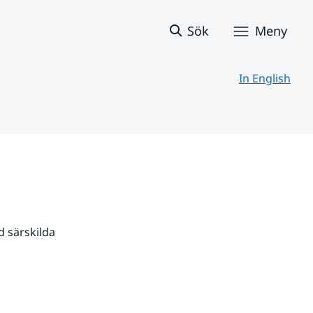
Sök
Meny
In English
 särskilda 