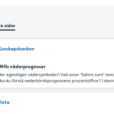
e sidor
Kunskapsbanken
MHIs väderprognoser
der egentligen vädersymbolen? Vad avser ”känns som”-tem
ka du förstå nederbördsprognosens procentsiffror? I denna
Data