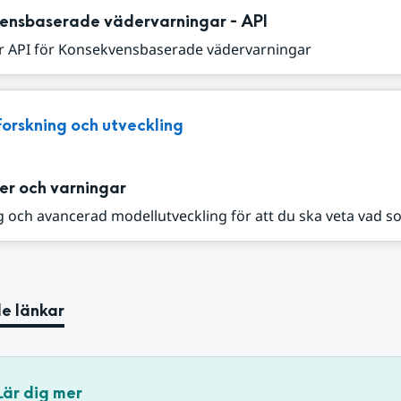
ensbaserade vädervarningar - API
r API för Konsekvensbaserade vädervarningar
Forskning och utveckling
er och varningar
 och avancerad modellutveckling för att du ska veta vad s
e länkar
Lär dig mer