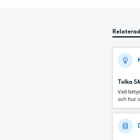
Relaterad
Tolka S
Vad bety
och hur s