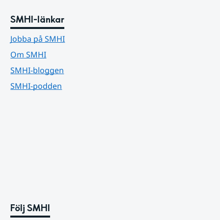
SMHI-länkar
Jobba på SMHI
Om SMHI
SMHI-bloggen
SMHI-podden
Följ SMHI