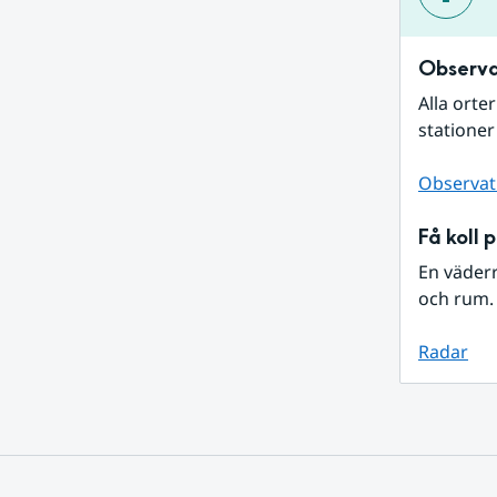
Observa
Alla orte
stationer
Observat
Få koll 
En väder
och rum. 
Radar