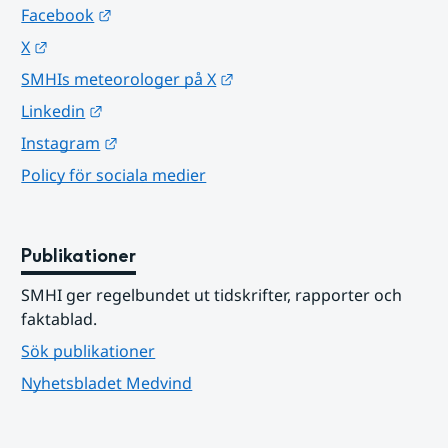
Länk till annan webbplats.
Facebook
Länk till annan webbplats.
X
Länk till annan webbplats.
SMHIs meteorologer på X
Länk till annan webbplats.
Linkedin
Länk till annan webbplats.
Instagram
Policy för sociala medier
Publikationer
SMHI ger regelbundet ut tidskrifter, rapporter och 
faktablad.
Sök publikationer
Nyhetsbladet Medvind