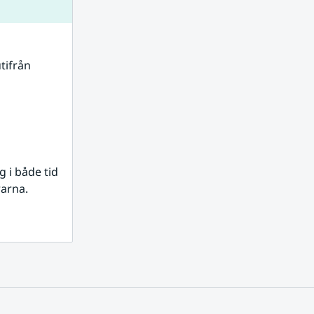
tifrån 
i både tid 
rarna.