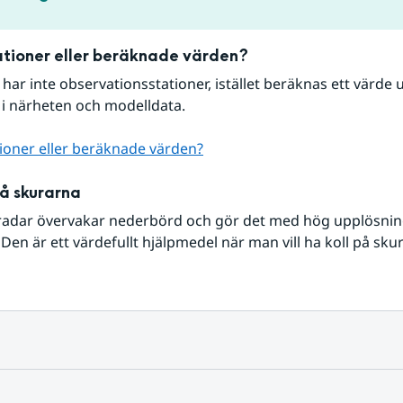
tioner eller beräknade värden?
r har inte observationsstationer, istället beräknas ett värde u
 i närheten och modelldata.
ioner eller beräknade värden?
på skurarna
radar övervakar nederbörd och gör det med hög upplösning 
Den är ett värdefullt hjälpmedel när man vill ha koll på sku