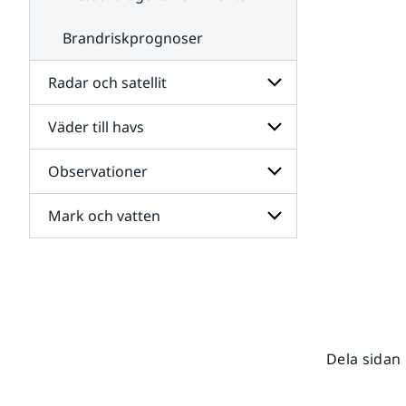
Brandriskprognoser
Radar och satellit
Väder till havs
Undersidor
för
Radar
Observationer
Undersidor
och
för
satellit
Väder
Mark och vatten
Undersidor
till
för
havs
Observationer
Undersidor
för
Mark
och
vatten
Dela sidan