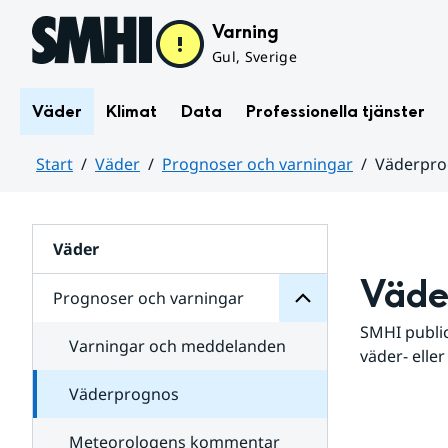
Hoppa till sidans innehåll
Varning
Gul, Sverige
Väder
Klimat
Data
Professionella tjänster
Start
Väder
Prognoser och varningar
Väderpr
varningar
och
Huvudinnehåll
Prognoser
för
Undersidor
Väder
Väde
Prognoser och varningar
SMHI public
Varningar och meddelanden
väder- eller
Väderprognos
Meteorologens kommentar