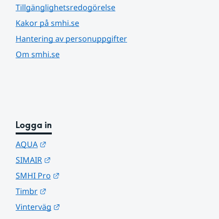
Tillgänglighetsredogörelse
Kakor på smhi.se
Hantering av personuppgifter
Om smhi.se
Logga in
Länk till annan webbplats.
AQUA
Länk till annan webbplats.
SIMAIR
Länk till annan webbplats.
SMHI Pro
Länk till annan webbplats.
Timbr
Länk till annan webbplats.
Vinterväg