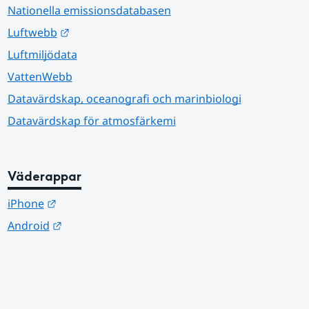
Nationella emissionsdatabasen
Länk till annan webbplats.
Luftwebb
Luftmiljödata
VattenWebb
Datavärdskap, oceanografi och marinbiologi
Datavärdskap för atmosfärkemi
Väderappar
Länk till annan webbplats.
iPhone
Länk till annan webbplats.
Android