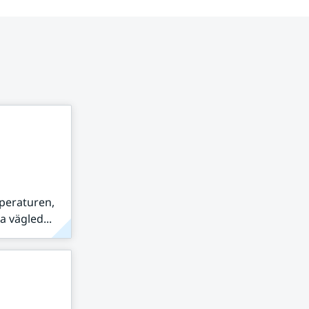
peraturen,
 vägled...