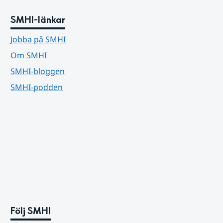
SMHI-länkar
Jobba på SMHI
Om SMHI
SMHI-bloggen
SMHI-podden
Följ SMHI