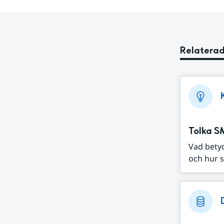
Relaterad
Tolka S
Vad bety
och hur s