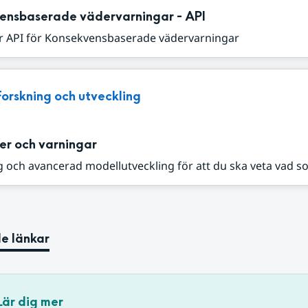
ensbaserade vädervarningar - API
r API för Konsekvensbaserade vädervarningar
Forskning och utveckling
er och varningar
 och avancerad modellutveckling för att du ska veta vad s
e länkar
Lär dig mer