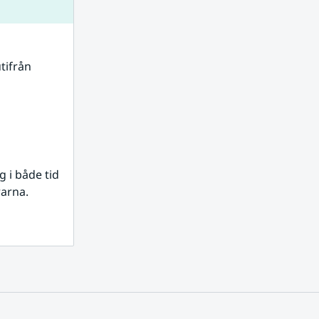
tifrån 
i både tid 
rarna.