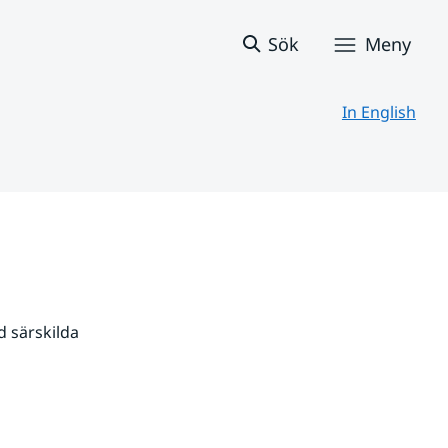
Sök
Meny
In English
 särskilda 