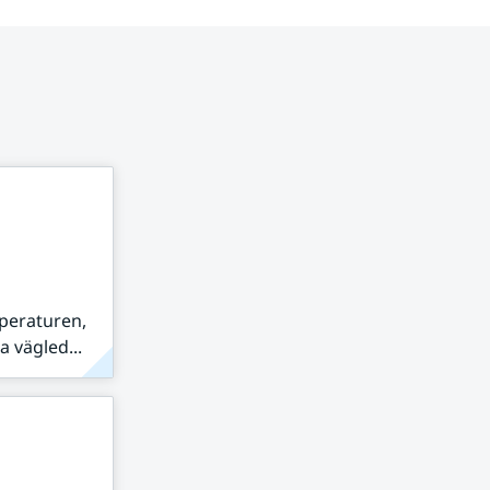
peraturen,
 vägled...