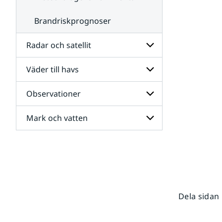
Brandriskprognoser
Radar och satellit
Väder till havs
Undersidor
för
Radar
Observationer
Undersidor
och
för
satellit
Väder
Mark och vatten
Undersidor
till
för
havs
Observationer
Undersidor
för
Mark
och
vatten
Dela sidan