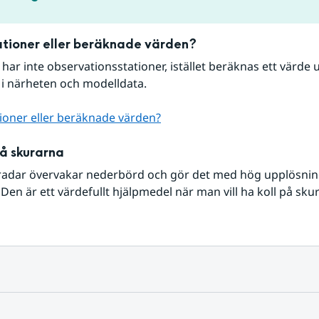
tioner eller beräknade värden?
r har inte observationsstationer, istället beräknas ett värde u
 i närheten och modelldata.
ioner eller beräknade värden?
på skurarna
radar övervakar nederbörd och gör det med hög upplösning 
Den är ett värdefullt hjälpmedel när man vill ha koll på sku