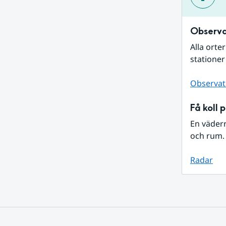
Observa
Alla orte
stationer
Observat
Få koll 
En väder
och rum. 
Radar