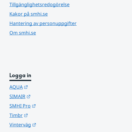
Tillgänglighetsredogörelse
Kakor på smhi.se
Hantering av personuppgifter
Om smhi.se
Logga in
Länk till annan webbplats.
AQUA
Länk till annan webbplats.
SIMAIR
Länk till annan webbplats.
SMHI Pro
Länk till annan webbplats.
Timbr
Länk till annan webbplats.
Vinterväg