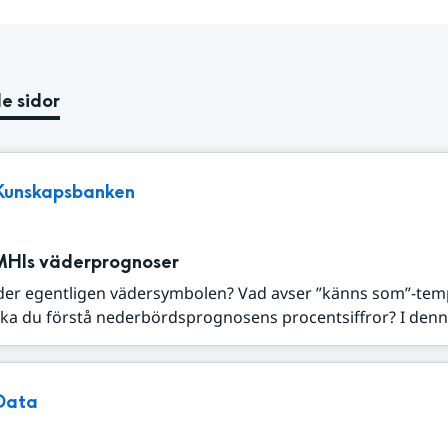
e sidor
Kunskapsbanken
MHIs väderprognoser
der egentligen vädersymbolen? Vad avser ”känns som”-tem
ka du förstå nederbördsprognosens procentsiffror? I denna
Data