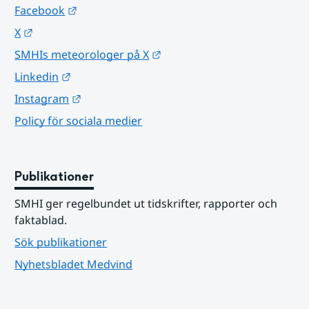
Länk till annan webbplats.
Facebook
Länk till annan webbplats.
X
Länk till annan webbplats.
SMHIs meteorologer på X
Länk till annan webbplats.
Linkedin
Länk till annan webbplats.
Instagram
Policy för sociala medier
Publikationer
SMHI ger regelbundet ut tidskrifter, rapporter och 
faktablad.
Sök publikationer
Nyhetsbladet Medvind