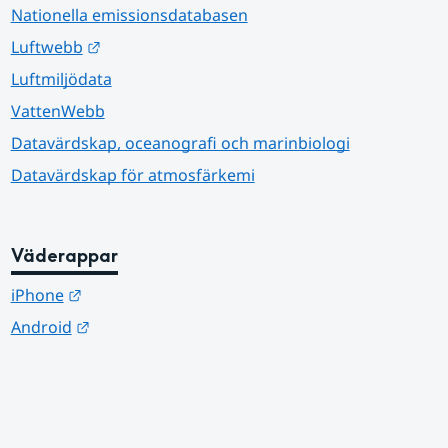
Nationella emissionsdatabasen
Länk till annan webbplats.
Luftwebb
Luftmiljödata
VattenWebb
Datavärdskap, oceanografi och marinbiologi
Datavärdskap för atmosfärkemi
Väderappar
Länk till annan webbplats.
iPhone
Länk till annan webbplats.
Android