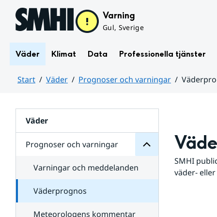
Hoppa till sidans innehåll
Varning
Gul, Sverige
Väder
Klimat
Data
Professionella tjänster
Start
Väder
Prognoser och varningar
Väderpr
varningar
och
Huvudinnehåll
Prognoser
för
Undersidor
Väder
Väde
Prognoser och varningar
SMHI public
Varningar och meddelanden
väder- eller
Väderprognos
Meteorologens kommentar