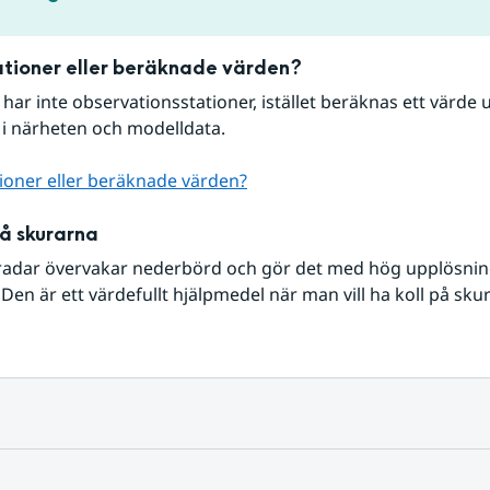
tioner eller beräknade värden?
r har inte observationsstationer, istället beräknas ett värde u
 i närheten och modelldata.
ioner eller beräknade värden?
på skurarna
radar övervakar nederbörd och gör det med hög upplösning 
Den är ett värdefullt hjälpmedel när man vill ha koll på sku