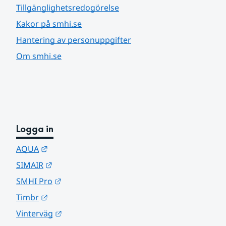
Tillgänglighetsredogörelse
Kakor på smhi.se
Hantering av personuppgifter
Om smhi.se
Logga in
Länk till annan webbplats.
AQUA
Länk till annan webbplats.
SIMAIR
Länk till annan webbplats.
SMHI Pro
Länk till annan webbplats.
Timbr
Länk till annan webbplats.
Vinterväg