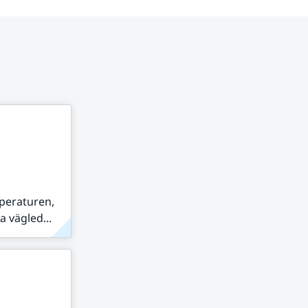
peraturen,
 vägled...