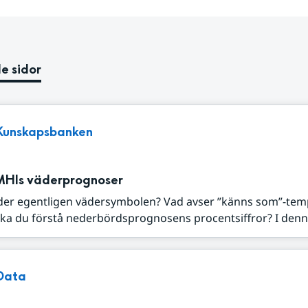
e sidor
Kunskapsbanken
MHIs väderprognoser
der egentligen vädersymbolen? Vad avser ”känns som”-tem
ka du förstå nederbördsprognosens procentsiffror? I denna
Data