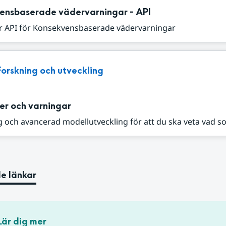
ensbaserade vädervarningar - API
r API för Konsekvensbaserade vädervarningar
Forskning och utveckling
er och varningar
 och avancerad modellutveckling för att du ska veta vad s
e länkar
Lär dig mer