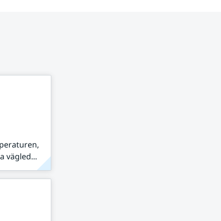
peraturen,
 vägled...