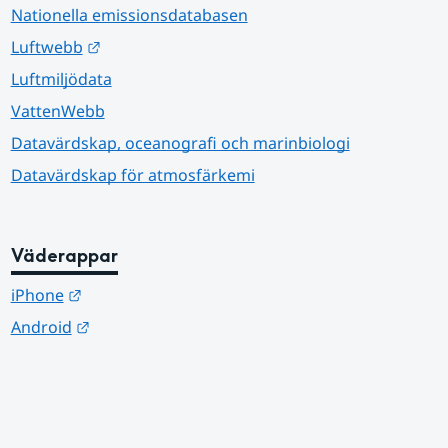
Nationella emissionsdatabasen
Länk till annan webbplats.
Luftwebb
Luftmiljödata
VattenWebb
Datavärdskap, oceanografi och marinbiologi
Datavärdskap för atmosfärkemi
Väderappar
Länk till annan webbplats.
iPhone
Länk till annan webbplats.
Android