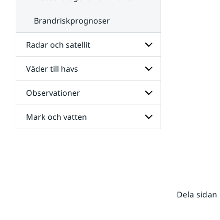
Brandriskprognoser
Radar och satellit
Väder till havs
Undersidor
för
Radar
Observationer
Undersidor
och
för
satellit
Väder
Mark och vatten
Undersidor
till
för
havs
Observationer
Undersidor
för
Mark
och
vatten
Dela sidan