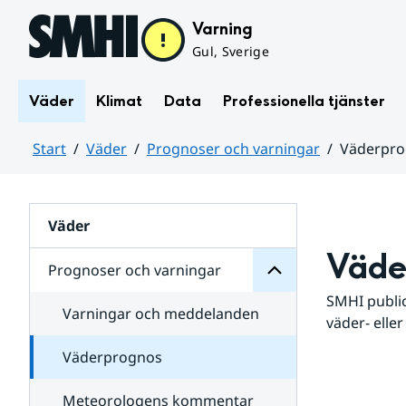
Hoppa till sidans innehåll
Varning
Gul, Sverige
Väder
Klimat
Data
Professionella tjänster
Start
Väder
Prognoser och varningar
Väderpr
varningar
och
Huvudinnehåll
Prognoser
för
Undersidor
Väder
Väde
Prognoser och varningar
SMHI public
Varningar och meddelanden
väder- eller
Väderprognos
Meteorologens kommentar