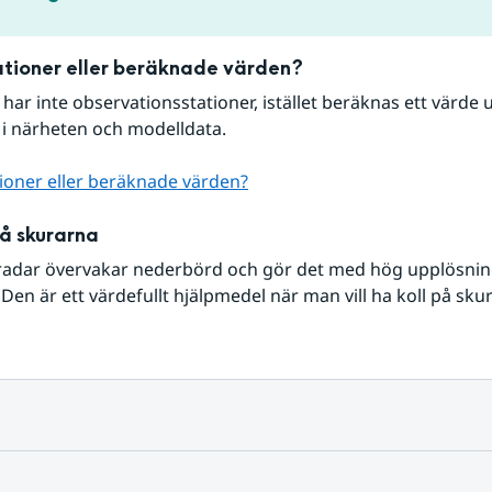
tioner eller beräknade värden?
r har inte observationsstationer, istället beräknas ett värde u
 i närheten och modelldata.
ioner eller beräknade värden?
på skurarna
radar övervakar nederbörd och gör det med hög upplösning 
Den är ett värdefullt hjälpmedel när man vill ha koll på sku