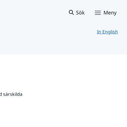
Sök
Meny
In English
 särskilda 