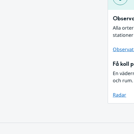
Observa
Alla orte
stationer
Observat
Få koll 
En väder
och rum. 
Radar