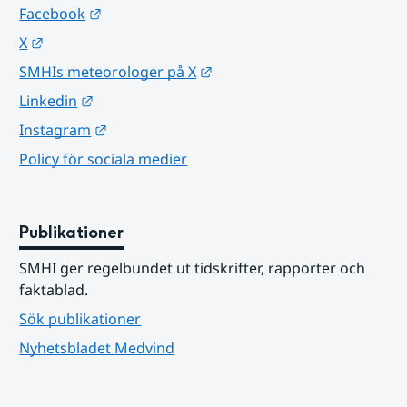
Länk till annan webbplats.
Facebook
Länk till annan webbplats.
X
Länk till annan webbplats.
SMHIs meteorologer på X
Länk till annan webbplats.
Linkedin
Länk till annan webbplats.
Instagram
Policy för sociala medier
Publikationer
SMHI ger regelbundet ut tidskrifter, rapporter och 
faktablad.
Sök publikationer
Nyhetsbladet Medvind