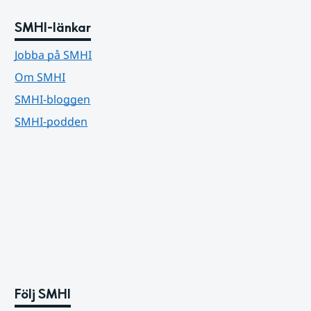
SMHI-länkar
Jobba på SMHI
Om SMHI
SMHI-bloggen
SMHI-podden
Följ SMHI