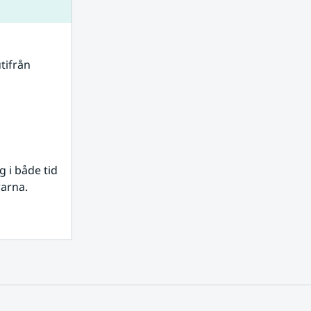
tifrån 
i både tid 
rarna.