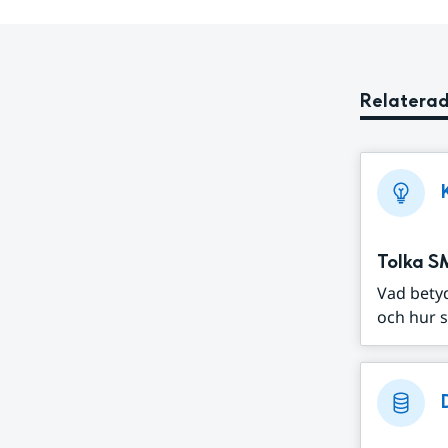
Relaterad
Tolka S
Vad bety
och hur s