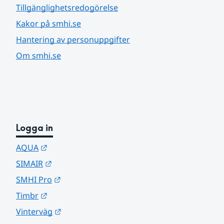
Tillgänglighetsredogörelse
Kakor på smhi.se
Hantering av personuppgifter
Om smhi.se
Logga in
Länk till annan webbplats.
AQUA
Länk till annan webbplats.
SIMAIR
Länk till annan webbplats.
SMHI Pro
Länk till annan webbplats.
Timbr
Länk till annan webbplats.
Vinterväg