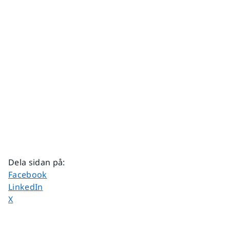
Dela sidan på
:
Dela sidan på
Facebook
Dela sidan på
LinkedIn
Dela sidan på
X