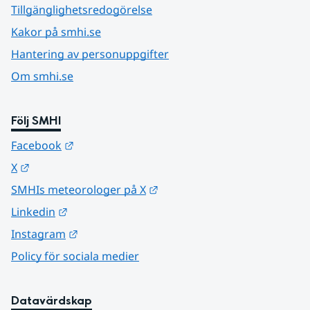
Tillgänglighetsredogörelse
Kakor på smhi.se
Hantering av personuppgifter
Om smhi.se
Följ SMHI
Länk till annan webbplats.
Facebook
Länk till annan webbplats.
X
Länk till annan webbplats.
SMHIs meteorologer på X
Länk till annan webbplats.
Linkedin
Länk till annan webbplats.
Instagram
Policy för sociala medier
Datavärdskap