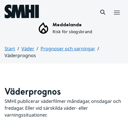
Hoppa till sidans innehåll
Meny
Meddelande
Risk för skogsbrand
Start
Väder
Prognoser och varningar
Väderprognos
Huvudinnehåll
Väderprognos
SMHI publicerar väderfilmer måndagar, onsdagar och 
fredagar. Eller vid särskilda väder- eller 
varningssituationer.