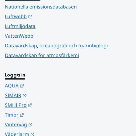
Nationella emissionsdatabasen
Länk till annan webbplats.
Luftwebb
Luftmiljödata
VattenWebb
Datavärdskap, oceanografi och marinbiologi
Datavärdskap för atmosfärkemi
Logga in
Länk till annan webbplats.
AQUA
Länk till annan webbplats.
SIMAIR
Länk till annan webbplats.
SMHI Pro
Länk till annan webbplats.
Timbr
Länk till annan webbplats.
Vinterväg
Länk till annan webbplats.
Väderlarm