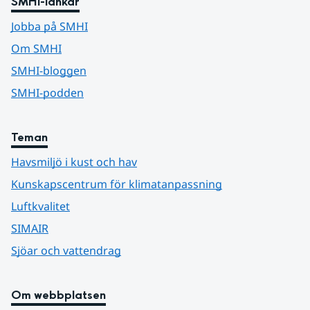
SMHI-länkar
Jobba på SMHI
Om SMHI
SMHI-bloggen
SMHI-podden
Teman
Havsmiljö i kust och hav
Kunskapscentrum för klimatanpassning
Luftkvalitet
SIMAIR
Sjöar och vattendrag
Om webbplatsen