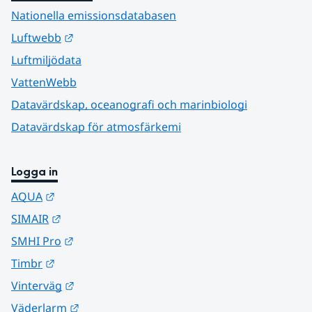
Nationella emissionsdatabasen
Länk till annan webbplats.
Luftwebb
Luftmiljödata
VattenWebb
Datavärdskap, oceanografi och marinbiologi
Datavärdskap för atmosfärkemi
Logga in
Länk till annan webbplats.
AQUA
Länk till annan webbplats.
SIMAIR
Länk till annan webbplats.
SMHI Pro
Länk till annan webbplats.
Timbr
Länk till annan webbplats.
Vinterväg
Länk till annan webbplats.
Väderlarm