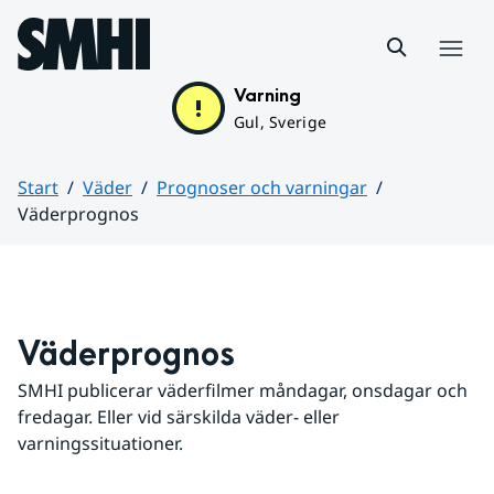
Hoppa till sidans innehåll
Meny
Varning
Gul, Sverige
Start
Väder
Prognoser och varningar
Väderprognos
Huvudinnehåll
Väderprognos
SMHI publicerar väderfilmer måndagar, onsdagar och 
fredagar. Eller vid särskilda väder- eller 
varningssituationer.