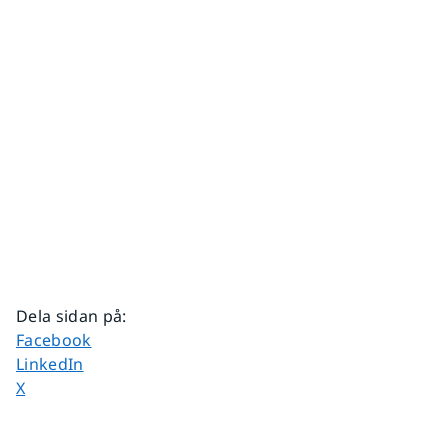
Dela sidan på
:
Dela sidan på
Facebook
Dela sidan på
LinkedIn
Dela sidan på
X