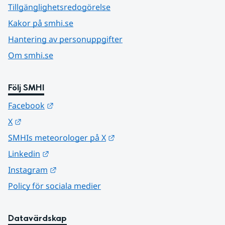
Tillgänglighetsredogörelse
Kakor på smhi.se
Hantering av personuppgifter
Om smhi.se
Följ SMHI
Länk till annan webbplats.
Facebook
Länk till annan webbplats.
X
Länk till annan webbplats.
SMHIs meteorologer på X
Länk till annan webbplats.
Linkedin
Länk till annan webbplats.
Instagram
Policy för sociala medier
Datavärdskap