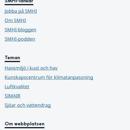
SMHI-länkar
Jobba på SMHI
Om SMHI
SMHI-bloggen
SMHI-podden
Teman
Havsmiljö i kust och hav
Kunskapscentrum för klimatanpassning
Luftkvalitet
SIMAIR
Sjöar och vattendrag
Om webbplatsen