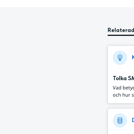
Relaterad
Tolka S
Vad bety
och hur s