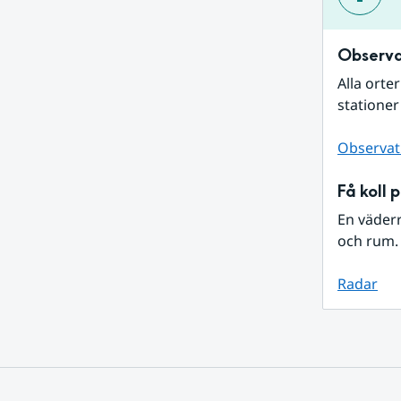
Observa
Alla orte
stationer
Observat
Få koll 
En väder
och rum. 
Radar