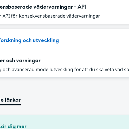
ensbaserade vädervarningar - API
r API för Konsekvensbaserade vädervarningar
Forskning och utveckling
er och varningar
 och avancerad modellutveckling för att du ska veta vad s
e länkar
Lär dig mer