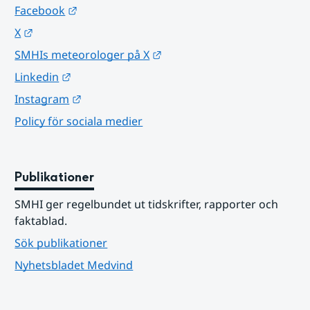
Länk till annan webbplats.
Facebook
Länk till annan webbplats.
X
Länk till annan webbplats.
SMHIs meteorologer på X
Länk till annan webbplats.
Linkedin
Länk till annan webbplats.
Instagram
Policy för sociala medier
Publikationer
SMHI ger regelbundet ut tidskrifter, rapporter och 
faktablad.
Sök publikationer
Nyhetsbladet Medvind