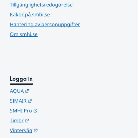
Tillgänglighetsredogörelse
Kakor på smhi.se
Hantering av personuppgifter
Om smhi.se
Logga in
Länk till annan webbplats.
AQUA
Länk till annan webbplats.
SIMAIR
Länk till annan webbplats.
SMHI Pro
Länk till annan webbplats.
Timbr
Länk till annan webbplats.
Vinterväg