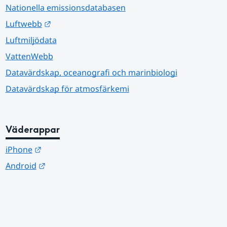
Nationella emissionsdatabasen
Länk till annan webbplats.
Luftwebb
Luftmiljödata
VattenWebb
Datavärdskap, oceanografi och marinbiologi
Datavärdskap för atmosfärkemi
Väderappar
Länk till annan webbplats.
iPhone
Länk till annan webbplats.
Android