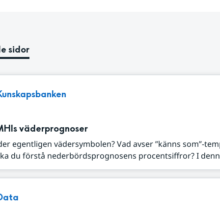
e sidor
Kunskapsbanken
MHIs väderprognoser
der egentligen vädersymbolen? Vad avser ”känns som”-tem
ka du förstå nederbördsprognosens procentsiffror? I denna
Data