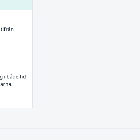
tifrån 
i både tid 
rarna.