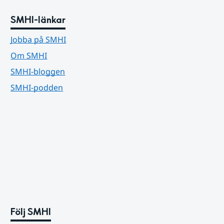
SMHI-länkar
Jobba på SMHI
Om SMHI
SMHI-bloggen
SMHI-podden
Följ SMHI