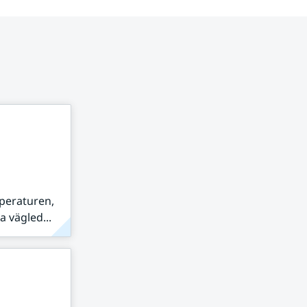
peraturen,
 vägled...