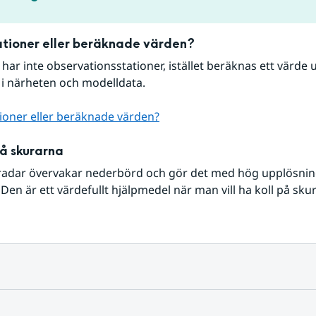
tioner eller beräknade värden?
r har inte observationsstationer, istället beräknas ett värde u
 i närheten och modelldata.
ioner eller beräknade värden?
på skurarna
radar övervakar nederbörd och gör det med hög upplösning 
Den är ett värdefullt hjälpmedel när man vill ha koll på sku