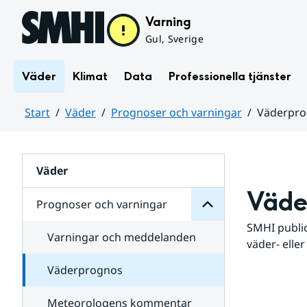
Hoppa till sidans innehåll
Varning
Gul, Sverige
Väder
Klimat
Data
Professionella tjänster
Start
Väder
Prognoser och varningar
Väderpr
varningar
och
Huvudinnehåll
Prognoser
för
Undersidor
Väder
Väde
Prognoser och varningar
SMHI public
Varningar och meddelanden
väder- eller
Väderprognos
Meteorologens kommentar