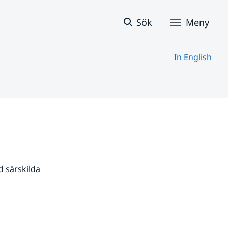
Sök
Meny
In English
 särskilda 