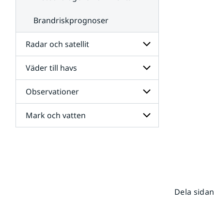
Brandriskprognoser
Radar och satellit
Väder till havs
Undersidor
för
Radar
Observationer
Undersidor
och
för
satellit
Väder
Mark och vatten
Undersidor
till
för
havs
Observationer
Undersidor
för
Mark
och
vatten
Dela sidan