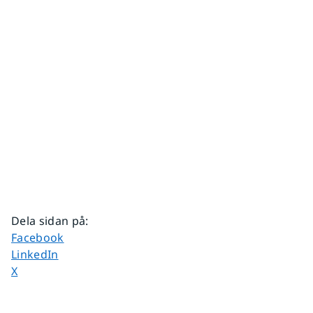
Dela sidan på
:
Dela sidan på
Facebook
Dela sidan på
LinkedIn
Dela sidan på
X