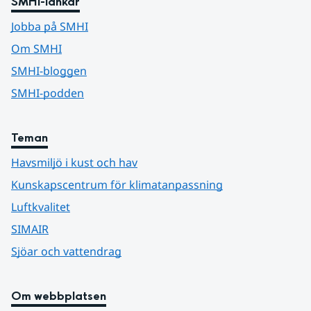
SMHI-länkar
Jobba på SMHI
Om SMHI
SMHI-bloggen
SMHI-podden
Teman
Havsmiljö i kust och hav
Kunskapscentrum för klimatanpassning
Luftkvalitet
SIMAIR
Sjöar och vattendrag
Om webbplatsen