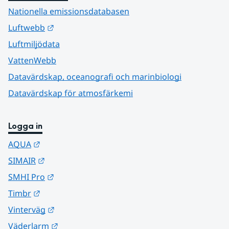
Nationella emissionsdatabasen
Länk till annan webbplats.
Luftwebb
Luftmiljödata
VattenWebb
Datavärdskap, oceanografi och marinbiologi
Datavärdskap för atmosfärkemi
Logga in
Länk till annan webbplats.
AQUA
Länk till annan webbplats.
SIMAIR
Länk till annan webbplats.
SMHI Pro
Länk till annan webbplats.
Timbr
Länk till annan webbplats.
Vinterväg
Länk till annan webbplats.
Väderlarm