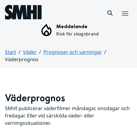
Hoppa till sidans innehåll
Meny
Meddelande
Risk för skogsbrand
Start
Väder
Prognoser och varningar
Väderprognos
Huvudinnehåll
Väderprognos
SMHI publicerar väderfilmer måndagar, onsdagar och 
fredagar. Eller vid särskilda väder- eller 
varningssituationer.