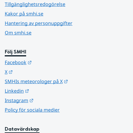
Tillgänglighetsredogörelse
Kakor på smhi.se
Hantering av personuppgifter
Om smhi.se
Följ SMHI
Länk till annan webbplats.
Facebook
Länk till annan webbplats.
X
Länk till annan webbplats.
SMHIs meteorologer på X
Länk till annan webbplats.
Linkedin
Länk till annan webbplats.
Instagram
Policy för sociala medier
Datavärdskap