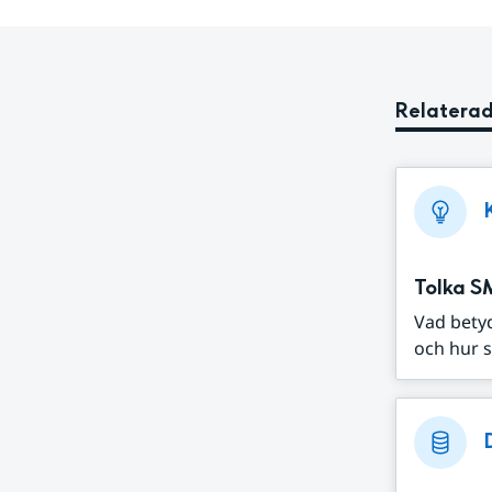
Relaterad
Tolka S
Vad bety
och hur s