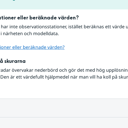
tioner eller beräknade värden?
r har inte observationsstationer, istället beräknas ett värde u
 i närheten och modelldata.
ioner eller beräknade värden?
på skurarna
radar övervakar nederbörd och gör det med hög upplösning 
Den är ett värdefullt hjälpmedel när man vill ha koll på sku