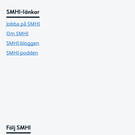
SMHI-länkar
Jobba på SMHI
Om SMHI
SMHI-bloggen
SMHI-podden
Följ SMHI