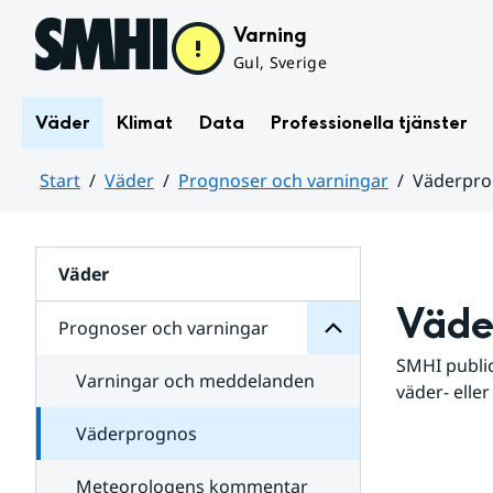
Hoppa till sidans innehåll
Varning
Gul, Sverige
Väder
Klimat
Data
Professionella tjänster
Start
Väder
Prognoser och varningar
Väderpr
varningar
och
Huvudinnehåll
Prognoser
för
Undersidor
Väder
Väde
Prognoser och varningar
SMHI public
Varningar och meddelanden
väder- eller
Väderprognos
Meteorologens kommentar