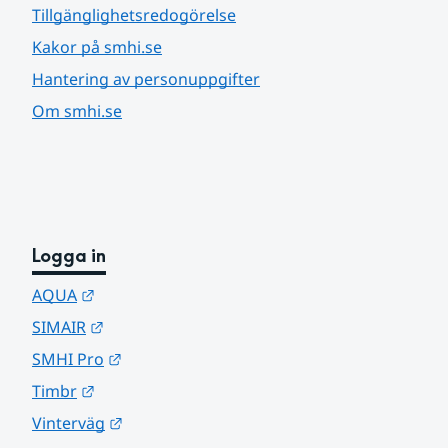
Tillgänglighetsredogörelse
Kakor på smhi.se
Hantering av personuppgifter
Om smhi.se
Logga in
Länk till annan webbplats.
AQUA
Länk till annan webbplats.
SIMAIR
Länk till annan webbplats.
SMHI Pro
Länk till annan webbplats.
Timbr
Länk till annan webbplats.
Vinterväg