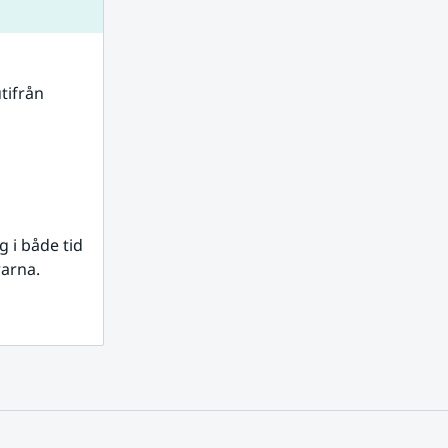
tifrån 
i både tid 
rarna.