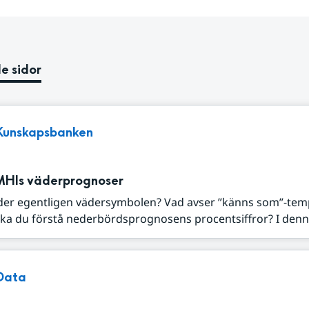
e sidor
Kunskapsbanken
MHIs väderprognoser
der egentligen vädersymbolen? Vad avser ”känns som”-tem
ka du förstå nederbördsprognosens procentsiffror? I denna
Data