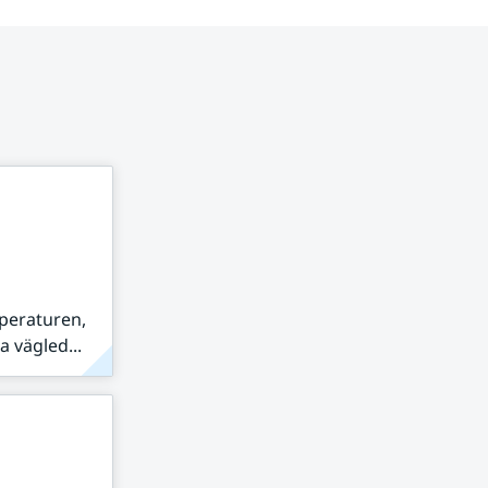
peraturen,
 vägled...