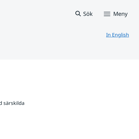
Sök
Meny
In English
 särskilda 