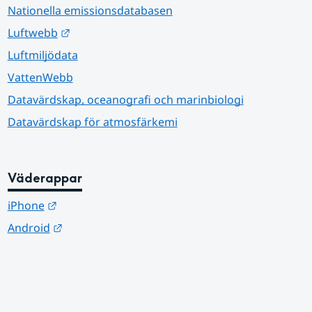
Nationella emissionsdatabasen
Länk till annan webbplats.
Luftwebb
Luftmiljödata
VattenWebb
Datavärdskap, oceanografi och marinbiologi
Datavärdskap för atmosfärkemi
Väderappar
Länk till annan webbplats.
iPhone
Länk till annan webbplats.
Android