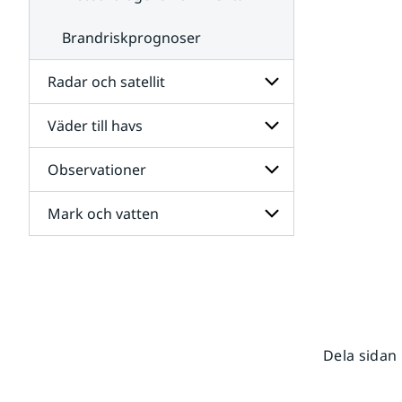
Brandriskprognoser
Radar och satellit
Väder till havs
Undersidor
för
Radar
Observationer
Undersidor
och
för
satellit
Väder
Mark och vatten
Undersidor
till
för
havs
Observationer
Undersidor
för
Mark
och
vatten
Dela sidan