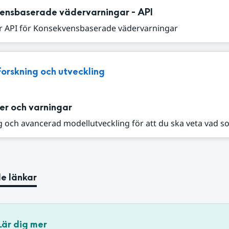
ensbaserade vädervarningar - API
r API för Konsekvensbaserade vädervarningar
Forskning och utveckling
er och varningar
 och avancerad modellutveckling för att du ska veta vad s
e länkar
Lär dig mer