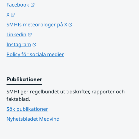
Länk till annan webbplats.
Facebook
Länk till annan webbplats.
X
Länk till annan webbplats.
SMHIs meteorologer på X
Länk till annan webbplats.
Linkedin
Länk till annan webbplats.
Instagram
Policy för sociala medier
Publikationer
SMHI ger regelbundet ut tidskrifter, rapporter och 
faktablad.
Sök publikationer
Nyhetsbladet Medvind