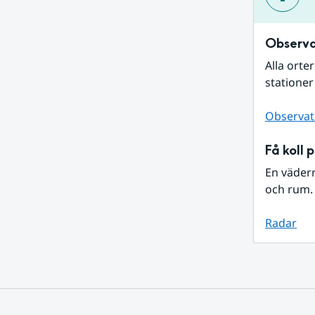
Observa
Alla orte
stationer
Observat
Få koll 
En väder
och rum. 
Radar