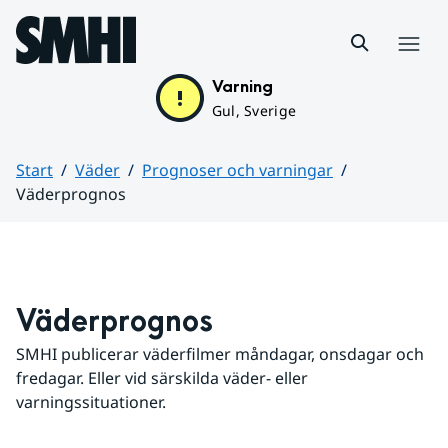
Hoppa till sidans innehåll
Meny
Varning
Gul, Sverige
Start
Väder
Prognoser och varningar
Väderprognos
Huvudinnehåll
Väderprognos
SMHI publicerar väderfilmer måndagar, onsdagar och 
fredagar. Eller vid särskilda väder- eller 
varningssituationer.