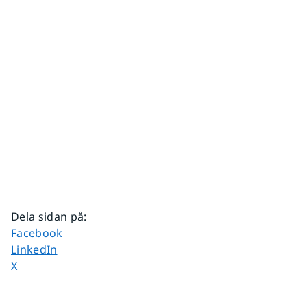
Dela sidan på
:
Dela sidan på
Facebook
Dela sidan på
LinkedIn
Dela sidan på
X