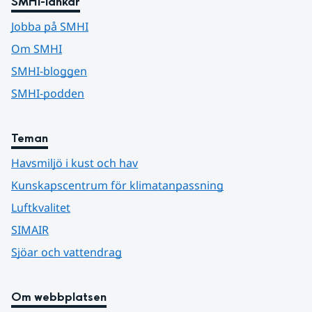
SMHI-länkar
Jobba på SMHI
Om SMHI
SMHI-bloggen
SMHI-podden
Teman
Havsmiljö i kust och hav
Kunskapscentrum för klimatanpassning
Luftkvalitet
SIMAIR
Sjöar och vattendrag
Om webbplatsen