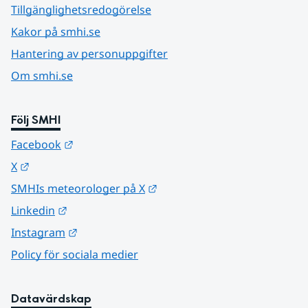
Tillgänglighetsredogörelse
Kakor på smhi.se
Hantering av personuppgifter
Om smhi.se
Följ SMHI
Länk till annan webbplats.
Facebook
Länk till annan webbplats.
X
Länk till annan webbplats.
SMHIs meteorologer på X
Länk till annan webbplats.
Linkedin
Länk till annan webbplats.
Instagram
Policy för sociala medier
Datavärdskap