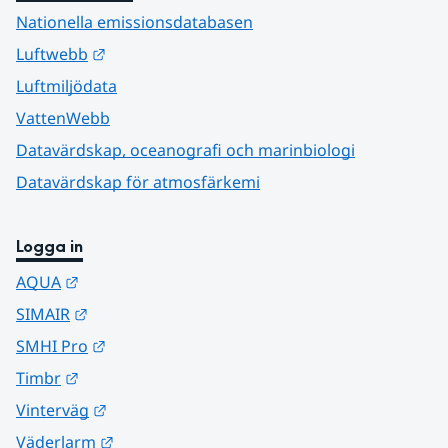
Nationella emissionsdatabasen
Länk till annan webbplats.
Luftwebb
Luftmiljödata
VattenWebb
Datavärdskap, oceanografi och marinbiologi
Datavärdskap för atmosfärkemi
Logga in
Länk till annan webbplats.
AQUA
Länk till annan webbplats.
SIMAIR
Länk till annan webbplats.
SMHI Pro
Länk till annan webbplats.
Timbr
Länk till annan webbplats.
Vinterväg
Länk till annan webbplats.
Väderlarm