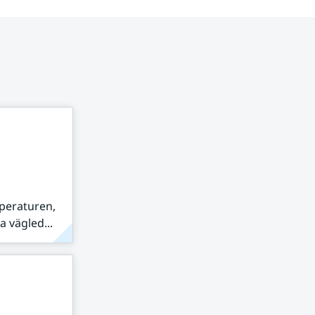
peraturen,
 vägled...