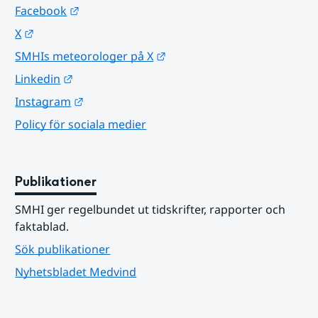
Länk till annan webbplats.
Facebook
Länk till annan webbplats.
X
Länk till annan webbplats.
SMHIs meteorologer på X
Länk till annan webbplats.
Linkedin
Länk till annan webbplats.
Instagram
Policy för sociala medier
Publikationer
SMHI ger regelbundet ut tidskrifter, rapporter och 
faktablad.
Sök publikationer
Nyhetsbladet Medvind