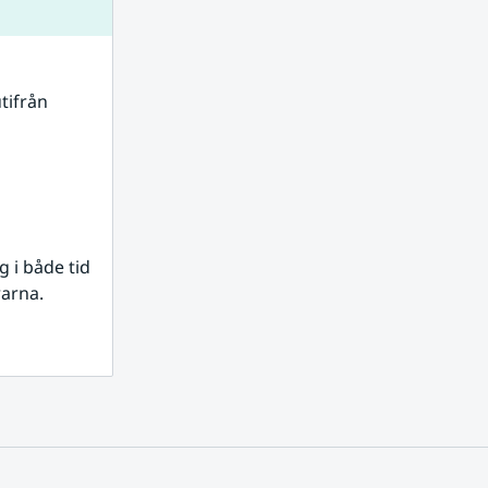
tifrån 
i både tid 
rarna.