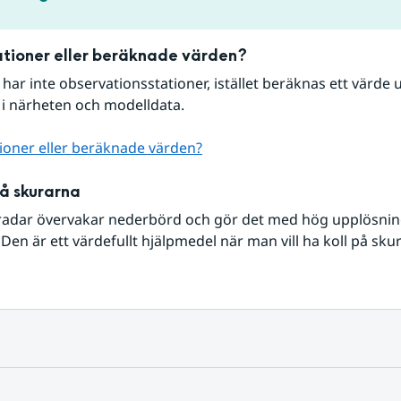
tioner eller beräknade värden?
r har inte observationsstationer, istället beräknas ett värde u
 i närheten och modelldata.
ioner eller beräknade värden?
på skurarna
radar övervakar nederbörd och gör det med hög upplösning 
Den är ett värdefullt hjälpmedel när man vill ha koll på sku