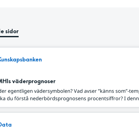
e sidor
Kunskapsbanken
MHIs väderprognoser
der egentligen vädersymbolen? Vad avser ”känns som”-tem
ka du förstå nederbördsprognosens procentsiffror? I denna
Data