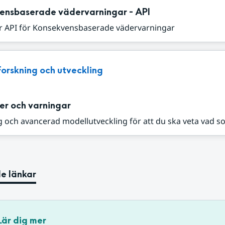
ensbaserade vädervarningar - API
r API för Konsekvensbaserade vädervarningar
Forskning och utveckling
er och varningar
 och avancerad modellutveckling för att du ska veta vad s
e länkar
Lär dig mer