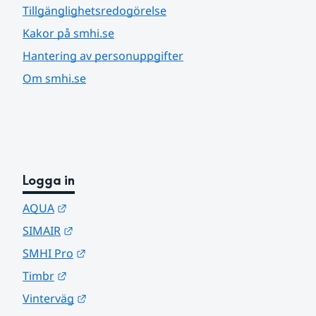
Tillgänglighetsredogörelse
Kakor på smhi.se
Hantering av personuppgifter
Om smhi.se
Logga in
Länk till annan webbplats.
AQUA
Länk till annan webbplats.
SIMAIR
Länk till annan webbplats.
SMHI Pro
Länk till annan webbplats.
Timbr
Länk till annan webbplats.
Vinterväg