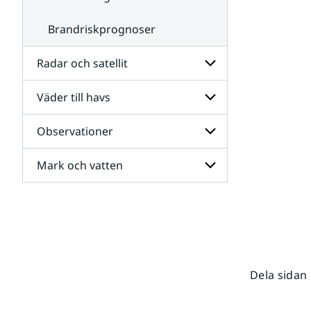
Brandriskprognoser
Radar och satellit
Väder till havs
Undersidor
för
Radar
Observationer
Undersidor
och
för
satellit
Väder
Mark och vatten
Undersidor
till
för
havs
Observationer
Undersidor
för
Mark
och
vatten
Dela sidan