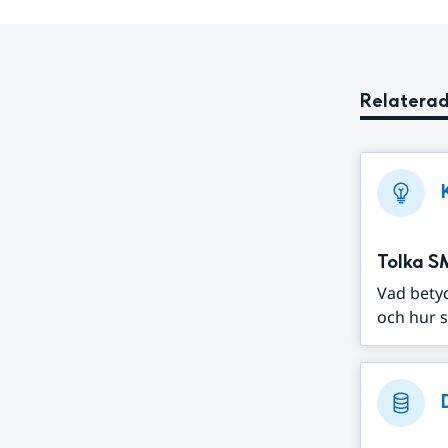
Relaterad
Tolka S
Vad bety
och hur s