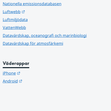
Nationella emissionsdatabasen
Länk till annan webbplats.
Luftwebb
Luftmiljödata
VattenWebb
Datavärdskap, oceanografi och marinbiologi
Datavärdskap för atmosfärkemi
Väderappar
Länk till annan webbplats.
iPhone
Länk till annan webbplats.
Android