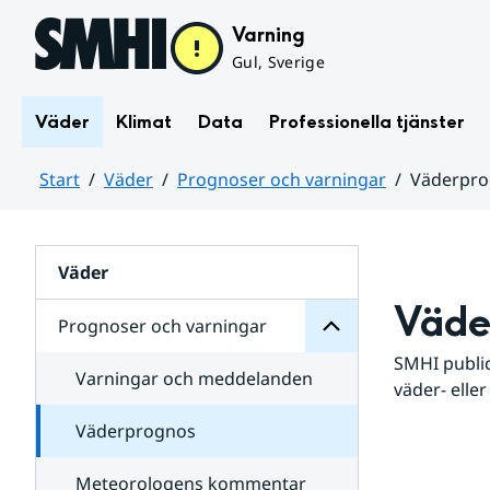
Hoppa till sidans innehåll
Varning
Gul, Sverige
Väder
Klimat
Data
Professionella tjänster
Start
Väder
Prognoser och varningar
Väderpr
varningar
och
Huvudinnehåll
Prognoser
för
Undersidor
Väder
Väde
Prognoser och varningar
SMHI public
Varningar och meddelanden
väder- eller
Väderprognos
Meteorologens kommentar