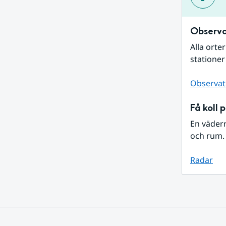
Observa
Alla orte
stationer
Observat
Få koll 
En väder
och rum. 
Radar