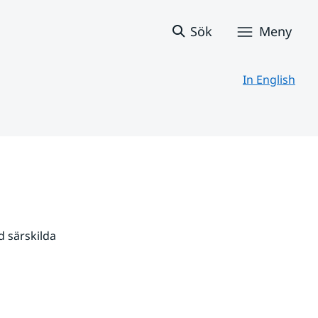
Sök
Meny
In English
 särskilda 