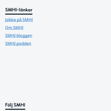
SMHI-länkar
Jobba på SMHI
Om SMHI
SMHI-bloggen
SMHI-podden
Följ SMHI