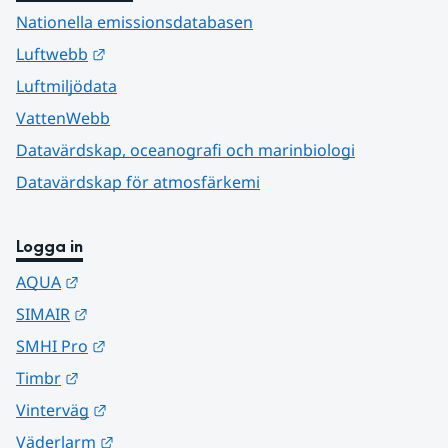
Nationella emissionsdatabasen
Länk till annan webbplats.
Luftwebb
Luftmiljödata
VattenWebb
Datavärdskap, oceanografi och marinbiologi
Datavärdskap för atmosfärkemi
Logga in
Länk till annan webbplats.
AQUA
Länk till annan webbplats.
SIMAIR
Länk till annan webbplats.
SMHI Pro
Länk till annan webbplats.
Timbr
Länk till annan webbplats.
Vinterväg
Länk till annan webbplats.
Väderlarm