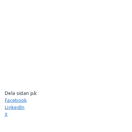
Dela sidan på
:
Dela sidan på
Facebook
Dela sidan på
LinkedIn
Dela sidan på
X