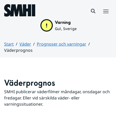
Hoppa till sidans innehåll
Meny
Varning
Gul, Sverige
Start
Väder
Prognoser och varningar
Väderprognos
Huvudinnehåll
Väderprognos
SMHI publicerar väderfilmer måndagar, onsdagar och 
fredagar. Eller vid särskilda väder- eller 
varningssituationer.