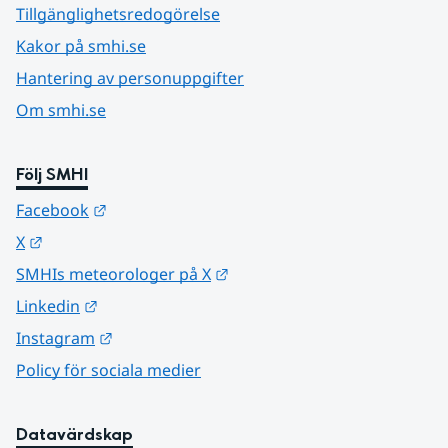
Tillgänglighetsredogörelse
Kakor på smhi.se
Hantering av personuppgifter
Om smhi.se
Följ SMHI
Länk till annan webbplats.
Facebook
Länk till annan webbplats.
X
Länk till annan webbplats.
SMHIs meteorologer på X
Länk till annan webbplats.
Linkedin
Länk till annan webbplats.
Instagram
Policy för sociala medier
Datavärdskap