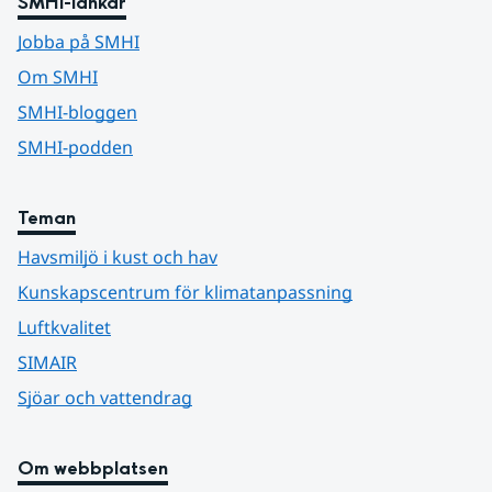
SMHI-länkar
Jobba på SMHI
Om SMHI
SMHI-bloggen
SMHI-podden
Teman
Havsmiljö i kust och hav
Kunskapscentrum för klimatanpassning
Luftkvalitet
SIMAIR
Sjöar och vattendrag
Om webbplatsen