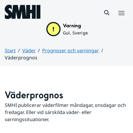
Hoppa till sidans innehåll
Meny
Varning
Gul, Sverige
Start
Väder
Prognoser och varningar
Väderprognos
Huvudinnehåll
Väderprognos
SMHI publicerar väderfilmer måndagar, onsdagar och 
fredagar. Eller vid särskilda väder- eller 
varningssituationer.