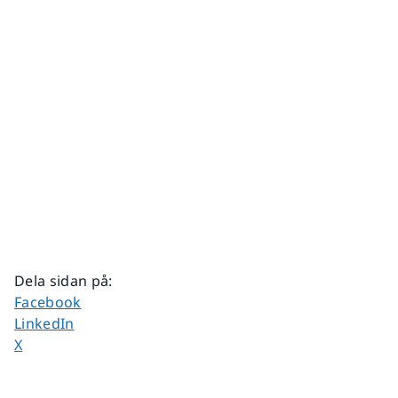
Dela sidan på
:
Dela sidan på
Facebook
Dela sidan på
LinkedIn
Dela sidan på
X