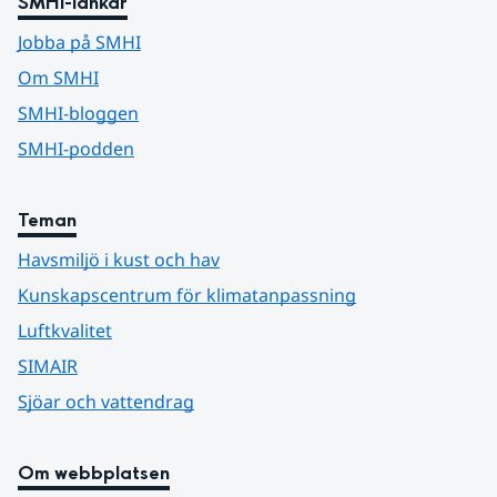
SMHI-länkar
Jobba på SMHI
Om SMHI
SMHI-bloggen
SMHI-podden
Teman
Havsmiljö i kust och hav
Kunskapscentrum för klimatanpassning
Luftkvalitet
SIMAIR
Sjöar och vattendrag
Om webbplatsen