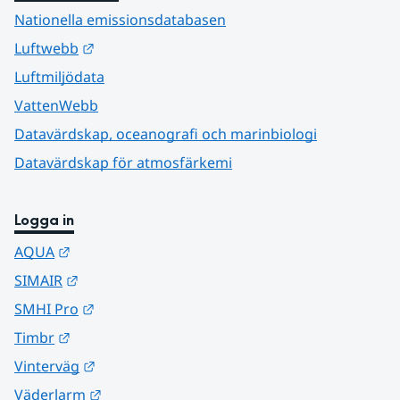
Nationella emissionsdatabasen
Länk till annan webbplats.
Luftwebb
Luftmiljödata
VattenWebb
Datavärdskap, oceanografi och marinbiologi
Datavärdskap för atmosfärkemi
Logga in
Länk till annan webbplats.
AQUA
Länk till annan webbplats.
SIMAIR
Länk till annan webbplats.
SMHI Pro
Länk till annan webbplats.
Timbr
Länk till annan webbplats.
Vinterväg
Länk till annan webbplats.
Väderlarm