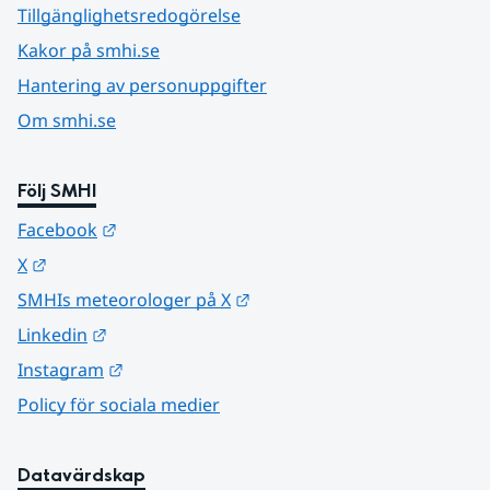
Tillgänglighetsredogörelse
Kakor på smhi.se
Hantering av personuppgifter
Om smhi.se
Följ SMHI
Länk till annan webbplats.
Facebook
Länk till annan webbplats.
X
Länk till annan webbplats.
SMHIs meteorologer på X
Länk till annan webbplats.
Linkedin
Länk till annan webbplats.
Instagram
Policy för sociala medier
Datavärdskap