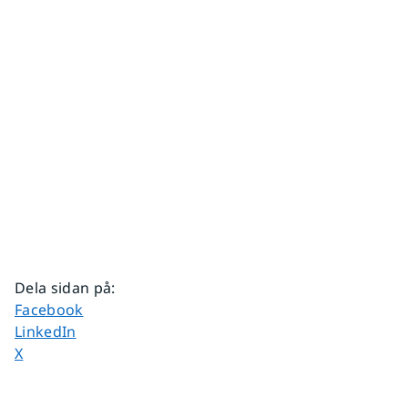
Dela sidan på
:
Dela sidan på
Facebook
Dela sidan på
LinkedIn
Dela sidan på
X