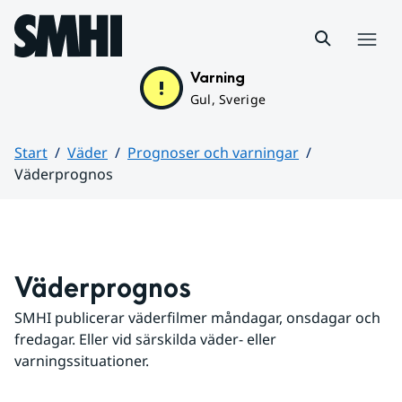
Hoppa till sidans innehåll
Meny
Varning
Gul, Sverige
Start
Väder
Prognoser och varningar
Väderprognos
Huvudinnehåll
Väderprognos
SMHI publicerar väderfilmer måndagar, onsdagar och 
fredagar. Eller vid särskilda väder- eller 
varningssituationer.