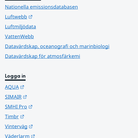
Nationella emissionsdatabasen
Länk till annan webbplats.
Luftwebb
Luftmiljödata
VattenWebb
Datavärdskap, oceanografi och marinbiologi
Datavärdskap för atmosfärkemi
Logga in
Länk till annan webbplats.
AQUA
Länk till annan webbplats.
SIMAIR
Länk till annan webbplats.
SMHI Pro
Länk till annan webbplats.
Timbr
Länk till annan webbplats.
Vinterväg
Länk till annan webbplats.
Väderlarm