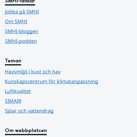
SMHI-länkar
Jobba på SMHI
Om SMHI
SMHI-bloggen
SMHI-podden
Teman
Havsmiljö i kust och hav
Kunskapscentrum för klimatanpassning
Luftkvalitet
SIMAIR
Sjöar och vattendrag
Om webbplatsen