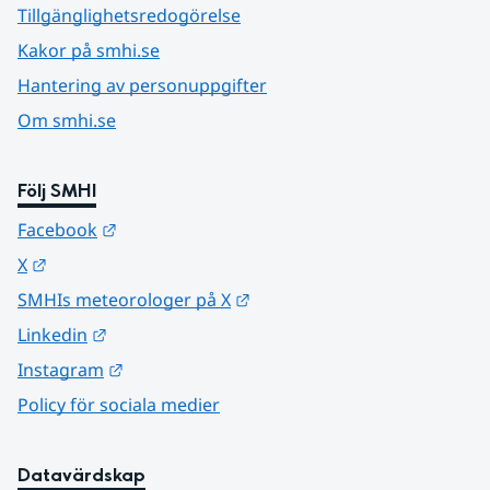
Tillgänglighetsredogörelse
Kakor på smhi.se
Hantering av personuppgifter
Om smhi.se
Följ SMHI
Länk till annan webbplats.
Facebook
Länk till annan webbplats.
X
Länk till annan webbplats.
SMHIs meteorologer på X
Länk till annan webbplats.
Linkedin
Länk till annan webbplats.
Instagram
Policy för sociala medier
Datavärdskap