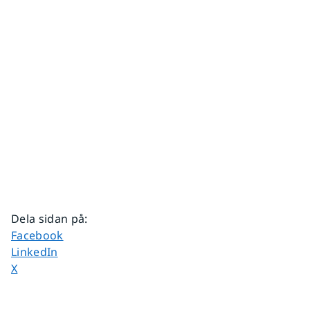
Dela sidan på
:
Dela sidan på
Facebook
Dela sidan på
LinkedIn
Dela sidan på
X