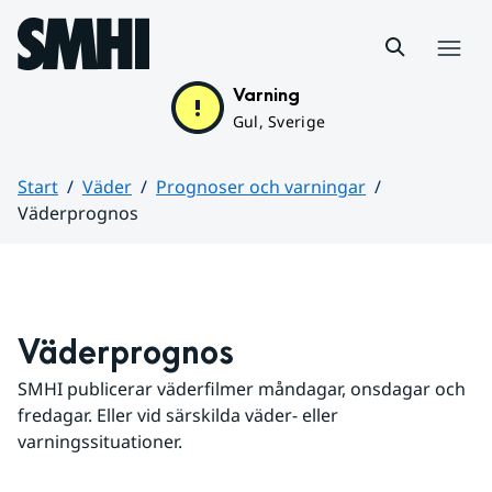
Hoppa till sidans innehåll
Meny
Varning
Gul, Sverige
Start
Väder
Prognoser och varningar
Väderprognos
Huvudinnehåll
Väderprognos
SMHI publicerar väderfilmer måndagar, onsdagar och 
fredagar. Eller vid särskilda väder- eller 
varningssituationer.