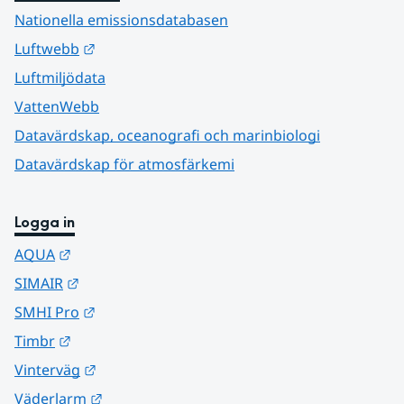
Nationella emissionsdatabasen
Länk till annan webbplats.
Luftwebb
Luftmiljödata
VattenWebb
Datavärdskap, oceanografi och marinbiologi
Datavärdskap för atmosfärkemi
Logga in
Länk till annan webbplats.
AQUA
Länk till annan webbplats.
SIMAIR
Länk till annan webbplats.
SMHI Pro
Länk till annan webbplats.
Timbr
Länk till annan webbplats.
Vinterväg
Länk till annan webbplats.
Väderlarm