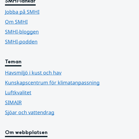
SMHI-länkar
Jobba på SMHI
Om SMHI
SMHI-bloggen
SMHI-podden
Teman
Havsmiljö i kust och hav
Kunskapscentrum för klimatanpassning
Luftkvalitet
SIMAIR
Sjöar och vattendrag
Om webbplatsen