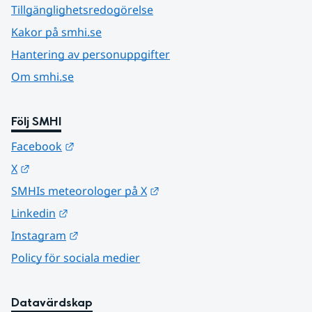
Tillgänglighetsredogörelse
Kakor på smhi.se
Hantering av personuppgifter
Om smhi.se
Följ SMHI
Länk till annan webbplats.
Facebook
Länk till annan webbplats.
X
Länk till annan webbplats.
SMHIs meteorologer på X
Länk till annan webbplats.
Linkedin
Länk till annan webbplats.
Instagram
Policy för sociala medier
Datavärdskap