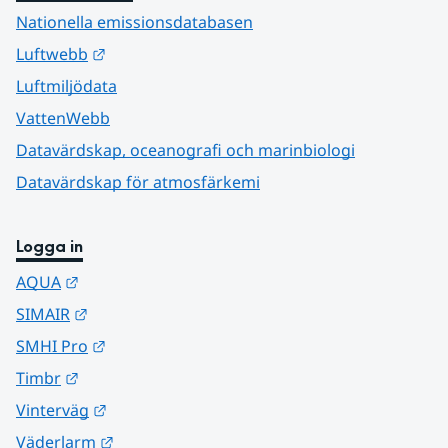
Nationella emissionsdatabasen
Länk till annan webbplats.
Luftwebb
Luftmiljödata
VattenWebb
Datavärdskap, oceanografi och marinbiologi
Datavärdskap för atmosfärkemi
Logga in
Länk till annan webbplats.
AQUA
Länk till annan webbplats.
SIMAIR
Länk till annan webbplats.
SMHI Pro
Länk till annan webbplats.
Timbr
Länk till annan webbplats.
Vinterväg
Länk till annan webbplats.
Väderlarm