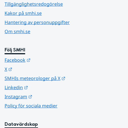
Tillgänglighetsredogörelse
Kakor på smhi.se
Hantering av personuppgifter
Om smhi.se
Följ SMHI
Länk till annan webbplats.
Facebook
Länk till annan webbplats.
X
Länk till annan webbplats.
SMHIs meteorologer på X
Länk till annan webbplats.
Linkedin
Länk till annan webbplats.
Instagram
Policy för sociala medier
Datavärdskap