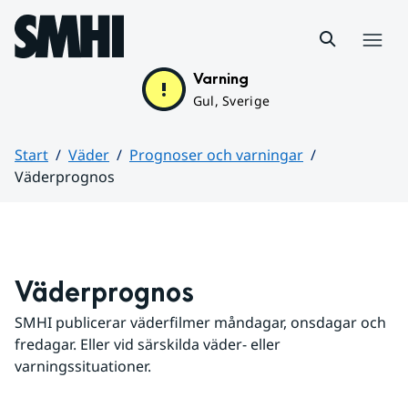
Hoppa till sidans innehåll
Meny
Varning
Gul, Sverige
Start
Väder
Prognoser och varningar
Väderprognos
Huvudinnehåll
Väderprognos
SMHI publicerar väderfilmer måndagar, onsdagar och 
fredagar. Eller vid särskilda väder- eller 
varningssituationer.