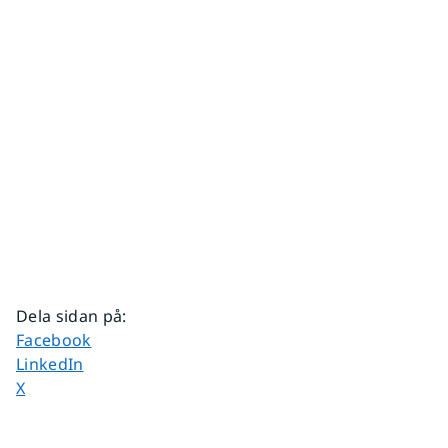
Dela sidan på
:
Dela sidan på
Facebook
Dela sidan på
LinkedIn
Dela sidan på
X