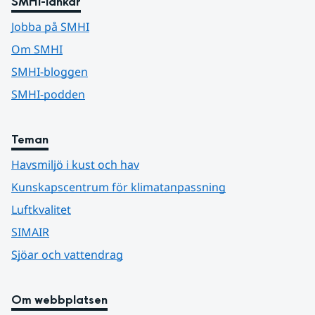
SMHI-länkar
Jobba på SMHI
Om SMHI
SMHI-bloggen
SMHI-podden
Teman
Havsmiljö i kust och hav
Kunskapscentrum för klimatanpassning
Luftkvalitet
SIMAIR
Sjöar och vattendrag
Om webbplatsen