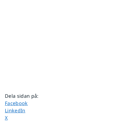
Dela sidan på
:
Dela sidan på
Facebook
Dela sidan på
LinkedIn
Dela sidan på
X