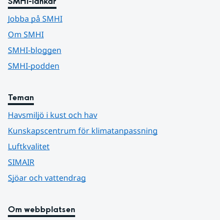
SMHI-länkar
Jobba på SMHI
Om SMHI
SMHI-bloggen
SMHI-podden
Teman
Havsmiljö i kust och hav
Kunskapscentrum för klimatanpassning
Luftkvalitet
SIMAIR
Sjöar och vattendrag
Om webbplatsen