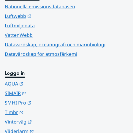
Nationella emissionsdatabasen
Länk till annan webbplats.
Luftwebb
Luftmiljödata
VattenWebb
Datavärdskap, oceanografi och marinbiologi
Datavärdskap för atmosfärkemi
Logga in
Länk till annan webbplats.
AQUA
Länk till annan webbplats.
SIMAIR
Länk till annan webbplats.
SMHI Pro
Länk till annan webbplats.
Timbr
Länk till annan webbplats.
Vinterväg
Länk till annan webbplats.
Väderlarm