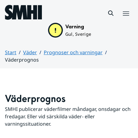
Hoppa till sidans innehåll
Meny
Varning
Gul, Sverige
Start
Väder
Prognoser och varningar
Väderprognos
Huvudinnehåll
Väderprognos
SMHI publicerar väderfilmer måndagar, onsdagar och 
fredagar. Eller vid särskilda väder- eller 
varningssituationer.