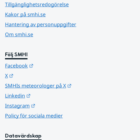
Tillgänglighetsredogörelse
Kakor på smhi.se
Hantering av personuppgifter
Om smhi.se
Följ SMHI
Länk till annan webbplats.
Facebook
Länk till annan webbplats.
X
Länk till annan webbplats.
SMHIs meteorologer på X
Länk till annan webbplats.
Linkedin
Länk till annan webbplats.
Instagram
Policy för sociala medier
Datavärdskap