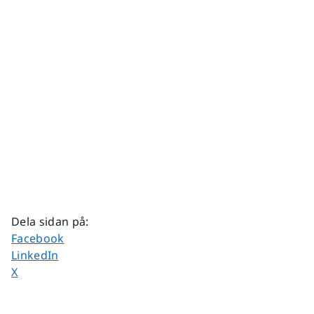
Dela sidan på
:
Dela sidan på
Facebook
Dela sidan på
LinkedIn
Dela sidan på
X