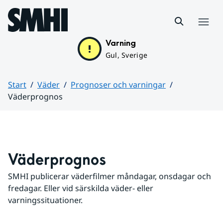
Hoppa till sidans innehåll
Meny
Varning
Gul, Sverige
Start
Väder
Prognoser och varningar
Väderprognos
Huvudinnehåll
Väderprognos
SMHI publicerar väderfilmer måndagar, onsdagar och 
fredagar. Eller vid särskilda väder- eller 
varningssituationer.