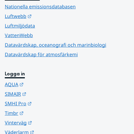
Nationella emissionsdatabasen
Länk till annan webbplats.
Luftwebb
Luftmiljödata
VattenWebb
Datavärdskap, oceanografi och marinbiologi
Datavärdskap för atmosfärkemi
Logga in
Länk till annan webbplats.
AQUA
Länk till annan webbplats.
SIMAIR
Länk till annan webbplats.
SMHI Pro
Länk till annan webbplats.
Timbr
Länk till annan webbplats.
Vinterväg
Länk till annan webbplats.
Väderlarm