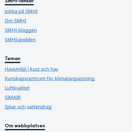
SMHI-länkar
Jobba på SMHI
Om SMHI
SMHI-bloggen
SMHI-podden
Teman
Havsmiljö i kust och hav
Kunskapscentrum för klimatanpassning
Luftkvalitet
SIMAIR
Sjöar och vattendrag
Om webbplatsen