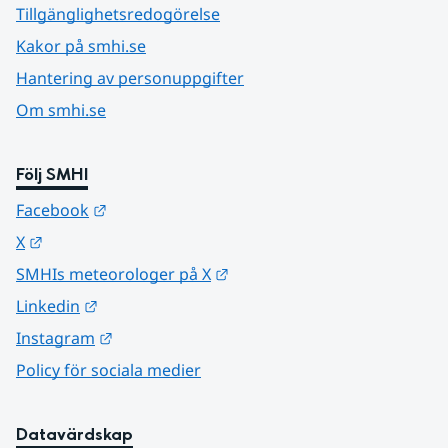
Tillgänglighetsredogörelse
Kakor på smhi.se
Hantering av personuppgifter
Om smhi.se
Följ SMHI
Länk till annan webbplats.
Facebook
Länk till annan webbplats.
X
Länk till annan webbplats.
SMHIs meteorologer på X
Länk till annan webbplats.
Linkedin
Länk till annan webbplats.
Instagram
Policy för sociala medier
Datavärdskap