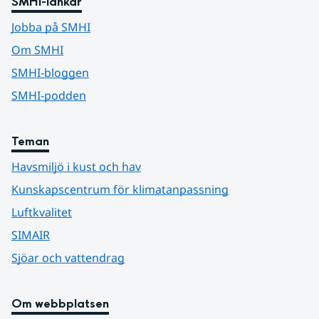
SMHI-länkar
Jobba på SMHI
Om SMHI
SMHI-bloggen
SMHI-podden
Teman
Havsmiljö i kust och hav
Kunskapscentrum för klimatanpassning
Luftkvalitet
SIMAIR
Sjöar och vattendrag
Om webbplatsen