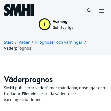
Hoppa till sidans innehåll
Meny
Varning
Gul, Sverige
Start
Väder
Prognoser och varningar
Väderprognos
Huvudinnehåll
Väderprognos
SMHI publicerar väderfilmer måndagar, onsdagar och 
fredagar. Eller vid särskilda väder- eller 
varningssituationer.