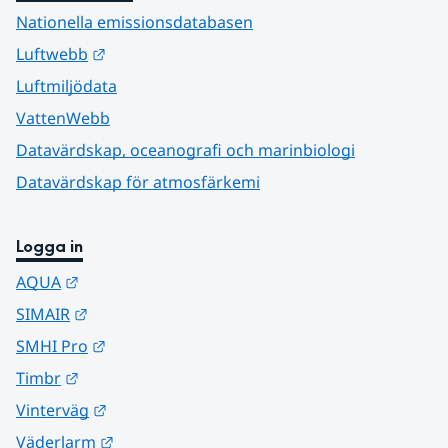
Nationella emissionsdatabasen
Länk till annan webbplats.
Luftwebb
Luftmiljödata
VattenWebb
Datavärdskap, oceanografi och marinbiologi
Datavärdskap för atmosfärkemi
Logga in
Länk till annan webbplats.
AQUA
Länk till annan webbplats.
SIMAIR
Länk till annan webbplats.
SMHI Pro
Länk till annan webbplats.
Timbr
Länk till annan webbplats.
Vinterväg
Länk till annan webbplats.
Väderlarm