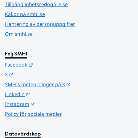
Tillgänglighetsredogörelse
Kakor på smhi.se
Hantering av personuppgifter
Om smhi.se
Följ SMHI
Länk till annan webbplats.
Facebook
Länk till annan webbplats.
X
Länk till annan webbplats.
SMHIs meteorologer på X
Länk till annan webbplats.
Linkedin
Länk till annan webbplats.
Instagram
Policy för sociala medier
Datavärdskap