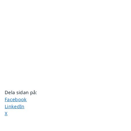
Dela sidan på
:
Dela sidan på
Facebook
Dela sidan på
LinkedIn
Dela sidan på
X