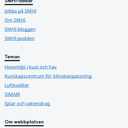
SMHI-länkar
Jobba på SMHI
Om SMHI
SMHI-bloggen
SMHI-podden
Teman
Havsmiljö i kust och hav
Kunskapscentrum för klimatanpassning
Luftkvalitet
SIMAIR
Sjöar och vattendrag
Om webbplatsen