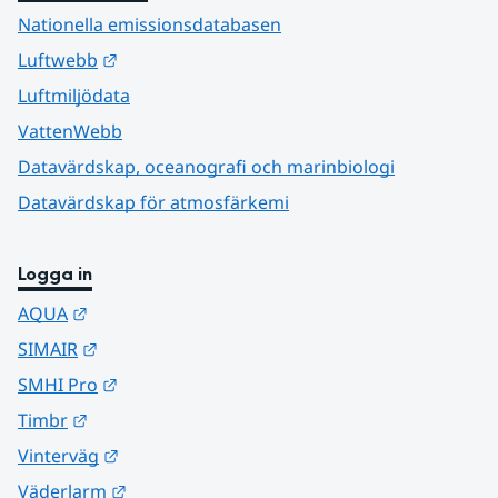
Nationella emissionsdatabasen
Länk till annan webbplats.
Luftwebb
Luftmiljödata
VattenWebb
Datavärdskap, oceanografi och marinbiologi
Datavärdskap för atmosfärkemi
Logga in
Länk till annan webbplats.
AQUA
Länk till annan webbplats.
SIMAIR
Länk till annan webbplats.
SMHI Pro
Länk till annan webbplats.
Timbr
Länk till annan webbplats.
Vinterväg
Länk till annan webbplats.
Väderlarm