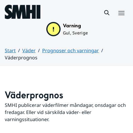
Hoppa till sidans innehåll
Meny
Varning
Gul, Sverige
Start
Väder
Prognoser och varningar
Väderprognos
Huvudinnehåll
Väderprognos
SMHI publicerar väderfilmer måndagar, onsdagar och 
fredagar. Eller vid särskilda väder- eller 
varningssituationer.