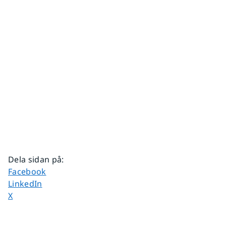
Dela sidan på
:
Dela sidan på
Facebook
Dela sidan på
LinkedIn
Dela sidan på
X