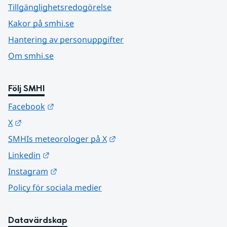
Tillgänglighetsredogörelse
Kakor på smhi.se
Hantering av personuppgifter
Om smhi.se
Följ SMHI
Länk till annan webbplats.
Facebook
Länk till annan webbplats.
X
Länk till annan webbplats.
SMHIs meteorologer på X
Länk till annan webbplats.
Linkedin
Länk till annan webbplats.
Instagram
Policy för sociala medier
Datavärdskap