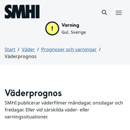
Hoppa till sidans innehåll
Meny
Varning
Gul, Sverige
Start
Väder
Prognoser och varningar
Väderprognos
Huvudinnehåll
Väderprognos
SMHI publicerar väderfilmer måndagar, onsdagar och 
fredagar. Eller vid särskilda väder- eller 
varningssituationer.