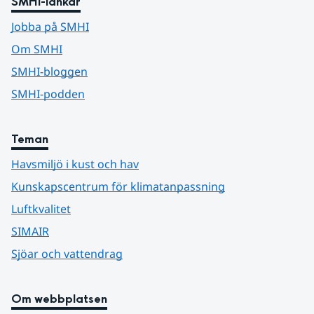
SMHI-länkar
Jobba på SMHI
Om SMHI
SMHI-bloggen
SMHI-podden
Teman
Havsmiljö i kust och hav
Kunskapscentrum för klimatanpassning
Luftkvalitet
SIMAIR
Sjöar och vattendrag
Om webbplatsen