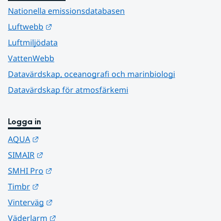
Nationella emissionsdatabasen
Länk till annan webbplats.
Luftwebb
Luftmiljödata
VattenWebb
Datavärdskap, oceanografi och marinbiologi
Datavärdskap för atmosfärkemi
Logga in
Länk till annan webbplats.
AQUA
Länk till annan webbplats.
SIMAIR
Länk till annan webbplats.
SMHI Pro
Länk till annan webbplats.
Timbr
Länk till annan webbplats.
Vinterväg
Länk till annan webbplats.
Väderlarm