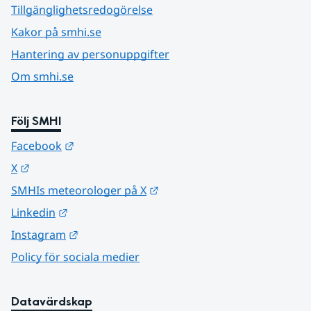
Tillgänglighetsredogörelse
Kakor på smhi.se
Hantering av personuppgifter
Om smhi.se
Följ SMHI
Länk till annan webbplats.
Facebook
Länk till annan webbplats.
X
Länk till annan webbplats.
SMHIs meteorologer på X
Länk till annan webbplats.
Linkedin
Länk till annan webbplats.
Instagram
Policy för sociala medier
Datavärdskap