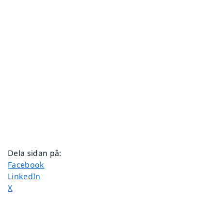
Dela sidan på
:
Dela sidan på
Facebook
Dela sidan på
LinkedIn
Dela sidan på
X