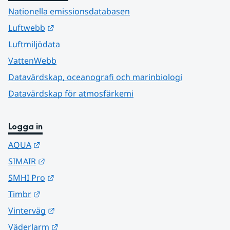
Nationella emissionsdatabasen
Länk till annan webbplats.
Luftwebb
Luftmiljödata
VattenWebb
Datavärdskap, oceanografi och marinbiologi
Datavärdskap för atmosfärkemi
Logga in
Länk till annan webbplats.
AQUA
Länk till annan webbplats.
SIMAIR
Länk till annan webbplats.
SMHI Pro
Länk till annan webbplats.
Timbr
Länk till annan webbplats.
Vinterväg
Länk till annan webbplats.
Väderlarm