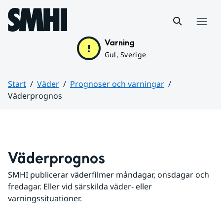
Hoppa till sidans innehåll
Meny
Varning
Gul, Sverige
Start
Väder
Prognoser och varningar
Väderprognos
Huvudinnehåll
Väderprognos
SMHI publicerar väderfilmer måndagar, onsdagar och 
fredagar. Eller vid särskilda väder- eller 
varningssituationer.