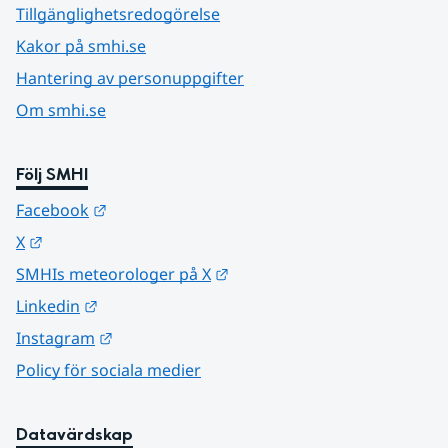
Tillgänglighetsredogörelse
Kakor på smhi.se
Hantering av personuppgifter
Om smhi.se
Följ SMHI
Länk till annan webbplats.
Facebook
Länk till annan webbplats.
X
Länk till annan webbplats.
SMHIs meteorologer på X
Länk till annan webbplats.
Linkedin
Länk till annan webbplats.
Instagram
Policy för sociala medier
Datavärdskap