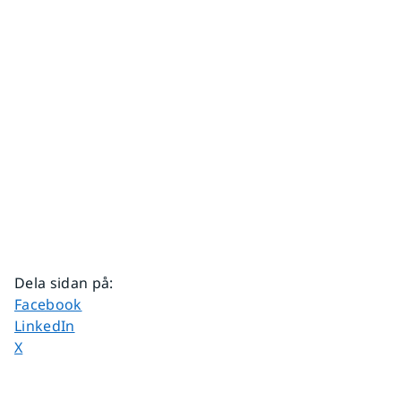
Dela sidan på
:
Dela sidan på
Facebook
Dela sidan på
LinkedIn
Dela sidan på
X