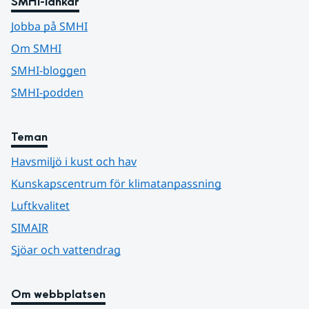
SMHI-länkar
Jobba på SMHI
Om SMHI
SMHI-bloggen
SMHI-podden
Teman
Havsmiljö i kust och hav
Kunskapscentrum för klimatanpassning
Luftkvalitet
SIMAIR
Sjöar och vattendrag
Om webbplatsen