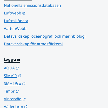
Nationella emissionsdatabasen
Länk till annan webbplats.
Luftwebb
Luftmiljödata
VattenWebb
Datavärdskap, oceanografi och marinbiologi
Datavärdskap för atmosfärkemi
Logga in
Länk till annan webbplats.
AQUA
Länk till annan webbplats.
SIMAIR
Länk till annan webbplats.
SMHI Pro
Länk till annan webbplats.
Timbr
Länk till annan webbplats.
Vinterväg
Länk till annan webbplats.
Väderlarm