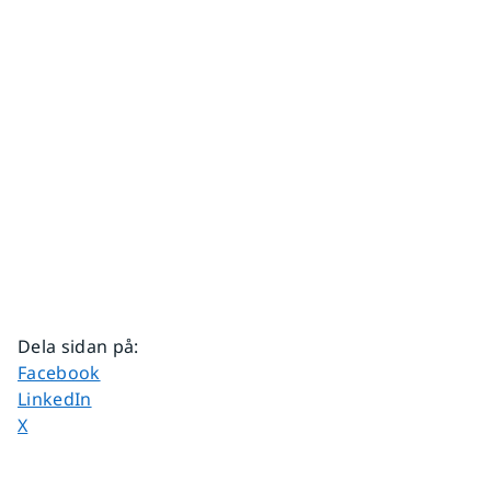
Dela sidan på
:
Dela sidan på
Facebook
Dela sidan på
LinkedIn
Dela sidan på
X