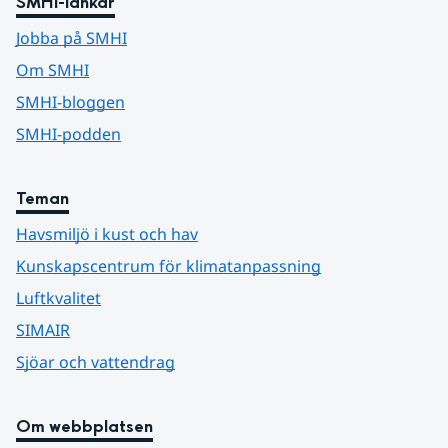
SMHI-länkar
Jobba på SMHI
Om SMHI
SMHI-bloggen
SMHI-podden
Teman
Havsmiljö i kust och hav
Kunskapscentrum för klimatanpassning
Luftkvalitet
SIMAIR
Sjöar och vattendrag
Om webbplatsen