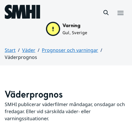
Hoppa till sidans innehåll
Meny
Varning
Gul, Sverige
Start
Väder
Prognoser och varningar
Väderprognos
Huvudinnehåll
Väderprognos
SMHI publicerar väderfilmer måndagar, onsdagar och 
fredagar. Eller vid särskilda väder- eller 
varningssituationer.