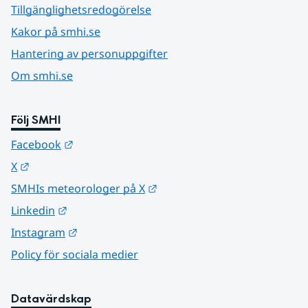
Tillgänglighetsredogörelse
Kakor på smhi.se
Hantering av personuppgifter
Om smhi.se
Följ SMHI
Länk till annan webbplats.
Facebook
Länk till annan webbplats.
X
Länk till annan webbplats.
SMHIs meteorologer på X
Länk till annan webbplats.
Linkedin
Länk till annan webbplats.
Instagram
Policy för sociala medier
Datavärdskap