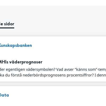
e sidor
Kunskapsbanken
MHIs väderprognoser
der egentligen vädersymbolen? Vad avser ”känns som”-tem
ka du förstå nederbördsprognosens procentsiffror? I denna
Data