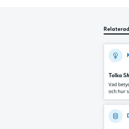
Relaterad
Tolka S
Vad bety
och hur s