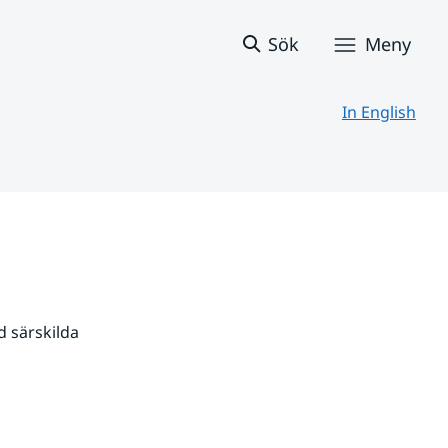
Sök
Meny
In English
 särskilda 