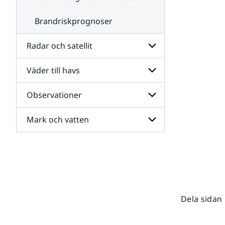
Brandriskprognoser
Radar och satellit
Väder till havs
Undersidor
för
Radar
Observationer
Undersidor
och
för
satellit
Väder
Mark och vatten
Undersidor
till
för
havs
Observationer
Undersidor
för
Mark
och
vatten
Dela sidan