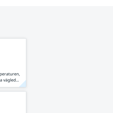
peraturen,
 vägled...