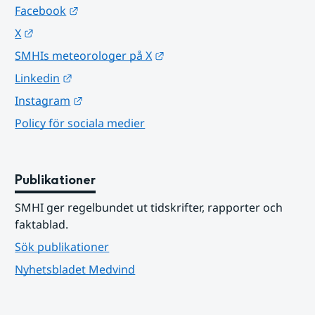
Länk till annan webbplats.
Facebook
Länk till annan webbplats.
X
Länk till annan webbplats.
SMHIs meteorologer på X
Länk till annan webbplats.
Linkedin
Länk till annan webbplats.
Instagram
Policy för sociala medier
Publikationer
SMHI ger regelbundet ut tidskrifter, rapporter och 
faktablad.
Sök publikationer
Nyhetsbladet Medvind