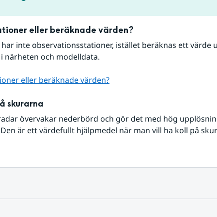
tioner eller beräknade värden?
r har inte observationsstationer, istället beräknas ett värde u
 i närheten och modelldata.
ioner eller beräknade värden?
på skurarna
radar övervakar nederbörd och gör det med hög upplösning 
Den är ett värdefullt hjälpmedel när man vill ha koll på sku