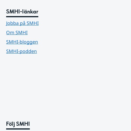
SMHI-länkar
Jobba på SMHI
Om SMHI
SMHI-bloggen
SMHI-podden
Följ SMHI