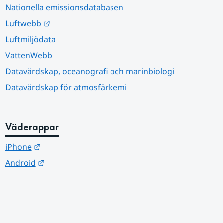
Nationella emissionsdatabasen
Länk till annan webbplats.
Luftwebb
Luftmiljödata
VattenWebb
Datavärdskap, oceanografi och marinbiologi
Datavärdskap för atmosfärkemi
Väderappar
Länk till annan webbplats.
iPhone
Länk till annan webbplats.
Android