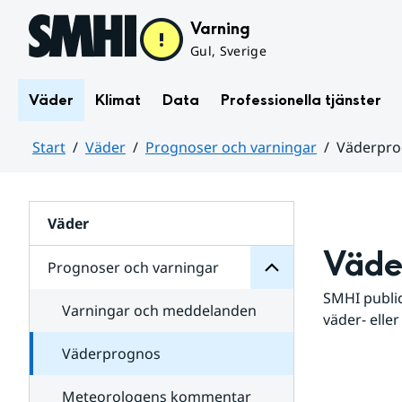
Hoppa till sidans innehåll
Varning
Gul, Sverige
Väder
Klimat
Data
Professionella tjänster
Start
Väder
Prognoser och varningar
Väderpr
varningar
och
Huvudinnehåll
Prognoser
för
Undersidor
Väder
Väde
Prognoser och varningar
SMHI public
Varningar och meddelanden
väder- eller
Väderprognos
Meteorologens kommentar