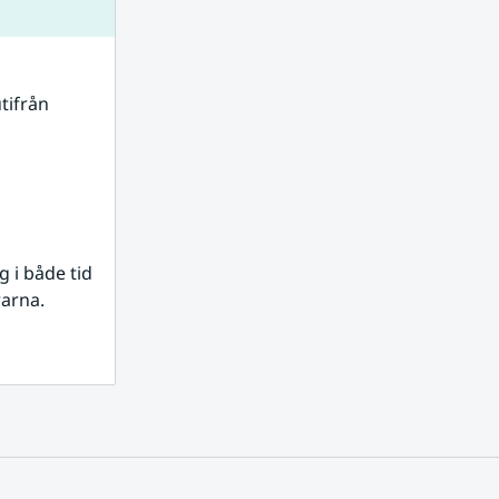
tifrån 
i både tid 
rarna.