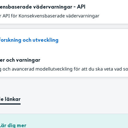
ensbaserade vädervarningar - API
r API för Konsekvensbaserade vädervarningar
Forskning och utveckling
er och varningar
 och avancerad modellutveckling för att du ska veta vad s
e länkar
Lär dig mer