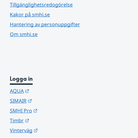
Tillgänglighetsredogörelse
Kakor på smhi.se
Hantering av personuppgifter
Om smhi.se
Logga in
Länk till annan webbplats.
AQUA
Länk till annan webbplats.
SIMAIR
Länk till annan webbplats.
SMHI Pro
Länk till annan webbplats.
Timbr
Länk till annan webbplats.
Vinterväg