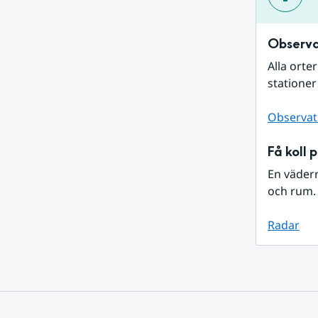
Observa
Alla orte
stationer
Observat
Få koll 
En väder
och rum. 
Radar