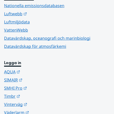
Nationella emissionsdatabasen
Länk till annan webbplats.
Luftwebb
Luftmiljödata
VattenWebb
Datavärdskap, oceanografi och marinbiologi
Datavärdskap för atmosfärkemi
Logga in
Länk till annan webbplats.
AQUA
Länk till annan webbplats.
SIMAIR
Länk till annan webbplats.
SMHI Pro
Länk till annan webbplats.
Timbr
Länk till annan webbplats.
Vinterväg
Länk till annan webbplats.
Väderlarm