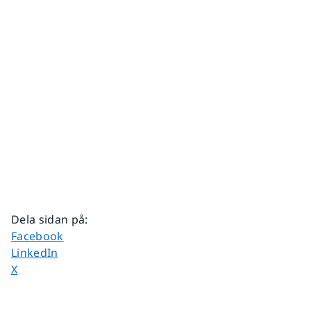
Dela sidan på
:
Dela sidan på
Facebook
Dela sidan på
LinkedIn
Dela sidan på
X