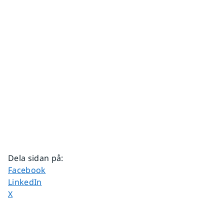
Dela sidan på
:
Dela sidan på
Facebook
Dela sidan på
LinkedIn
Dela sidan på
X