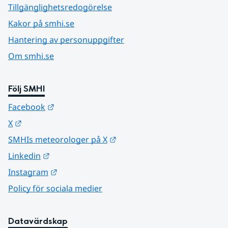
Tillgänglighetsredogörelse
Kakor på smhi.se
Hantering av personuppgifter
Om smhi.se
Följ SMHI
Länk till annan webbplats.
Facebook
Länk till annan webbplats.
X
Länk till annan webbplats.
SMHIs meteorologer på X
Länk till annan webbplats.
Linkedin
Länk till annan webbplats.
Instagram
Policy för sociala medier
Datavärdskap