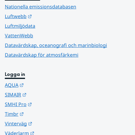
Nationella emissionsdatabasen
Länk till annan webbplats.
Luftwebb
Luftmiljödata
VattenWebb
Datavärdskap, oceanografi och marinbiologi
Datavärdskap för atmosfärkemi
Logga in
Länk till annan webbplats.
AQUA
Länk till annan webbplats.
SIMAIR
Länk till annan webbplats.
SMHI Pro
Länk till annan webbplats.
Timbr
Länk till annan webbplats.
Vinterväg
Länk till annan webbplats.
Väderlarm