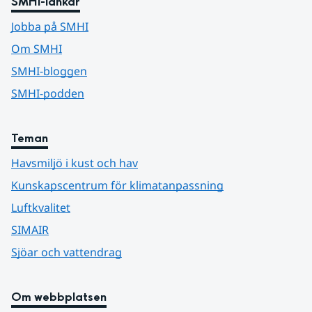
SMHI-länkar
Jobba på SMHI
Om SMHI
SMHI-bloggen
SMHI-podden
Teman
Havsmiljö i kust och hav
Kunskapscentrum för klimatanpassning
Luftkvalitet
SIMAIR
Sjöar och vattendrag
Om webbplatsen