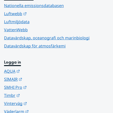
Nationella emissionsdatabasen
Länk till annan webbplats.
Luftwebb
Luftmiljödata
VattenWebb
Datavärdskap, oceanografi och marinbiologi
Datavärdskap för atmosfärkemi
Logga in
Länk till annan webbplats.
AQUA
Länk till annan webbplats.
SIMAIR
Länk till annan webbplats.
SMHI Pro
Länk till annan webbplats.
Timbr
Länk till annan webbplats.
Vinterväg
Länk till annan webbplats.
Väderlarm