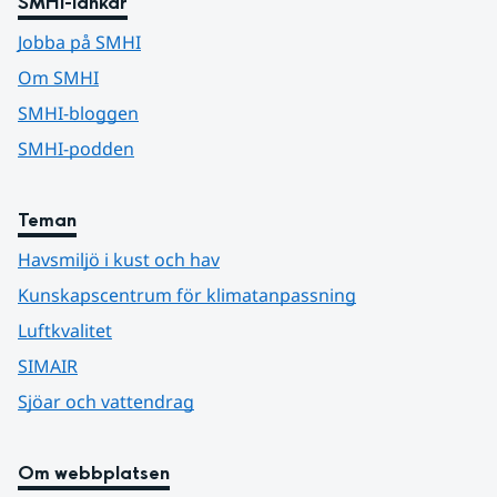
SMHI-länkar
Jobba på SMHI
Om SMHI
SMHI-bloggen
SMHI-podden
Teman
Havsmiljö i kust och hav
Kunskapscentrum för klimatanpassning
Luftkvalitet
SIMAIR
Sjöar och vattendrag
Om webbplatsen