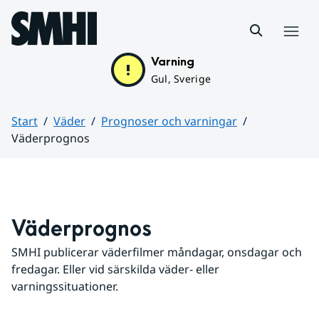
Hoppa till sidans innehåll
Meny
Varning
Gul, Sverige
Start
Väder
Prognoser och varningar
Väderprognos
Huvudinnehåll
Väderprognos
SMHI publicerar väderfilmer måndagar, onsdagar och 
fredagar. Eller vid särskilda väder- eller 
varningssituationer.