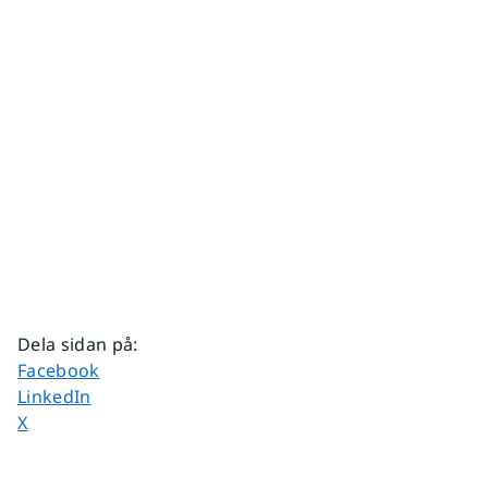
Dela sidan på
:
Dela sidan på
Facebook
Dela sidan på
LinkedIn
Dela sidan på
X