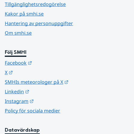
Tillgänglighetsredogörelse
Kakor på smhi.se
Hantering av personuppgifter
Om smhi.se
Följ SMHI
Länk till annan webbplats.
Facebook
Länk till annan webbplats.
X
Länk till annan webbplats.
SMHIs meteorologer på X
Länk till annan webbplats.
Linkedin
Länk till annan webbplats.
Instagram
Policy för sociala medier
Datavärdskap