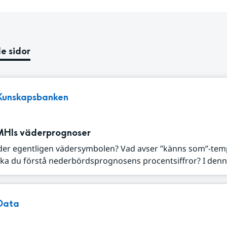
e sidor
Kunskapsbanken
MHIs väderprognoser
der egentligen vädersymbolen? Vad avser ”känns som”-tem
ka du förstå nederbördsprognosens procentsiffror? I denna
Data