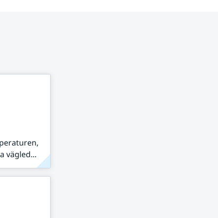
peraturen,
 vägled...