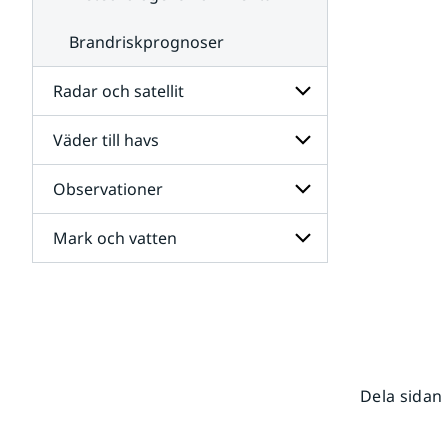
Brandriskprognoser
Radar och satellit
Väder till havs
Undersidor
för
Radar
Observationer
Undersidor
och
för
satellit
Väder
Mark och vatten
Undersidor
till
för
havs
Observationer
Undersidor
för
Mark
och
vatten
Dela sidan