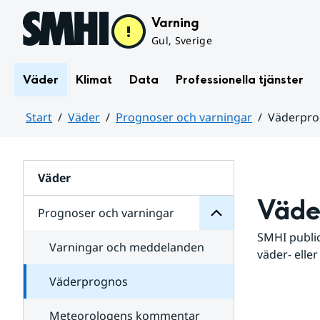
Hoppa till sidans innehåll
Varning
Gul, Sverige
Väder
Klimat
Data
Professionella tjänster
Start
Väder
Prognoser och varningar
Väderpr
varningar
och
Huvudinnehåll
Prognoser
för
Undersidor
Väder
Väde
Prognoser och varningar
SMHI public
Varningar och meddelanden
väder- eller
Väderprognos
Meteorologens kommentar