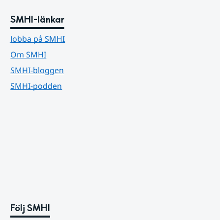
SMHI-länkar
Jobba på SMHI
Om SMHI
SMHI-bloggen
SMHI-podden
Följ SMHI