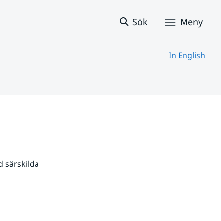
Sök
Meny
In English
 särskilda 