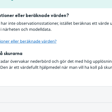
tioner eller beräknade värden?
r har inte observationsstationer, istället beräknas ett värde u
 i närheten och modelldata.
ioner eller beräknade värden?
på skurarna
radar övervakar nederbörd och gör det med hög upplösning 
Den är ett värdefullt hjälpmedel när man vill ha koll på sku