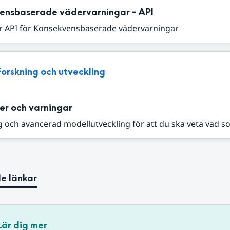
ensbaserade vädervarningar - API
r API för Konsekvensbaserade vädervarningar
Forskning och utveckling
er och varningar
 och avancerad modellutveckling för att du ska veta vad s
e länkar
Lär dig mer