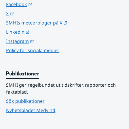
Länk till annan webbplats.
Facebook
Länk till annan webbplats.
X
Länk till annan webbplats.
SMHIs meteorologer på X
Länk till annan webbplats.
Linkedin
Länk till annan webbplats.
Instagram
Policy för sociala medier
Publikationer
SMHI ger regelbundet ut tidskrifter, rapporter och 
faktablad.
Sök publikationer
Nyhetsbladet Medvind