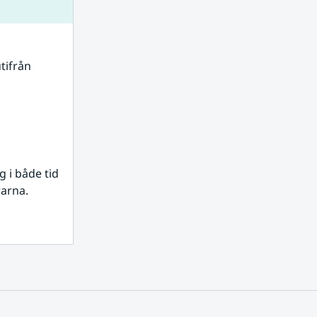
tifrån 
i både tid 
rarna.