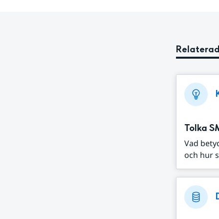
Relaterad
Tolka S
Vad bety
och hur s