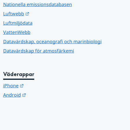
Nationella emissionsdatabasen
Länk till annan webbplats.
Luftwebb
Luftmiljödata
VattenWebb
Datavärdskap, oceanografi och marinbiologi
Datavärdskap för atmosfärkemi
Väderappar
Länk till annan webbplats.
iPhone
Länk till annan webbplats.
Android