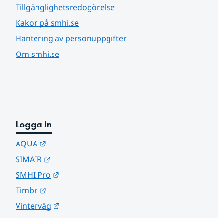
Tillgänglighetsredogörelse
Kakor på smhi.se
Hantering av personuppgifter
Om smhi.se
Logga in
Länk till annan webbplats.
AQUA
Länk till annan webbplats.
SIMAIR
Länk till annan webbplats.
SMHI Pro
Länk till annan webbplats.
Timbr
Länk till annan webbplats.
Vinterväg