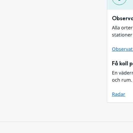
Observa
Alla orte
stationer
Observat
Få koll 
En väder
och rum. 
Radar