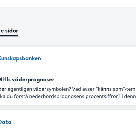
e sidor
Kunskapsbanken
MHIs väderprognoser
der egentligen vädersymbolen? Vad avser ”känns som”-tem
ka du förstå nederbördsprognosens procentsiffror? I denna
Data