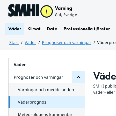
Hoppa till sidans innehåll
Varning
Gul, Sverige
Väder
Klimat
Data
Professionella tjänster
Start
Väder
Prognoser och varningar
Väderpr
varningar
och
Huvudinnehåll
Prognoser
för
Undersidor
Väder
Väde
Prognoser och varningar
SMHI public
Varningar och meddelanden
väder- eller
Väderprognos
Meteorologens kommentar