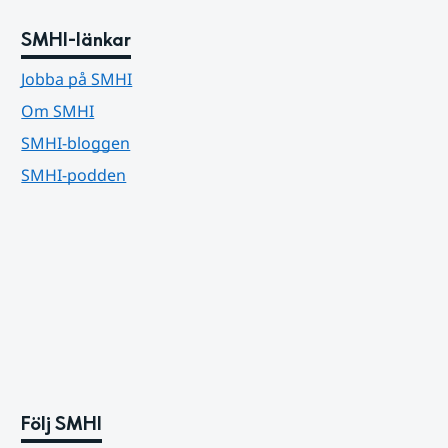
SMHI-länkar
Jobba på SMHI
Om SMHI
SMHI-bloggen
SMHI-podden
Följ SMHI