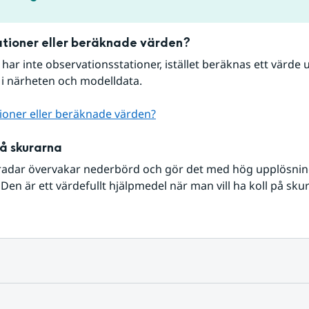
tioner eller beräknade värden?
r har inte observationsstationer, istället beräknas ett värde u
 i närheten och modelldata.
ioner eller beräknade värden?
på skurarna
radar övervakar nederbörd och gör det med hög upplösning 
Den är ett värdefullt hjälpmedel när man vill ha koll på sku