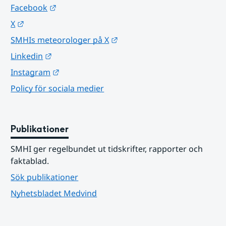
Länk till annan webbplats.
Facebook
Länk till annan webbplats.
X
Länk till annan webbplats.
SMHIs meteorologer på X
Länk till annan webbplats.
Linkedin
Länk till annan webbplats.
Instagram
Policy för sociala medier
Publikationer
SMHI ger regelbundet ut tidskrifter, rapporter och 
faktablad.
Sök publikationer
Nyhetsbladet Medvind