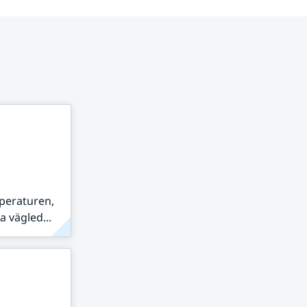
peraturen,
 vägled...