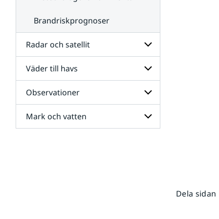
Brandriskprognoser
Radar och satellit
Väder till havs
Undersidor
för
Radar
Observationer
Undersidor
och
för
satellit
Väder
Mark och vatten
Undersidor
till
för
havs
Observationer
Undersidor
för
Mark
och
vatten
Dela sidan