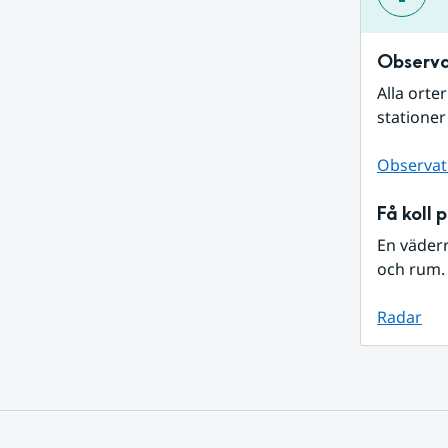
Observa
Alla orte
stationer
Observat
Få koll 
En väder
och rum. 
Radar