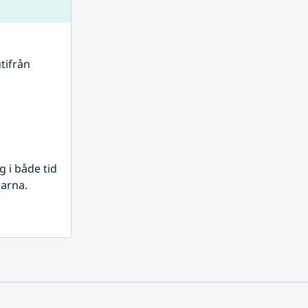
tifrån 
i både tid 
rarna.