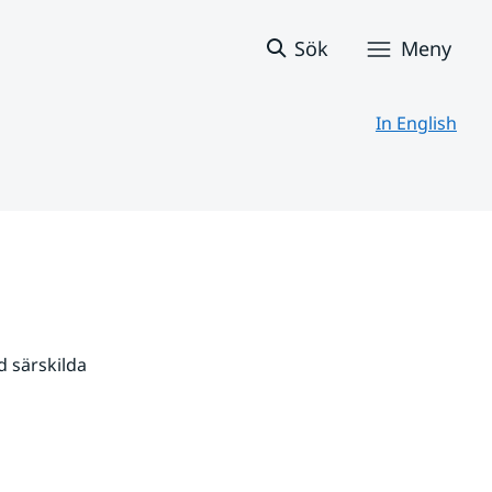
Sök
Meny
In English
 särskilda 