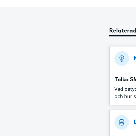
Relaterad
Tolka S
Vad bety
och hur s