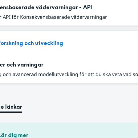
ensbaserade vädervarningar - API
r API för Konsekvensbaserade vädervarningar
Forskning och utveckling
er och varningar
 och avancerad modellutveckling för att du ska veta vad s
e länkar
Lär dig mer