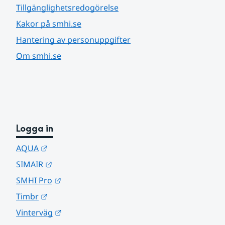
Tillgänglighetsredogörelse
Kakor på smhi.se
Hantering av personuppgifter
Om smhi.se
Logga in
Länk till annan webbplats.
AQUA
Länk till annan webbplats.
SIMAIR
Länk till annan webbplats.
SMHI Pro
Länk till annan webbplats.
Timbr
Länk till annan webbplats.
Vinterväg