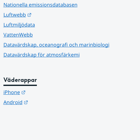
Nationella emissionsdatabasen
Länk till annan webbplats.
Luftwebb
Luftmiljödata
VattenWebb
Datavärdskap, oceanografi och marinbiologi
Datavärdskap för atmosfärkemi
Väderappar
Länk till annan webbplats.
iPhone
Länk till annan webbplats.
Android