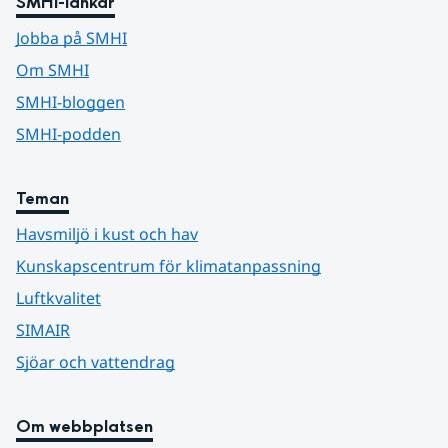
SMHI-länkar
Jobba på SMHI
Om SMHI
SMHI-bloggen
SMHI-podden
Teman
Havsmiljö i kust och hav
Kunskapscentrum för klimatanpassning
Luftkvalitet
SIMAIR
Sjöar och vattendrag
Om webbplatsen