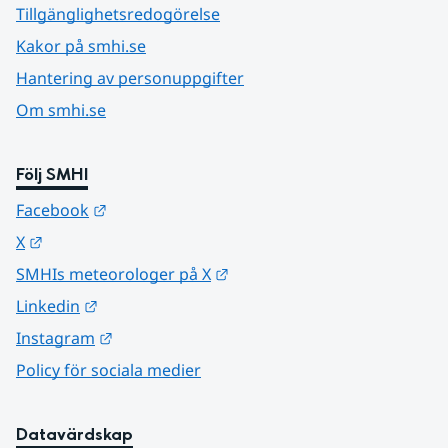
Tillgänglighetsredogörelse
Kakor på smhi.se
Hantering av personuppgifter
Om smhi.se
Följ SMHI
Länk till annan webbplats.
Facebook
Länk till annan webbplats.
X
Länk till annan webbplats.
SMHIs meteorologer på X
Länk till annan webbplats.
Linkedin
Länk till annan webbplats.
Instagram
Policy för sociala medier
Datavärdskap