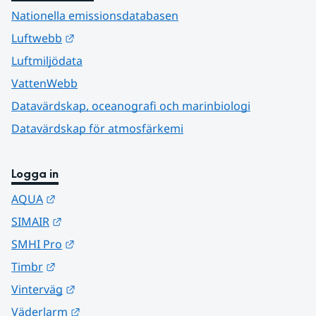
Nationella emissionsdatabasen
Länk till annan webbplats.
Luftwebb
Luftmiljödata
VattenWebb
Datavärdskap, oceanografi och marinbiologi
Datavärdskap för atmosfärkemi
Logga in
Länk till annan webbplats.
AQUA
Länk till annan webbplats.
SIMAIR
Länk till annan webbplats.
SMHI Pro
Länk till annan webbplats.
Timbr
Länk till annan webbplats.
Vinterväg
Länk till annan webbplats.
Väderlarm