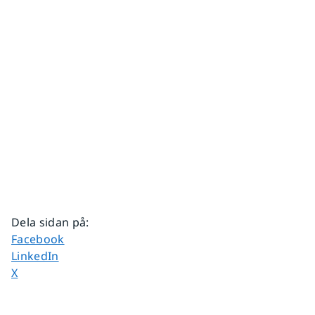
Dela sidan på
:
Dela sidan på
Facebook
Dela sidan på
LinkedIn
Dela sidan på
X