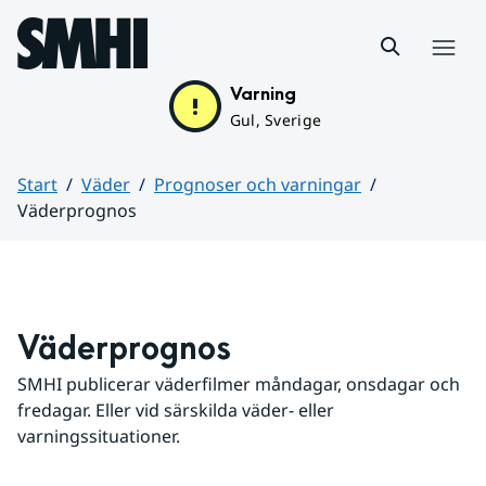
Hoppa till sidans innehåll
Meny
Varning
Gul, Sverige
Start
Väder
Prognoser och varningar
Väderprognos
Huvudinnehåll
Väderprognos
SMHI publicerar väderfilmer måndagar, onsdagar och 
fredagar. Eller vid särskilda väder- eller 
varningssituationer.