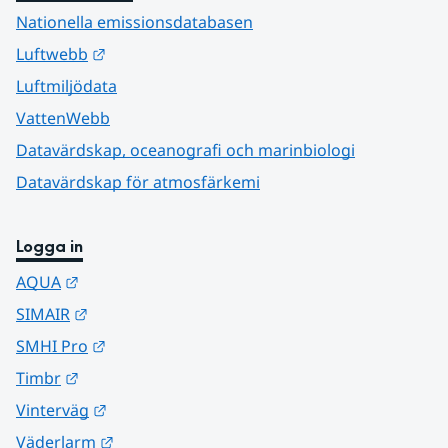
Nationella emissionsdatabasen
Länk till annan webbplats.
Luftwebb
Luftmiljödata
VattenWebb
Datavärdskap, oceanografi och marinbiologi
Datavärdskap för atmosfärkemi
Logga in
Länk till annan webbplats.
AQUA
Länk till annan webbplats.
SIMAIR
Länk till annan webbplats.
SMHI Pro
Länk till annan webbplats.
Timbr
Länk till annan webbplats.
Vinterväg
Länk till annan webbplats.
Väderlarm