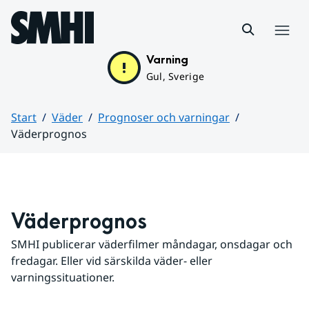
Hoppa till sidans innehåll
Meny
Varning
Gul, Sverige
Start
Väder
Prognoser och varningar
Väderprognos
Huvudinnehåll
Väderprognos
SMHI publicerar väderfilmer måndagar, onsdagar och 
fredagar. Eller vid särskilda väder- eller 
varningssituationer.