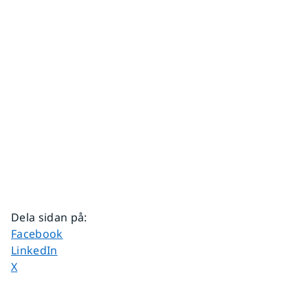
Dela sidan på
:
Dela sidan på
Facebook
Dela sidan på
LinkedIn
Dela sidan på
X