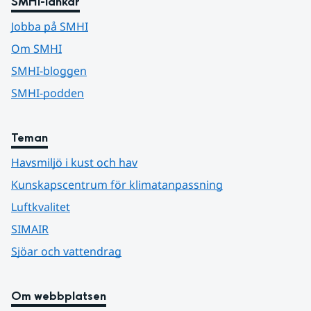
SMHI-länkar
Jobba på SMHI
Om SMHI
SMHI-bloggen
SMHI-podden
Teman
Havsmiljö i kust och hav
Kunskapscentrum för klimatanpassning
Luftkvalitet
SIMAIR
Sjöar och vattendrag
Om webbplatsen