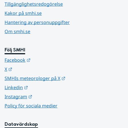
Tillgänglighetsredogörelse
Kakor på smhi.se
Hantering av personuppgifter
Om smhi.se
Följ SMHI
Länk till annan webbplats.
Facebook
Länk till annan webbplats.
X
Länk till annan webbplats.
SMHIs meteorologer på X
Länk till annan webbplats.
Linkedin
Länk till annan webbplats.
Instagram
Policy för sociala medier
Datavärdskap