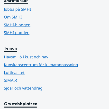
SMHI-länkar
Jobba på SMHI
Om SMHI
SMHI-bloggen
SMHI-podden
Teman
Havsmiljö i kust och hav
Kunskapscentrum för klimatanpassning
Luftkvalitet
SIMAIR
Sjöar och vattendrag
Om webbplatsen