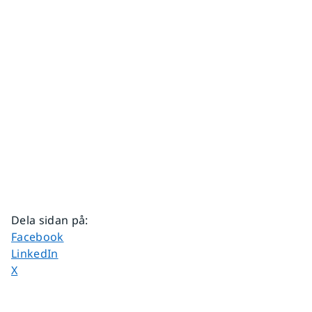
Dela sidan på
:
Dela sidan på
Facebook
Dela sidan på
LinkedIn
Dela sidan på
X