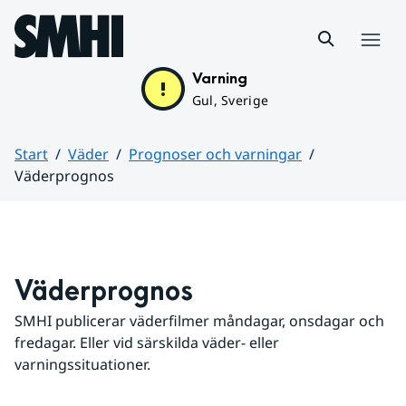
Hoppa till sidans innehåll
Meny
Varning
Gul, Sverige
Start
Väder
Prognoser och varningar
Väderprognos
Huvudinnehåll
Väderprognos
SMHI publicerar väderfilmer måndagar, onsdagar och 
fredagar. Eller vid särskilda väder- eller 
varningssituationer.