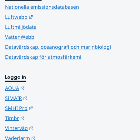
Nationella emissionsdatabasen
Länk till annan webbplats.
Luftwebb
Luftmiljödata
VattenWebb
Datavärdskap, oceanografi och marinbiologi
Datavärdskap för atmosfärkemi
Logga in
Länk till annan webbplats.
AQUA
Länk till annan webbplats.
SIMAIR
Länk till annan webbplats.
SMHI Pro
Länk till annan webbplats.
Timbr
Länk till annan webbplats.
Vinterväg
Länk till annan webbplats.
Väderlarm