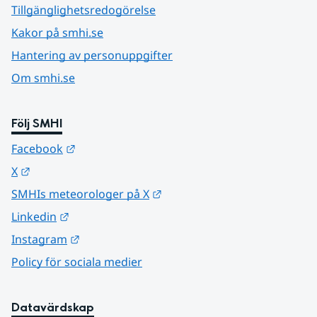
Tillgänglighetsredogörelse
Kakor på smhi.se
Hantering av personuppgifter
Om smhi.se
Följ SMHI
Länk till annan webbplats.
Facebook
Länk till annan webbplats.
X
Länk till annan webbplats.
SMHIs meteorologer på X
Länk till annan webbplats.
Linkedin
Länk till annan webbplats.
Instagram
Policy för sociala medier
Datavärdskap