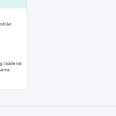
tifrån 
i både tid 
rarna.