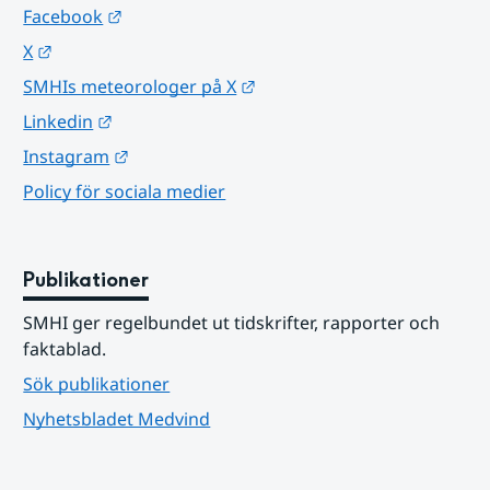
Länk till annan webbplats.
Facebook
Länk till annan webbplats.
X
Länk till annan webbplats.
SMHIs meteorologer på X
Länk till annan webbplats.
Linkedin
Länk till annan webbplats.
Instagram
Policy för sociala medier
Publikationer
SMHI ger regelbundet ut tidskrifter, rapporter och 
faktablad.
Sök publikationer
Nyhetsbladet Medvind