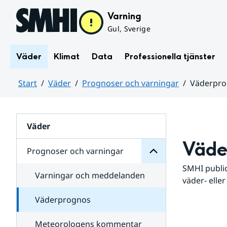
Hoppa till sidans innehåll
Varning
Gul, Sverige
Väder
Klimat
Data
Professionella tjänster
Start
Väder
Prognoser och varningar
Väderpr
varningar
och
Huvudinnehåll
Prognoser
för
Undersidor
Väder
Väde
Prognoser och varningar
SMHI public
Varningar och meddelanden
väder- eller
Väderprognos
Meteorologens kommentar