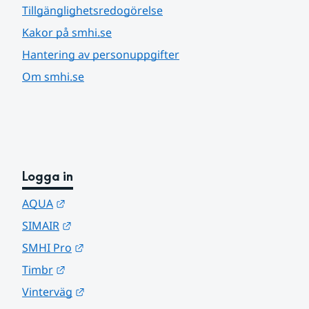
Tillgänglighetsredogörelse
Kakor på smhi.se
Hantering av personuppgifter
Om smhi.se
Logga in
Länk till annan webbplats.
AQUA
Länk till annan webbplats.
SIMAIR
Länk till annan webbplats.
SMHI Pro
Länk till annan webbplats.
Timbr
Länk till annan webbplats.
Vinterväg