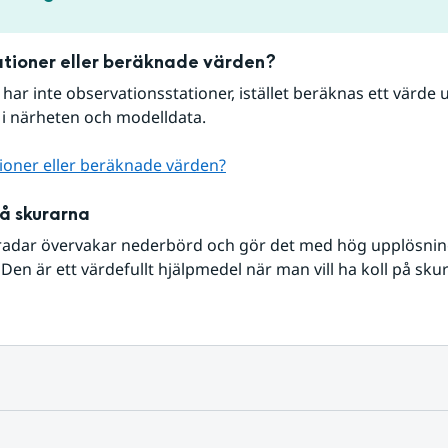
tioner eller beräknade värden?
r har inte observationsstationer, istället beräknas ett värde u
 i närheten och modelldata.
ioner eller beräknade värden?
på skurarna
radar övervakar nederbörd och gör det med hög upplösning 
Den är ett värdefullt hjälpmedel när man vill ha koll på sku