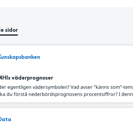
e sidor
Kunskapsbanken
MHIs väderprognoser
der egentligen vädersymbolen? Vad avser ”känns som”-tem
ka du förstå nederbördsprognosens procentsiffror? I denna
Data