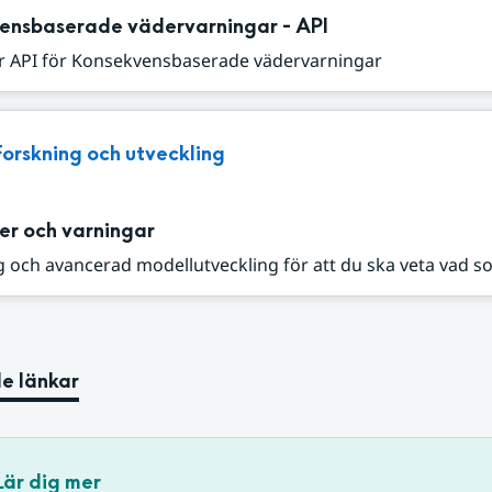
ensbaserade vädervarningar - API
r API för Konsekvensbaserade vädervarningar
Forskning och utveckling
er och varningar
 och avancerad modellutveckling för att du ska veta vad s
e länkar
Lär dig mer