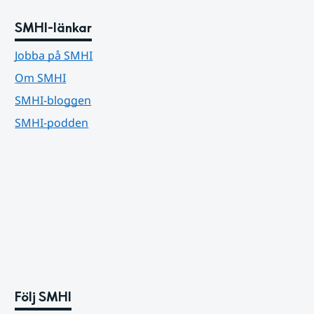
SMHI-länkar
Jobba på SMHI
Om SMHI
SMHI-bloggen
SMHI-podden
Följ SMHI