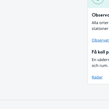
Observa
Alla orte
stationer
Observat
Få koll 
En väder
och rum. 
Radar