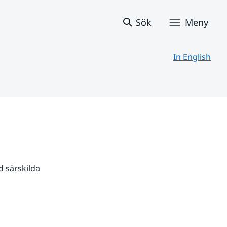
Sök
Meny
In English
 särskilda 