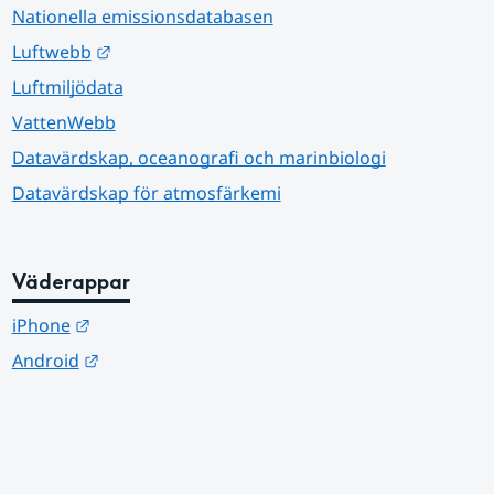
Nationella emissionsdatabasen
Länk till annan webbplats.
Luftwebb
Luftmiljödata
VattenWebb
Datavärdskap, oceanografi och marinbiologi
Datavärdskap för atmosfärkemi
Väderappar
Länk till annan webbplats.
iPhone
Länk till annan webbplats.
Android