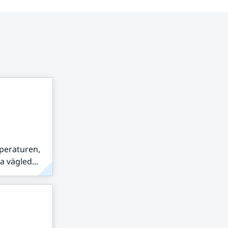
peraturen,
 vägled...