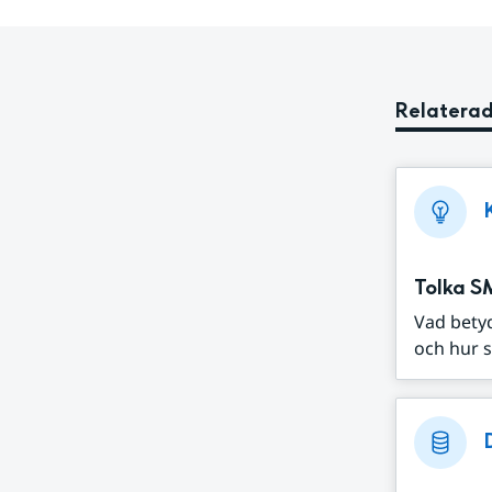
Relaterad
Tolka S
Vad bety
och hur s