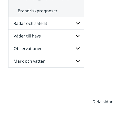
Brandriskprognoser
Radar och satellit
Väder till havs
Undersidor
för
Radar
Observationer
Undersidor
och
för
satellit
Väder
Mark och vatten
Undersidor
till
för
havs
Observationer
Undersidor
för
Mark
och
vatten
Dela sidan