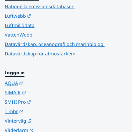
Nationella emissionsdatabasen
Länk till annan webbplats.
Luftwebb
Luftmiljödata
VattenWebb
Datavärdskap, oceanografi och marinbiologi
Datavärdskap för atmosfärkemi
Logga in
Länk till annan webbplats.
AQUA
Länk till annan webbplats.
SIMAIR
Länk till annan webbplats.
SMHI Pro
Länk till annan webbplats.
Timbr
Länk till annan webbplats.
Vinterväg
Länk till annan webbplats.
Väderlarm