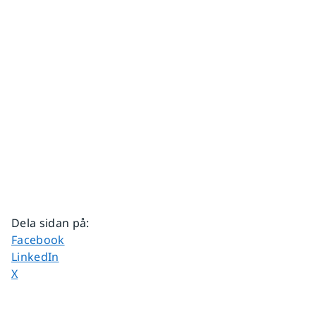
Dela sidan på
:
Dela sidan på
Facebook
Dela sidan på
LinkedIn
Dela sidan på
X