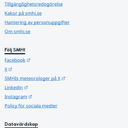
Tillgänglighetsredogörelse
Kakor på smhi.se
Hantering av personuppgifter
Om smhi.se
Följ SMHI
Länk till annan webbplats.
Facebook
Länk till annan webbplats.
X
Länk till annan webbplats.
SMHIs meteorologer på X
Länk till annan webbplats.
Linkedin
Länk till annan webbplats.
Instagram
Policy för sociala medier
Datavärdskap