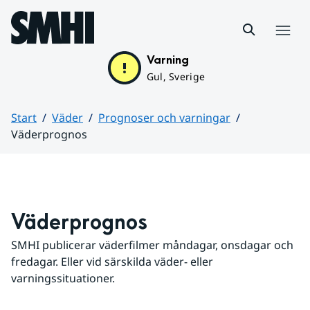
Hoppa till sidans innehåll
Meny
Varning
Gul, Sverige
Start
Väder
Prognoser och varningar
Väderprognos
Huvudinnehåll
Väderprognos
SMHI publicerar väderfilmer måndagar, onsdagar och 
fredagar. Eller vid särskilda väder- eller 
varningssituationer.