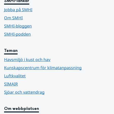
SMHI-länkar
Jobba på SMHI
Om SMHI
SMHI-bloggen
SMHI-podden
Teman
Havsmiljö i kust och hav
Kunskapscentrum för klimatanpassning
Luftkvalitet
SIMAIR
Sjöar och vattendrag
Om webbplatsen