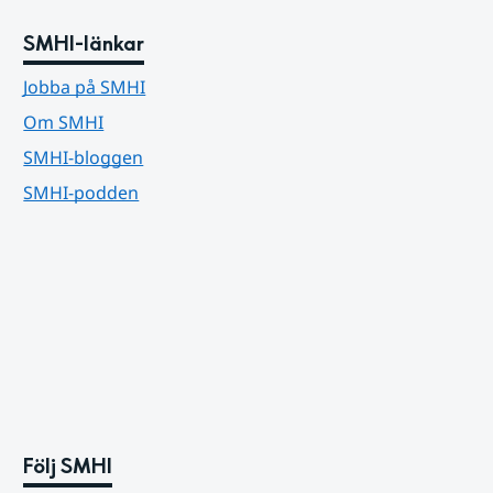
SMHI-länkar
Jobba på SMHI
Om SMHI
SMHI-bloggen
SMHI-podden
Följ SMHI