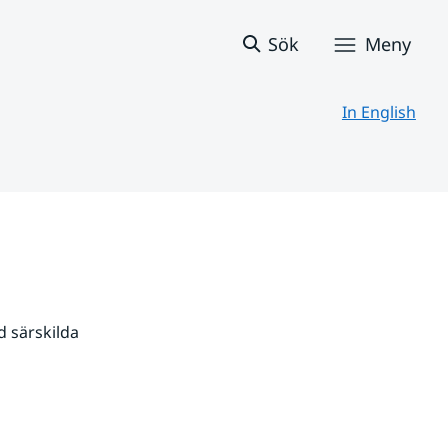
Sök
Meny
In English
 särskilda 