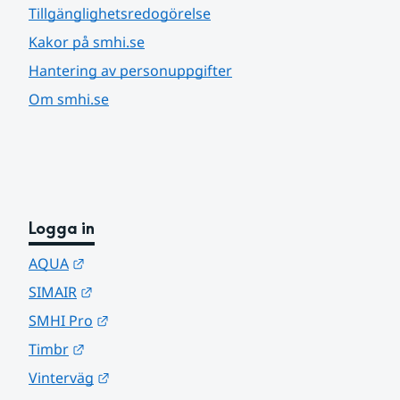
Tillgänglighetsredogörelse
Kakor på smhi.se
Hantering av personuppgifter
Om smhi.se
Logga in
Länk till annan webbplats.
AQUA
Länk till annan webbplats.
SIMAIR
Länk till annan webbplats.
SMHI Pro
Länk till annan webbplats.
Timbr
Länk till annan webbplats.
Vinterväg