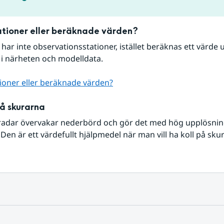
tioner eller beräknade värden?
r har inte observationsstationer, istället beräknas ett värde u
 i närheten och modelldata.
ioner eller beräknade värden?
på skurarna
radar övervakar nederbörd och gör det med hög upplösning 
Den är ett värdefullt hjälpmedel när man vill ha koll på sku