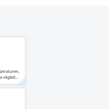
peraturen,
 vägled...