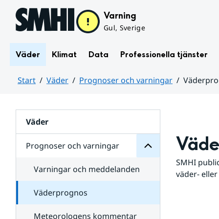
Hoppa till sidans innehåll
Varning
Gul, Sverige
Väder
Klimat
Data
Professionella tjänster
Start
Väder
Prognoser och varningar
Väderpr
varningar
och
Huvudinnehåll
Prognoser
för
Undersidor
Väder
Väde
Prognoser och varningar
SMHI public
Varningar och meddelanden
väder- eller
Väderprognos
Meteorologens kommentar