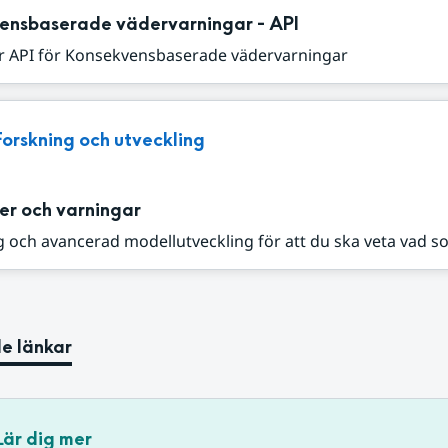
ensbaserade vädervarningar - API
r API för Konsekvensbaserade vädervarningar
Forskning och utveckling
er och varningar
 och avancerad modellutveckling för att du ska veta vad s
e länkar
Lär dig mer