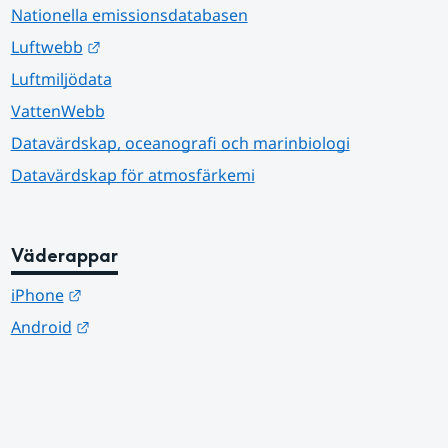
Nationella emissionsdatabasen
Länk till annan webbplats.
Luftwebb
Luftmiljödata
VattenWebb
Datavärdskap, oceanografi och marinbiologi
Datavärdskap för atmosfärkemi
Väderappar
Länk till annan webbplats.
iPhone
Länk till annan webbplats.
Android