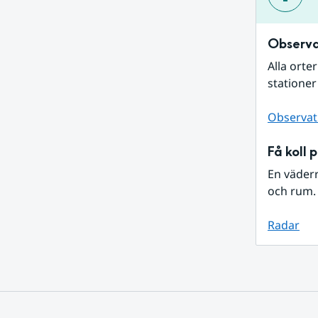
Observa
Alla orte
stationer
Observat
Få koll 
En väder
och rum. 
Radar