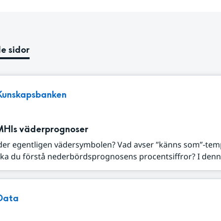
e sidor
Kunskapsbanken
MHIs väderprognoser
der egentligen vädersymbolen? Vad avser ”känns som”-tem
ka du förstå nederbördsprognosens procentsiffror? I denna
Data