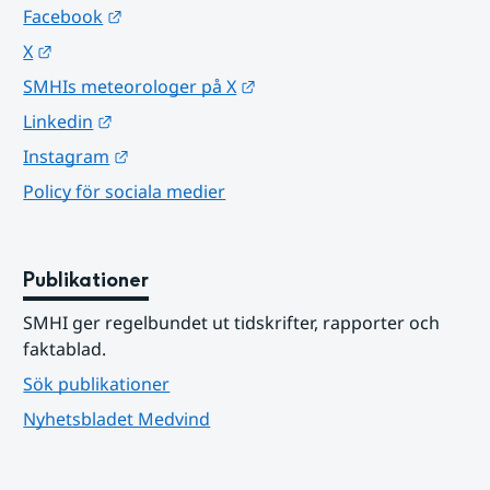
Länk till annan webbplats.
Facebook
Länk till annan webbplats.
X
Länk till annan webbplats.
SMHIs meteorologer på X
Länk till annan webbplats.
Linkedin
Länk till annan webbplats.
Instagram
Policy för sociala medier
Publikationer
SMHI ger regelbundet ut tidskrifter, rapporter och 
faktablad.
Sök publikationer
Nyhetsbladet Medvind