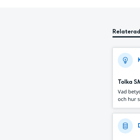
Relaterad
Tolka S
Vad bety
och hur s