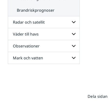
Brandriskprognoser
Radar och satellit
Väder till havs
Undersidor
för
Radar
Observationer
Undersidor
och
för
satellit
Väder
Mark och vatten
Undersidor
till
för
havs
Observationer
Undersidor
för
Mark
och
vatten
Dela sidan