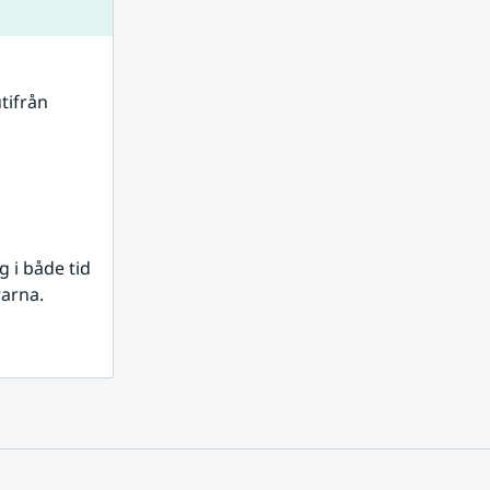
tifrån 
i både tid 
rarna.