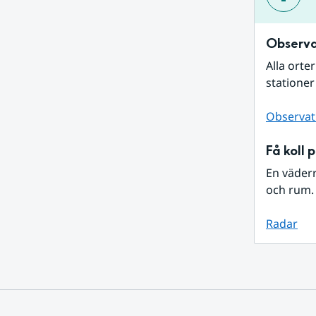
Observa
Alla orte
stationer
Observat
Få koll 
En väder
och rum. 
Radar