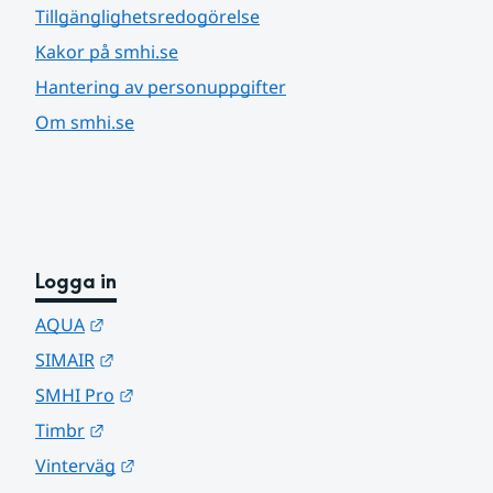
Tillgänglighetsredogörelse
Kakor på smhi.se
Hantering av personuppgifter
Om smhi.se
Logga in
Länk till annan webbplats.
AQUA
Länk till annan webbplats.
SIMAIR
Länk till annan webbplats.
SMHI Pro
Länk till annan webbplats.
Timbr
Länk till annan webbplats.
Vinterväg