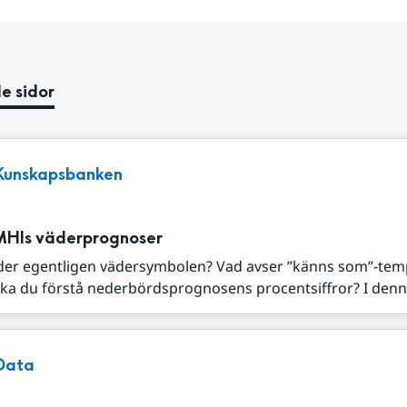
e sidor
Kunskapsbanken
MHIs väderprognoser
der egentligen vädersymbolen? Vad avser ”känns som”-tem
ka du förstå nederbördsprognosens procentsiffror? I denna
Data