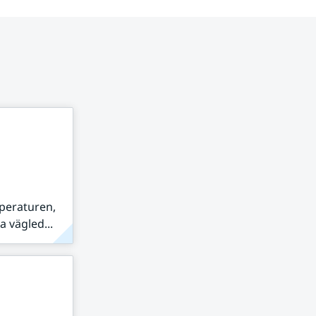
peraturen,
 vägled...