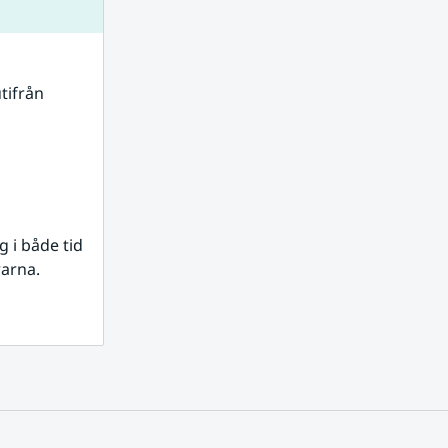
tifrån 
i både tid 
rarna.