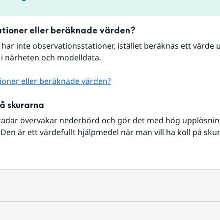
tioner eller beräknade värden?
r har inte observationsstationer, istället beräknas ett värde u
 i närheten och modelldata.
ioner eller beräknade värden?
på skurarna
radar övervakar nederbörd och gör det med hög upplösning 
Den är ett värdefullt hjälpmedel när man vill ha koll på sku