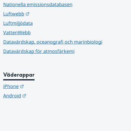
Nationella emissionsdatabasen
Länk till annan webbplats.
Luftwebb
Luftmiljödata
VattenWebb
Datavärdskap, oceanografi och marinbiologi
Datavärdskap för atmosfärkemi
Väderappar
Länk till annan webbplats.
iPhone
Länk till annan webbplats.
Android