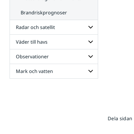
Brandriskprognoser
Radar och satellit
Väder till havs
Undersidor
för
Radar
Observationer
Undersidor
och
för
satellit
Väder
Mark och vatten
Undersidor
till
för
havs
Observationer
Undersidor
för
Mark
och
vatten
Dela sidan