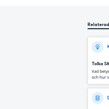
Relaterad
Tolka S
Vad bety
och hur s