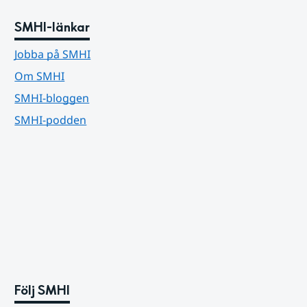
SMHI-länkar
Jobba på SMHI
Om SMHI
SMHI-bloggen
SMHI-podden
Följ SMHI