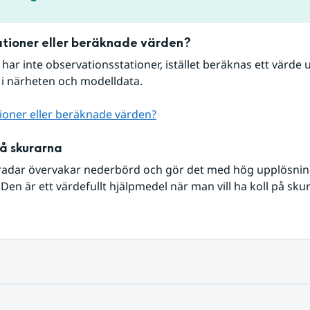
tioner eller beräknade värden?
r har inte observationsstationer, istället beräknas ett värde u
 i närheten och modelldata.
ioner eller beräknade värden?
på skurarna
radar övervakar nederbörd och gör det med hög upplösning 
Den är ett värdefullt hjälpmedel när man vill ha koll på sku