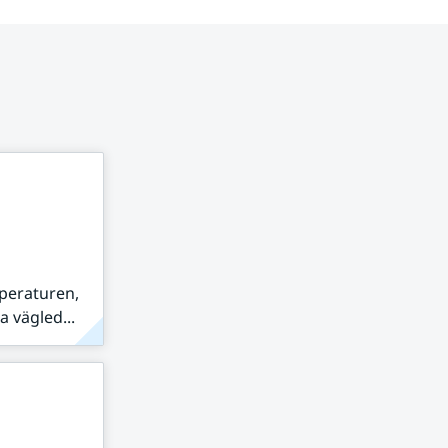
peraturen,
 vägled...