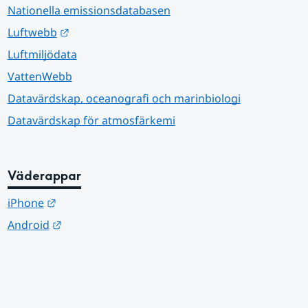
Nationella emissionsdatabasen
Länk till annan webbplats.
Luftwebb
Luftmiljödata
VattenWebb
Datavärdskap, oceanografi och marinbiologi
Datavärdskap för atmosfärkemi
Väderappar
Länk till annan webbplats.
iPhone
Länk till annan webbplats.
Android