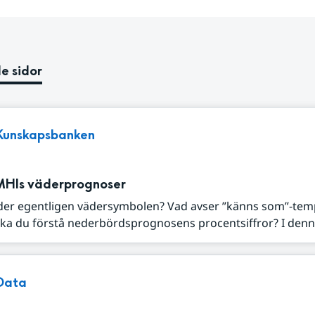
e sidor
Kunskapsbanken
MHIs väderprognoser
der egentligen vädersymbolen? Vad avser ”känns som”-tem
ka du förstå nederbördsprognosens procentsiffror? I denna
Data