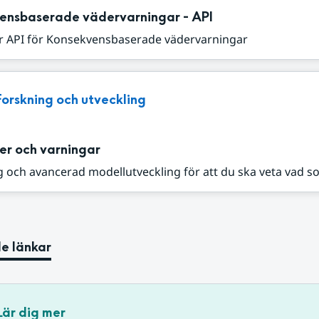
ensbaserade vädervarningar - API
r API för Konsekvensbaserade vädervarningar
Forskning och utveckling
er och varningar
 och avancerad modellutveckling för att du ska veta vad s
e länkar
Lär dig mer