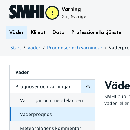
Hoppa till sidans innehåll
Varning
Gul, Sverige
Väder
Klimat
Data
Professionella tjänster
Start
Väder
Prognoser och varningar
Väderpr
varningar
och
Huvudinnehåll
Prognoser
för
Undersidor
Väder
Väde
Prognoser och varningar
SMHI public
Varningar och meddelanden
väder- eller
Väderprognos
Meteorologens kommentar