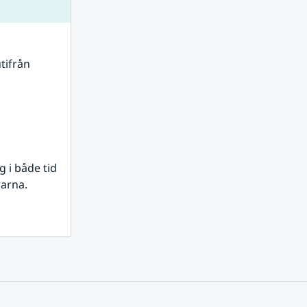
tifrån 
i både tid 
rarna.