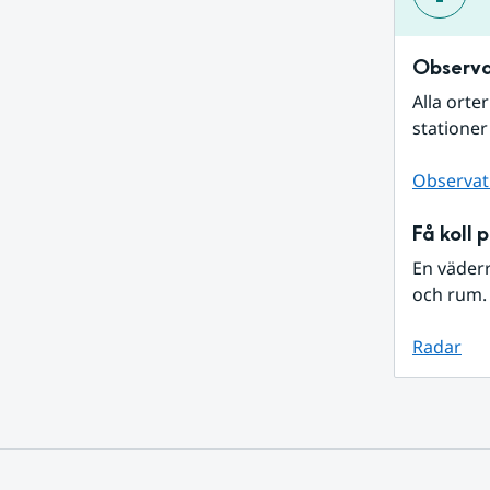
Observa
Alla orte
stationer
Observat
Få koll 
En väder
och rum. 
Radar