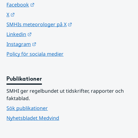
Länk till annan webbplats.
Facebook
Länk till annan webbplats.
X
Länk till annan webbplats.
SMHIs meteorologer på X
Länk till annan webbplats.
Linkedin
Länk till annan webbplats.
Instagram
Policy för sociala medier
Publikationer
SMHI ger regelbundet ut tidskrifter, rapporter och 
faktablad.
Sök publikationer
Nyhetsbladet Medvind