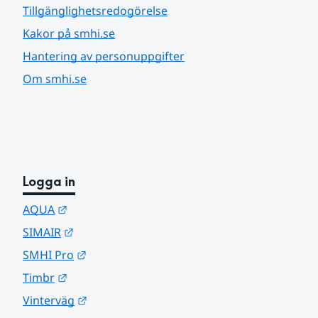
Tillgänglighetsredogörelse
Kakor på smhi.se
Hantering av personuppgifter
Om smhi.se
Logga in
Länk till annan webbplats.
AQUA
Länk till annan webbplats.
SIMAIR
Länk till annan webbplats.
SMHI Pro
Länk till annan webbplats.
Timbr
Länk till annan webbplats.
Vinterväg