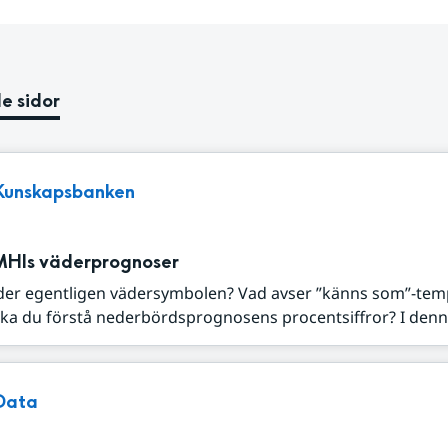
e sidor
Kunskapsbanken
MHIs väderprognoser
der egentligen vädersymbolen? Vad avser ”känns som”-tem
ka du förstå nederbördsprognosens procentsiffror? I denna
Data