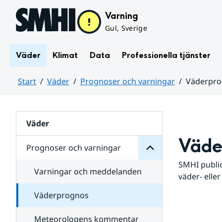
Hoppa till sidans innehåll
Varning
Gul, Sverige
Väder
Klimat
Data
Professionella tjänster
Start
Väder
Prognoser och varningar
Väderpr
varningar
och
Huvudinnehåll
Prognoser
för
Undersidor
Väder
Väde
Prognoser och varningar
SMHI public
Varningar och meddelanden
väder- eller
Väderprognos
Meteorologens kommentar