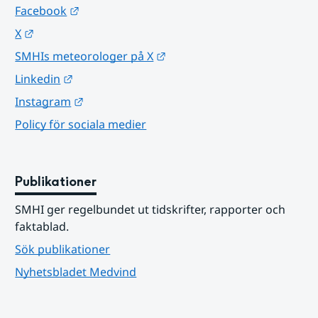
Länk till annan webbplats.
Facebook
Länk till annan webbplats.
X
Länk till annan webbplats.
SMHIs meteorologer på X
Länk till annan webbplats.
Linkedin
Länk till annan webbplats.
Instagram
Policy för sociala medier
Publikationer
SMHI ger regelbundet ut tidskrifter, rapporter och 
faktablad.
Sök publikationer
Nyhetsbladet Medvind