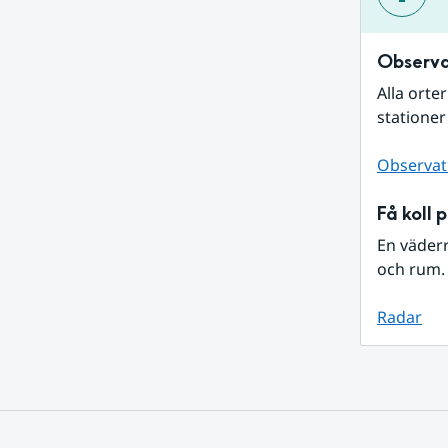
Observa
Alla orte
stationer
Observat
Få koll 
En väder
och rum. 
Radar