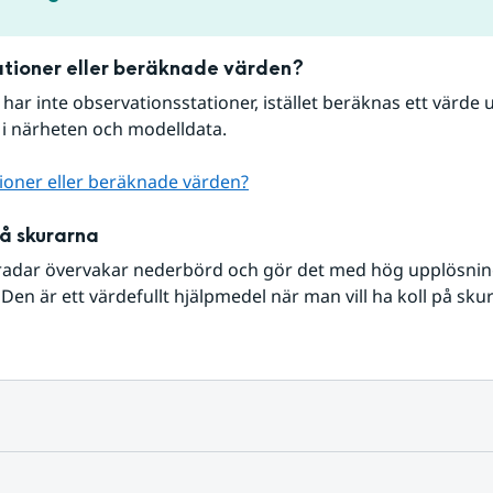
tioner eller beräknade värden?
r har inte observationsstationer, istället beräknas ett värde u
 i närheten och modelldata.
ioner eller beräknade värden?
på skurarna
radar övervakar nederbörd och gör det med hög upplösning 
Den är ett värdefullt hjälpmedel när man vill ha koll på sku