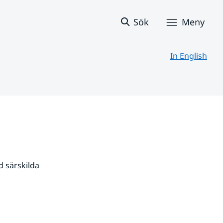
Sök
Meny
In English
 särskilda 