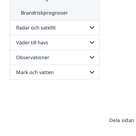
Brandriskprognoser
Radar och satellit
Väder till havs
Undersidor
för
Radar
Observationer
Undersidor
och
för
satellit
Väder
Mark och vatten
Undersidor
till
för
havs
Observationer
Undersidor
för
Mark
och
vatten
Dela sidan