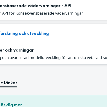
ensbaserade vädervarningar - API
r API för Konsekvensbaserade vädervarningar
Forskning och utveckling
er och varningar
 och avancerad modellutveckling för att du ska veta vad s
e länkar
Lär dig mer