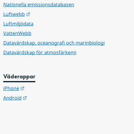
Nationella emissionsdatabasen
Länk till annan webbplats.
Luftwebb
Luftmiljödata
VattenWebb
Datavärdskap, oceanografi och marinbiologi
Datavärdskap för atmosfärkemi
Väderappar
Länk till annan webbplats.
iPhone
Länk till annan webbplats.
Android