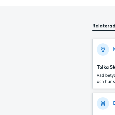
Relaterad
Tolka S
Vad bety
och hur s