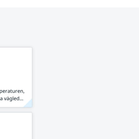
peraturen,
 vägled...