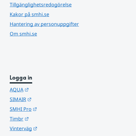
Tillgänglighetsredogörelse
Kakor på smhi.se
Hantering av personuppgifter
Om smhi.se
Logga in
Länk till annan webbplats.
AQUA
Länk till annan webbplats.
SIMAIR
Länk till annan webbplats.
SMHI Pro
Länk till annan webbplats.
Timbr
Länk till annan webbplats.
Vinterväg