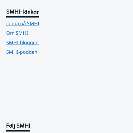
SMHI-länkar
Jobba på SMHI
Om SMHI
SMHI-bloggen
SMHI-podden
Följ SMHI