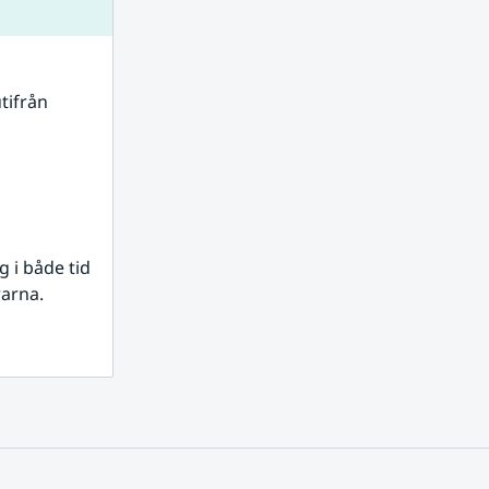
tifrån 
i både tid 
rarna.