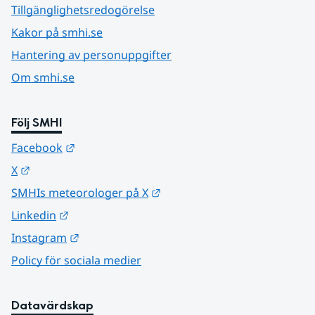
Tillgänglighetsredogörelse
Kakor på smhi.se
Hantering av personuppgifter
Om smhi.se
Följ SMHI
Länk till annan webbplats.
Facebook
Länk till annan webbplats.
X
Länk till annan webbplats.
SMHIs meteorologer på X
Länk till annan webbplats.
Linkedin
Länk till annan webbplats.
Instagram
Policy för sociala medier
Datavärdskap