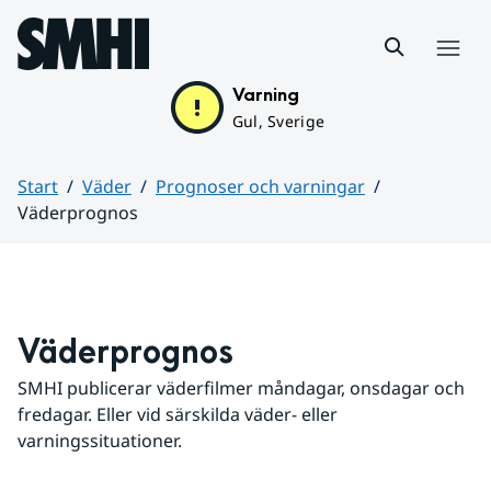
Hoppa till sidans innehåll
Meny
Varning
Gul, Sverige
Start
Väder
Prognoser och varningar
Väderprognos
Huvudinnehåll
Väderprognos
SMHI publicerar väderfilmer måndagar, onsdagar och 
fredagar. Eller vid särskilda väder- eller 
varningssituationer.