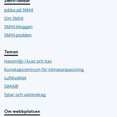
SMHI-länkar
Jobba på SMHI
Om SMHI
SMHI-bloggen
SMHI-podden
Teman
Havsmiljö i kust och hav
Kunskapscentrum för klimatanpassning
Luftkvalitet
SIMAIR
Sjöar och vattendrag
Om webbplatsen