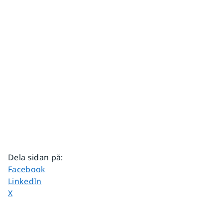
Dela sidan på
:
Dela sidan på
Facebook
Dela sidan på
LinkedIn
Dela sidan på
X