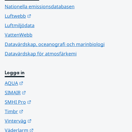
Nationella emissionsdatabasen
Länk till annan webbplats.
Luftwebb
Luftmiljödata
VattenWebb
Datavärdskap, oceanografi och marinbiologi
Datavärdskap för atmosfärkemi
Logga in
Länk till annan webbplats.
AQUA
Länk till annan webbplats.
SIMAIR
Länk till annan webbplats.
SMHI Pro
Länk till annan webbplats.
Timbr
Länk till annan webbplats.
Vinterväg
Länk till annan webbplats.
Väderlarm