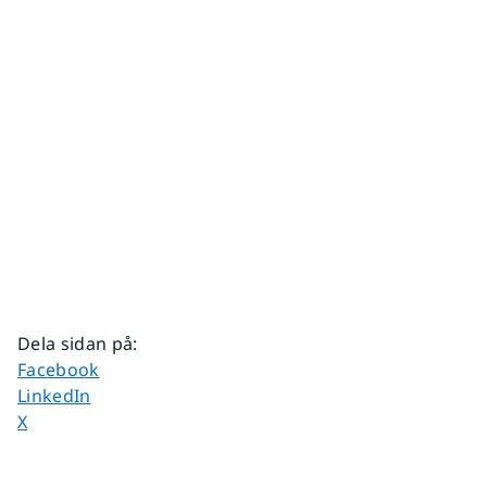
Dela sidan på
:
Dela sidan på
Facebook
Dela sidan på
LinkedIn
Dela sidan på
X