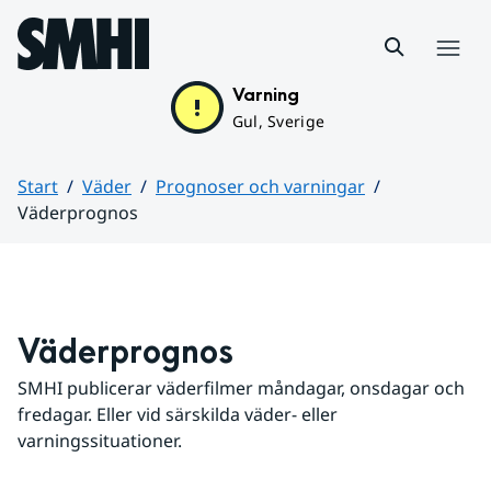
Hoppa till sidans innehåll
Meny
Varning
Gul, Sverige
Start
Väder
Prognoser och varningar
Väderprognos
Huvudinnehåll
Väderprognos
SMHI publicerar väderfilmer måndagar, onsdagar och 
fredagar. Eller vid särskilda väder- eller 
varningssituationer.