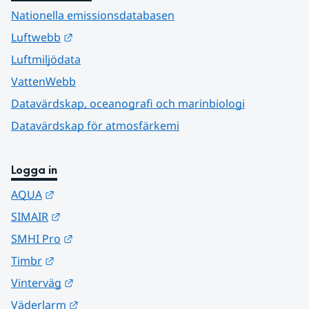
Nationella emissionsdatabasen
Länk till annan webbplats.
Luftwebb
Luftmiljödata
VattenWebb
Datavärdskap, oceanografi och marinbiologi
Datavärdskap för atmosfärkemi
Logga in
Länk till annan webbplats.
AQUA
Länk till annan webbplats.
SIMAIR
Länk till annan webbplats.
SMHI Pro
Länk till annan webbplats.
Timbr
Länk till annan webbplats.
Vinterväg
Länk till annan webbplats.
Väderlarm