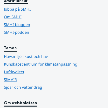
SMHI-länkar
Jobba på SMHI
Om SMHI
SMHI-bloggen
SMHI-podden
Teman
Havsmiljö i kust och hav
Kunskapscentrum för klimatanpassning
Luftkvalitet
SIMAIR
Sjöar och vattendrag
Om webbplatsen