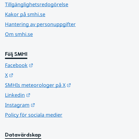
Tillgänglighetsredogörelse
Kakor på smhi.se
Hantering av personuppgifter
Om smhi.se
Följ SMHI
Länk till annan webbplats.
Facebook
Länk till annan webbplats.
X
Länk till annan webbplats.
SMHIs meteorologer på X
Länk till annan webbplats.
Linkedin
Länk till annan webbplats.
Instagram
Policy för sociala medier
Datavärdskap