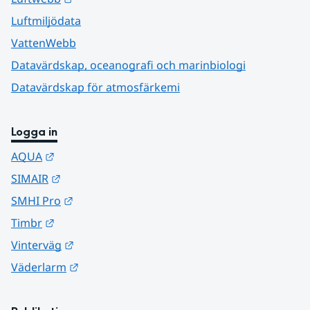
Luftmiljödata
VattenWebb
Datavärdskap, oceanografi och marinbiologi
Datavärdskap för atmosfärkemi
Logga in
Länk till annan webbplats.
AQUA
Länk till annan webbplats.
SIMAIR
Länk till annan webbplats.
SMHI Pro
Länk till annan webbplats.
Timbr
Länk till annan webbplats.
Vinterväg
Länk till annan webbplats.
Väderlarm