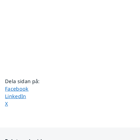
Dela sidan på
:
Dela sidan på
Facebook
Dela sidan på
LinkedIn
Dela sidan på
X