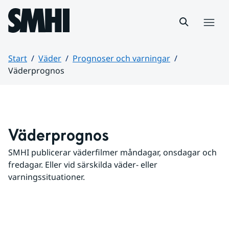
Hoppa till sidans innehåll
Meny
Start
Väder
Prognoser och varningar
Väderprognos
Huvudinnehåll
Väderprognos
SMHI publicerar väderfilmer måndagar, onsdagar och 
fredagar. Eller vid särskilda väder- eller 
varningssituationer.