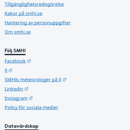
Tillgänglighetsredogörelse
Kakor på smhi.se
Hantering av personuppgifter
Om smhi.se
Följ SMHI
Länk till annan webbplats.
Facebook
Länk till annan webbplats.
X
Länk till annan webbplats.
SMHIs meteorologer på X
Länk till annan webbplats.
Linkedin
Länk till annan webbplats.
Instagram
Policy för sociala medier
Datavärdskap