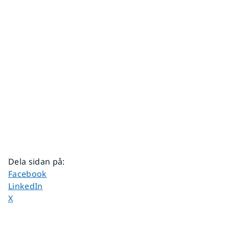
Dela sidan på
:
Dela sidan på
Facebook
Dela sidan på
LinkedIn
Dela sidan på
X