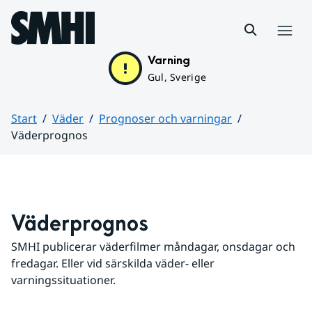
Hoppa till sidans innehåll
Meny
Varning
Gul, Sverige
Start
Väder
Prognoser och varningar
Väderprognos
Huvudinnehåll
Väderprognos
SMHI publicerar väderfilmer måndagar, onsdagar och 
fredagar. Eller vid särskilda väder- eller 
varningssituationer.