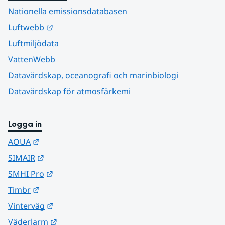
Nationella emissionsdatabasen
Länk till annan webbplats.
Luftwebb
Luftmiljödata
VattenWebb
Datavärdskap, oceanografi och marinbiologi
Datavärdskap för atmosfärkemi
Logga in
Länk till annan webbplats.
AQUA
Länk till annan webbplats.
SIMAIR
Länk till annan webbplats.
SMHI Pro
Länk till annan webbplats.
Timbr
Länk till annan webbplats.
Vinterväg
Länk till annan webbplats.
Väderlarm