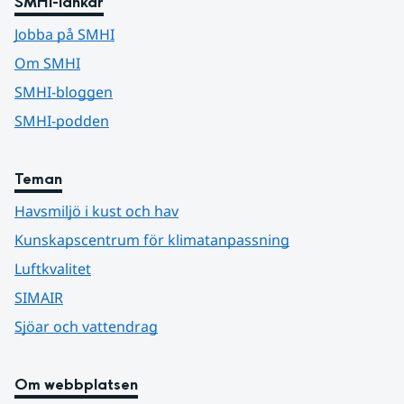
SMHI-länkar
Jobba på SMHI
Om SMHI
SMHI-bloggen
SMHI-podden
Teman
Havsmiljö i kust och hav
Kunskapscentrum för klimatanpassning
Luftkvalitet
SIMAIR
Sjöar och vattendrag
Om webbplatsen