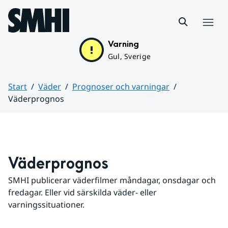
Hoppa till sidans innehåll
Meny
Varning
Gul, Sverige
Start
Väder
Prognoser och varningar
Väderprognos
Huvudinnehåll
Väderprognos
SMHI publicerar väderfilmer måndagar, onsdagar och 
fredagar. Eller vid särskilda väder- eller 
varningssituationer.