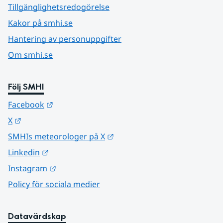
Tillgänglighetsredogörelse
Kakor på smhi.se
Hantering av personuppgifter
Om smhi.se
Följ SMHI
Länk till annan webbplats.
Facebook
Länk till annan webbplats.
X
Länk till annan webbplats.
SMHIs meteorologer på X
Länk till annan webbplats.
Linkedin
Länk till annan webbplats.
Instagram
Policy för sociala medier
Datavärdskap