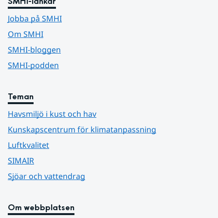
SMHI-länkar
Jobba på SMHI
Om SMHI
SMHI-bloggen
SMHI-podden
Teman
Havsmiljö i kust och hav
Kunskapscentrum för klimatanpassning
Luftkvalitet
SIMAIR
Sjöar och vattendrag
Om webbplatsen