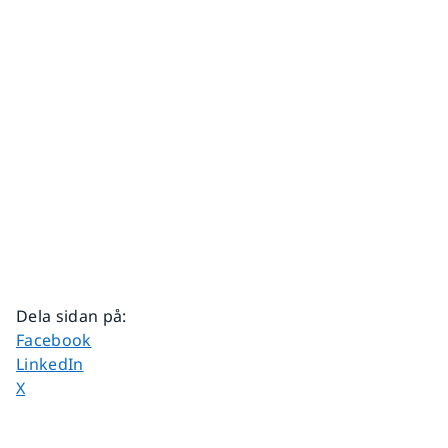
Dela sidan på
:
Dela sidan på
Facebook
Dela sidan på
LinkedIn
Dela sidan på
X