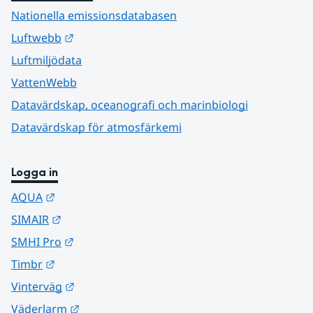
Nationella emissionsdatabasen
Länk till annan webbplats.
Luftwebb
Luftmiljödata
VattenWebb
Datavärdskap, oceanografi och marinbiologi
Datavärdskap för atmosfärkemi
Logga in
Länk till annan webbplats.
AQUA
Länk till annan webbplats.
SIMAIR
Länk till annan webbplats.
SMHI Pro
Länk till annan webbplats.
Timbr
Länk till annan webbplats.
Vinterväg
Länk till annan webbplats.
Väderlarm