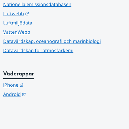
Nationella emissionsdatabasen
Länk till annan webbplats.
Luftwebb
Luftmiljödata
VattenWebb
Datavärdskap, oceanografi och marinbiologi
Datavärdskap för atmosfärkemi
Väderappar
Länk till annan webbplats.
iPhone
Länk till annan webbplats.
Android