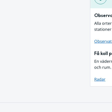
Observa
Alla orte
stationer
Observat
Få koll 
En väder
och rum. 
Radar