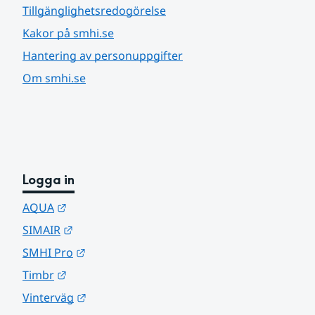
Tillgänglighetsredogörelse
Kakor på smhi.se
Hantering av personuppgifter
Om smhi.se
Logga in
Länk till annan webbplats.
AQUA
Länk till annan webbplats.
SIMAIR
Länk till annan webbplats.
SMHI Pro
Länk till annan webbplats.
Timbr
Länk till annan webbplats.
Vinterväg