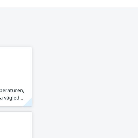
peraturen,
 vägled...