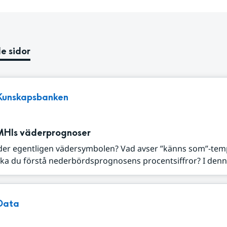
e sidor
Kunskapsbanken
MHIs väderprognoser
der egentligen vädersymbolen? Vad avser ”känns som”-tem
ka du förstå nederbördsprognosens procentsiffror? I denna
Data