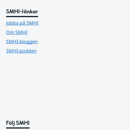
SMHI-länkar
Jobba på SMHI
Om SMHI
SMHI-bloggen
SMHI-podden
Följ SMHI