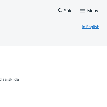
Sök
Meny
In English
 särskilda 