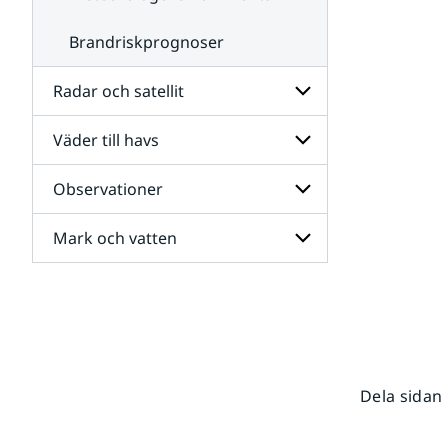
Brandriskprognoser
Radar och satellit
Väder till havs
Undersidor
för
Radar
Observationer
Undersidor
och
för
satellit
Väder
Mark och vatten
Undersidor
till
för
havs
Observationer
Undersidor
för
Mark
och
vatten
Dela sidan