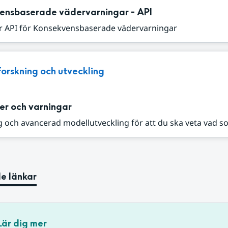
ensbaserade vädervarningar - API
r API för Konsekvensbaserade vädervarningar
Forskning och utveckling
er och varningar
 och avancerad modellutveckling för att du ska veta vad s
e länkar
Lär dig mer