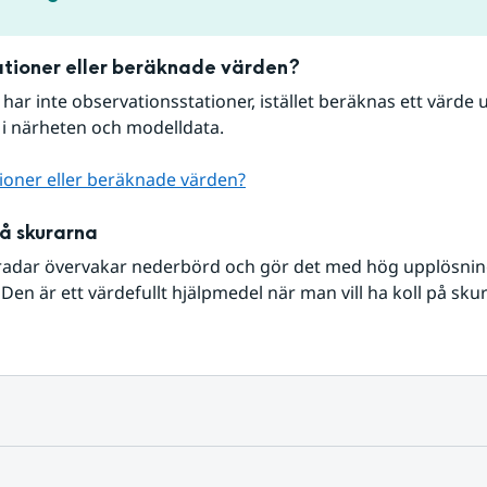
tioner eller beräknade värden?
r har inte observationsstationer, istället beräknas ett värde u
 i närheten och modelldata.
ioner eller beräknade värden?
på skurarna
radar övervakar nederbörd och gör det med hög upplösning 
Den är ett värdefullt hjälpmedel när man vill ha koll på sku