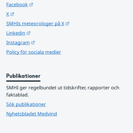
Länk till annan webbplats.
Facebook
Länk till annan webbplats.
X
Länk till annan webbplats.
SMHIs meteorologer på X
Länk till annan webbplats.
Linkedin
Länk till annan webbplats.
Instagram
Policy för sociala medier
Publikationer
SMHI ger regelbundet ut tidskrifter, rapporter och 
faktablad.
Sök publikationer
Nyhetsbladet Medvind