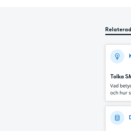
Relaterad
Tolka S
Vad bety
och hur s