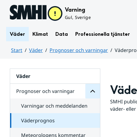
Hoppa till sidans innehåll
Varning
Gul, Sverige
Väder
Klimat
Data
Professionella tjänster
Start
Väder
Prognoser och varningar
Väderpr
varningar
och
Huvudinnehåll
Prognoser
för
Undersidor
Väder
Väde
Prognoser och varningar
SMHI public
Varningar och meddelanden
väder- eller
Väderprognos
Meteorologens kommentar