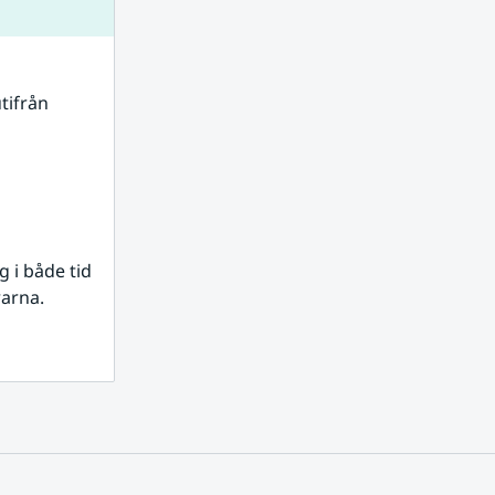
tifrån 
i både tid 
rarna.